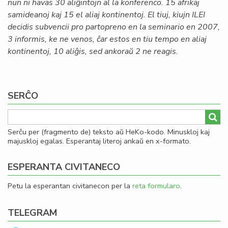
nun ni havas 30 aliĝintojn al la konferenco. 15 afrikaj
samideanoj kaj 15 el aliaj kontinentoj. El tiuj, kiujn ILEI
decidis subvencii pro partopreno en la seminario en 2007,
3 informis, ke ne venos, ĉar estos en tiu tempo en aliaj
kontinentoj, 10 aliĝis, sed ankoraŭ 2 ne reagis.
SERĈO
Serĉu per (fragmento de) teksto aŭ HeKo-kodo. Minuskloj kaj
majuskloj egalas. Esperantaj literoj ankaŭ en x-formato.
ESPERANTA CIVITANECO
Petu la esperantan civitanecon per la
reta formularo
.
TELEGRAM