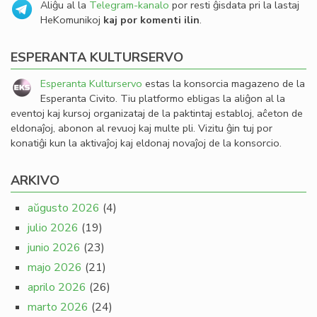
Aliĝu al la
Telegram-kanalo
por resti ĝisdata pri la lastaj
HeKomunikoj
kaj por komenti ilin
.
ESPERANTA KULTURSERVO
Esperanta Kulturservo
estas la konsorcia magazeno de la
Esperanta Civito. Tiu platformo ebligas la aliĝon al la
eventoj kaj kursoj organizataj de la paktintaj establoj, aĉeton de
eldonaĵoj, abonon al revuoj kaj multe pli. Vizitu ĝin tuj por
konatiĝi kun la aktivaĵoj kaj eldonaj novaĵoj de la konsorcio.
ARKIVO
aŭgusto 2026
(4)
julio 2026
(19)
junio 2026
(23)
majo 2026
(21)
aprilo 2026
(26)
marto 2026
(24)