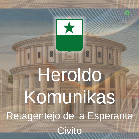
Skip
to
main
content
Heroldo
Komunikas
Retagentejo de la Esperanta
Civito