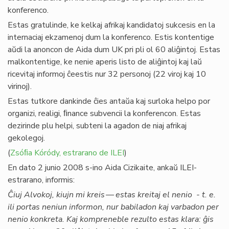
konferenco.
Estas gratulinde, ke kelkaj afrikaj kandidatoj sukcesis en la
internaciaj ekzamenoj dum la konferenco. Estis kontentige
aŭdi la anoncon de Aida dum UK pri pli ol 60 aliĝintoj. Estas
malkontentige, ke nenie aperis listo de aliĝintoj kaj laŭ
ricevitaj informoj ĉeestis nur 32 personoj (22 viroj kaj 10
virinoj).
Estas tutkore dankinde ĉies antaŭa kaj surloka helpo por
organizi, realigi, ﬁnance subvencii la konferencon. Estas
dezirinde plu helpi, subteni la agadon de niaj afrikaj
gekolegoj.
(
Zsóﬁa Kóródy, estrarano de ILEI
)
En dato 2 junio 2008 s-ino Aida Cizikaite, ankaŭ ILEI-
estrarano, informis:
Ĉiuj Alvokoj, kiujn mi kreis — estas kreitaj el nenio - t. e.
ili portas neniun informon, nur babiladon kaj varbadon per
nenio konkreta. Kaj kompreneble rezulto estas klara: ĝis