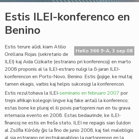
Estis ILEI-konferenco en
Benino
Estis terure aŭdi, kiam Atilio
HeKo 366 9-A, 3 sep 08
Orellana Rojas (sekretario de
ILEI) kaj Aida Cizikaite (estrarano pri konferencoj) en marto
2008 proponis al la ILEI-estraro nuligi la ĉi-jaran ILEI-
konferencon en Porto-Novo, Benino. Estis ĝojige, ke multaj
tamen ekagis, varbis kaj helpis sukcesigi la konferencon.
Estis rezultohava la ILEI-
seminario en februaro 2007
por
trejni afrikajn kolegojn lingve kaj fake antaŭ la konferenco;
estas bone ke pluraj el ili povis partopreni nun en tiu grava
internacia evento en 2008. Estas bedaurinde, ke ILEI-
ﬁnancoj ne estis en freŝa stato, ILEI ne repagis sian ŝuldon
al Zsóﬁa Kóródy ĝis la ﬁno de junio 2008, kaj tiel malebligis
al sia estrarano pri instrukapabligo la partoprenon en la