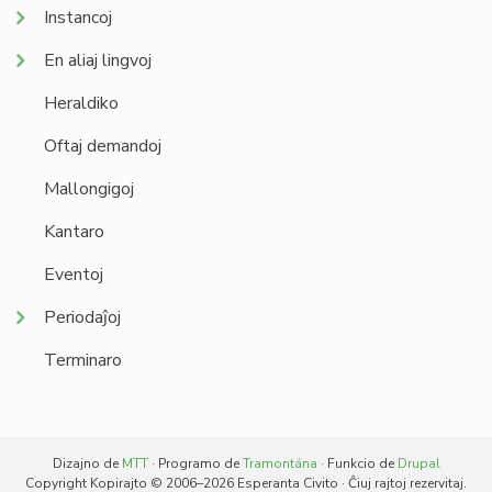
Instancoj
En aliaj lingvoj
Heraldiko
Oftaj demandoj
Mallongigoj
Kantaro
Eventoj
Periodaĵoj
Terminaro
Dizajno de
MTT
· Programo de
Tramontána
· Funkcio de
Drupal
Copyright Kopirajto © 2006–2026 Esperanta Civito · Ĉiuj rajtoj rezervitaj.