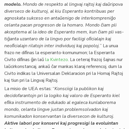
modelo.
Mondo de respekto al lingvaj rajtoj kaj daŭripova
diverseco de kulturoj, al kiu Esperanto kontribuas per
agnoskata sukceso en antaŭenigo de interkompreniĝo
celanta pacan progreson de la homaro. Mondo ĉiam pli
akceptema al la ideo de Esperanto mem, kun ĉiam pli vas­
tiĝanta uzantaro de la lingvo por faciligi oﬁcialajn kaj
neoﬁcialajn rilatojn inter individuoj kaj popoloj.
” La unua
frazo ne diﬁnas la esperanto-komunumon; la Esperanta
Civito diﬁnas ĝin laŭ
la Kvintezo
. La ceteraj frazoj ŝajnas nur
laŭcirkonstancaj, ankaŭ ĉar mankas klaraj referencoj, dum la
Civito indikas la Universalan Deklaracion pri la Homaj Rajtoj
kaj tiun pri la Lingvaj Rajtoj.
La misio de UEA estas: “
Konsciigi la publikon kaj
decidofarantojn pri la logiko kaj valoro de Esperanto kiel
eﬁka instrumento de edukado al egaleca kunlaborema
mondo, celanta lingve justan problemsolvadon kaj
komunikadon konservantan la diversecon de kulturoj.
Aktive labori por konservi kaj progresigi la evoluintan