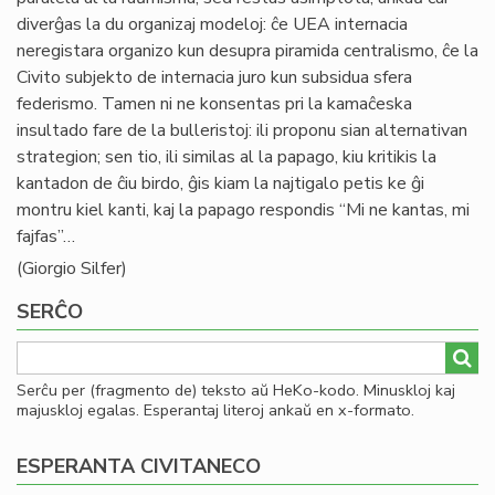
diverĝas la du organizaj modeloj: ĉe UEA internacia
neregistara organizo kun desupra piramida centralismo, ĉe la
Civito subjekto de internacia juro kun subsidua sfera
federismo. Tamen ni ne konsentas pri la kamaĉeska
insultado fare de la bulleristoj: ili proponu sian alternativan
strategion; sen tio, ili similas al la papago, kiu kritikis la
kantadon de ĉiu birdo, ĝis kiam la najtigalo petis ke ĝi
montru kiel kanti, kaj la papago respondis “Mi ne kantas, mi
fajfas”…
(Giorgio Silfer)
SERĈO
Serĉu per (fragmento de) teksto aŭ HeKo-kodo. Minuskloj kaj
majuskloj egalas. Esperantaj literoj ankaŭ en x-formato.
ESPERANTA CIVITANECO