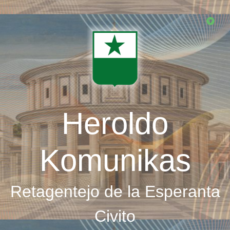
Skip
to
main
content
Heroldo
Komunikas
Retagentejo de la Esperanta
Civito