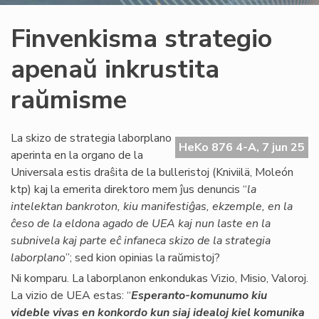
Finvenkisma strategio
apenaŭ inkrustita
raŭmisme
La skizo de strategia laborplano
HeKo 876 4-A, 7 jun 25
aperinta en la organo de la
Universala estis draŝita de la bulleristoj (Kniviilä, Moleón
ktp) kaj la emerita direktoro mem ĵus denuncis “
la
intelektan bankroton, kiu manifestiĝas, ekzemple, en la
ĉeso de la eldona agado de UEA kaj nun laste en la
subnivela kaj parte eĉ infaneca skizo de la strategia
laborplano
”; sed kion opinias la raŭmistoj?
Ni komparu. La laborplanon enkondukas Vizio, Misio, Valoroj.
La vizio de UEA estas: “
Esperanto-komunumo kiu
videble vivas en konkordo kun siaj idealoj kiel komunika