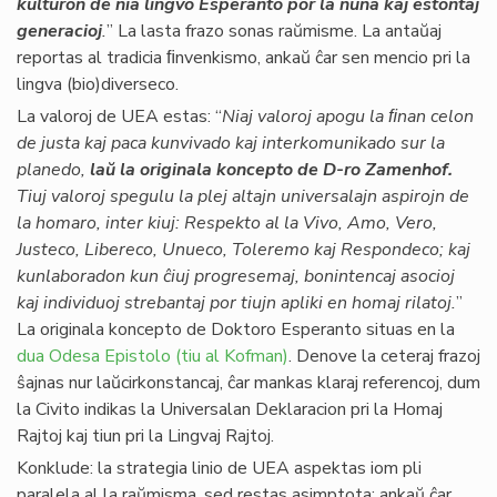
kulturon de nia lingvo Esperanto por la nuna kaj estontaj
generacioj
.
” La lasta frazo sonas raŭmisme. La antaŭaj
reportas al tradicia ﬁnvenkismo, ankaŭ ĉar sen mencio pri la
lingva (bio)diverseco.
La valoroj de UEA estas: “
Niaj valoroj apogu la ﬁnan celon
de justa kaj paca kunvivado kaj interkomunikado sur la
planedo,
laŭ la originala koncepto de D-ro Zamenhof.
Tiuj valoroj spegulu la plej altajn universalajn aspirojn de
la homaro, inter kiuj: Respekto al la Vivo, Amo, Vero,
Justeco, Libereco, Unueco, Toleremo kaj Respondeco; kaj
kunlaboradon kun ĉiuj progresemaj, bonintencaj asocioj
kaj individuoj strebantaj por tiujn apliki en homaj rilatoj.
”
La originala koncepto de Doktoro Esperanto situas en la
dua Odesa Epistolo (tiu al Kofman)
. Denove la ceteraj frazoj
ŝajnas nur laŭcirkonstancaj, ĉar mankas klaraj referencoj, dum
la Civito indikas la Universalan Deklaracion pri la Homaj
Rajtoj kaj tiun pri la Lingvaj Rajtoj.
Konklude: la strategia linio de UEA aspektas iom pli
paralela al la raŭmisma, sed restas asimptota; ankaŭ ĉar