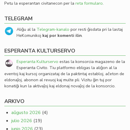
Petu la esperantan civitanecon per la
reta formularo
.
TELEGRAM
Aliĝu al la
Telegram-kanalo
por resti ĝisdata pri la lastaj
HeKomunikoj
kaj por komenti ilin
.
ESPERANTA KULTURSERVO
Esperanta Kulturservo
estas la konsorcia magazeno de la
Esperanta Civito. Tiu platformo ebligas la aliĝon al la
eventoj kaj kursoj organizataj de la paktintaj establoj, aĉeton de
eldonaĵoj, abonon al revuoj kaj multe pli. Vizitu ĝin tuj por
konatiĝi kun la aktivaĵoj kaj eldonaj novaĵoj de la konsorcio.
ARKIVO
aŭgusto 2026
(4)
julio 2026
(19)
junio 2026
(23)