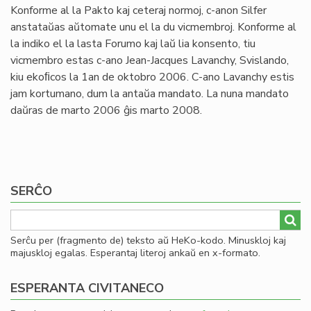
Konforme al la Pakto kaj ceteraj normoj, c-anon Silfer
anstataŭas aŭtomate unu el la du vicmembroj. Konforme al
la indiko el la lasta Forumo kaj laŭ lia konsento, tiu
vicmembro estas c-ano Jean-Jacques Lavanchy, Svislando,
kiu ekoﬁcos la 1an de oktobro 2006. C-ano Lavanchy estis
jam kortumano, dum la antaŭa mandato. La nuna mandato
daŭras de marto 2006 ĝis marto 2008.
SERĈO
Serĉu per (fragmento de) teksto aŭ HeKo-kodo. Minuskloj kaj
majuskloj egalas. Esperantaj literoj ankaŭ en x-formato.
ESPERANTA CIVITANECO