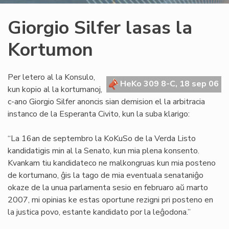
Giorgio Silfer lasas la
Kortumon
Per letero al la Konsulo,
HeKo 309 8-C, 18 sep 06
kun kopio al la kortumanoj,
c-ano Giorgio Silfer anoncis sian demision el la arbitracia
instanco de la Esperanta Civito, kun la suba klarigo:
“La 16an de septembro la KoKuSo de la Verda Listo
kandidatigis min al la Senato, kun mia plena konsento.
Kvankam tiu kandidateco ne malkongruas kun mia posteno
de kortumano, ĝis la tago de mia eventuala senataniĝo
okaze de la unua parlamenta sesio en februaro aŭ marto
2007, mi opinias ke estas oportune rezigni pri posteno en
la justica povo, estante kandidato por la leĝodona.”