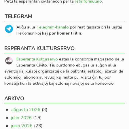
Petu la esperantan civitanecon per la
reta formularo
.
TELEGRAM
Aliĝu al la
Telegram-kanalo
por resti ĝisdata pri la lastaj
HeKomunikoj
kaj por komenti ilin
.
ESPERANTA KULTURSERVO
Esperanta Kulturservo
estas la konsorcia magazeno de la
Esperanta Civito. Tiu platformo ebligas la aliĝon al la
eventoj kaj kursoj organizataj de la paktintaj establoj, aĉeton de
eldonaĵoj, abonon al revuoj kaj multe pli. Vizitu ĝin tuj por
konatiĝi kun la aktivaĵoj kaj eldonaj novaĵoj de la konsorcio.
ARKIVO
aŭgusto 2026
(3)
julio 2026
(19)
junio 2026
(23)