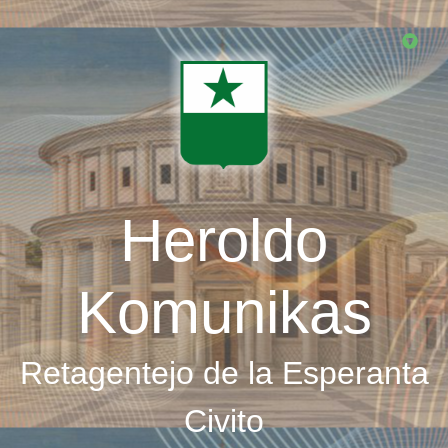
Skip
to
main
content
Heroldo
Komunikas
Retagentejo de la Esperanta
Civito