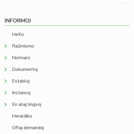
page
INFORMOJ
HeKo
Raŭmismo
Normaro
Dokumentoj
Establoj
Instancoj
En aliaj lingvoj
Heraldiko
Oftaj demandoj