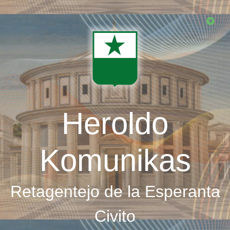
Skip
to
main
content
Heroldo
Komunikas
Retagentejo de la Esperanta
Civito