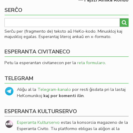
— Fajszi Amika Rondo
SERĈO
Serĉu per (fragmento de) teksto aŭ HeKo-kodo. Minuskloj kaj
majuskloj egalas. Esperantaj literoj ankaŭ en x-formato.
ESPERANTA CIVITANECO
Petu la esperantan civitanecon per la
reta formularo
.
TELEGRAM
Aliĝu al la
Telegram-kanalo
por resti ĝisdata pri la lastaj
HeKomunikoj
kaj por komenti ilin
.
ESPERANTA KULTURSERVO
Esperanta Kulturservo
estas la konsorcia magazeno de la
Esperanta Civito. Tiu platformo ebligas la aliĝon al la