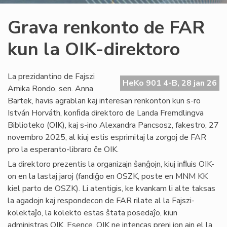
Grava renkonto de FAR
kun la OIK-direktoro
La prezidantino de Fajszi
HeKo 901 4-B, 28 jan 26
Amika Rondo, sen. Anna
Bartek, havis agrablan kaj interesan renkonton kun s-ro
István Horváth, konﬁda direktoro de Landa Fremdlingva
Biblioteko (OIK), kaj s-ino Alexandra Pancsosz, fakestro, 27
novembro 2025, al kiuj estis esprimitaj la zorgoj de FAR
pro la esperanto-libraro ĉe OIK.
La direktoro prezentis la organizajn ŝanĝojn, kiuj inﬂuis OIK-
on en la lastaj jaroj (fandiĝo en OSZK, poste en MNM KK
kiel parto de OSZK). Li atentigis, ke kvankam li alte taksas
la agadojn kaj respondecon de FAR rilate al la Fajszi-
kolektaĵo, la kolekto estas ŝtata posedaĵo, kiun
administras OIK. Esence, OIK ne intencas preni ion ajn el la