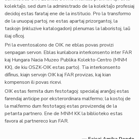
kolektaĵo, sed dum la administrado de la kolektaĵo profesiaj
decidoj estas farataj ene de la institucio. Pro la transformo
de la unuopaj partoj, ne estas apartaj prizorgantoj, la
taskojn (inkluzive katalogadon) plenumas la laboristoj, laŭ
iliaj oﬁcoj.
Pri la eventosalono de OIK. ne eblas povas provizi
senpagan servon. Eblas kunlabora interkonsento inter FAR
kaj Hungara Nacia Muzeo Publika Kolekto-Centro (MNM
KK), de kiu OSZK-OIK estas parto). Tia interkonsento
diﬁnus, kiajn servojn OIK kaj FAR provizas, kaj kian
kompenson ili povas ricevi.
OIK estas fermita dum festotagoj: specialaj aranĝoj estas
farendaj anticipe por eksterordinara malfermo; la kostoj de
la malfermo dum festotagoj estas provizendaj de la
petanta partnero. Ene de MNM KK la biblioteko estas
favora al partnereco kun FAR.