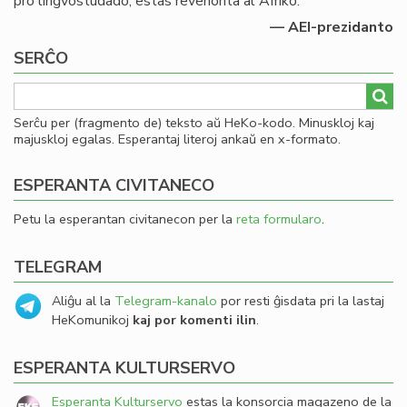
pro lingvostudado, estas revenonta al Afriko.
— AEI-prezidanto
SERĈO
Serĉu per (fragmento de) teksto aŭ HeKo-kodo. Minuskloj kaj
majuskloj egalas. Esperantaj literoj ankaŭ en x-formato.
ESPERANTA CIVITANECO
Petu la esperantan civitanecon per la
reta formularo
.
TELEGRAM
Aliĝu al la
Telegram-kanalo
por resti ĝisdata pri la lastaj
HeKomunikoj
kaj por komenti ilin
.
ESPERANTA KULTURSERVO
Esperanta Kulturservo
estas la konsorcia magazeno de la