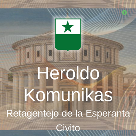
Skip
to
main
content
Heroldo
Komunikas
Retagentejo de la Esperanta
Civito