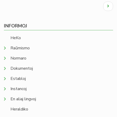
Pagination
Next
page
INFORMOJ
HeKo
Raŭmismo
Normaro
Dokumentoj
Establoj
Instancoj
En aliaj lingvoj
Heraldiko