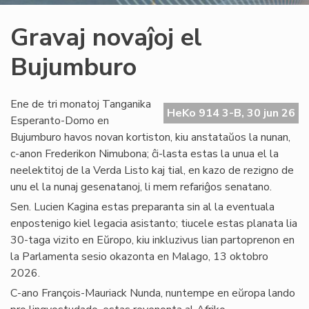
Gravaj novaĵoj el
Bujumburo
Ene de tri monatoj Tanganika
HeKo 914 3-B, 30 jun 26
Esperanto-Domo en
Bujumburo havos novan kortiston, kiu anstataŭos la nunan,
c-anon Frederikon Nimubona; ĉi-lasta estas la unua el la
neelektitoj de la Verda Listo kaj tial, en kazo de rezigno de
unu el la nunaj gesenatanoj, li mem refariĝos senatano.
Sen. Lucien Kagina estas preparanta sin al la eventuala
enpostenigo kiel legacia asistanto; tiucele estas planata lia
30-taga vizito en Eŭropo, kiu inkluzivus lian partoprenon en
la Parlamenta sesio okazonta en Malago, 13 oktobro
2026.
C-ano François-Mauriack Nunda, nuntempe en eŭropa lando