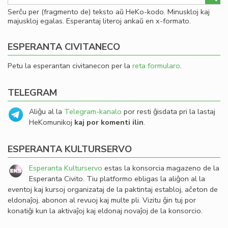
Serĉu per (fragmento de) teksto aŭ HeKo-kodo. Minuskloj kaj
majuskloj egalas. Esperantaj literoj ankaŭ en x-formato.
ESPERANTA CIVITANECO
Petu la esperantan civitanecon per la
reta formularo
.
TELEGRAM
Aliĝu al la
Telegram-kanalo
por resti ĝisdata pri la lastaj
HeKomunikoj
kaj por komenti ilin
.
ESPERANTA KULTURSERVO
Esperanta Kulturservo
estas la konsorcia magazeno de la
Esperanta Civito. Tiu platformo ebligas la aliĝon al la
eventoj kaj kursoj organizataj de la paktintaj establoj, aĉeton de
eldonaĵoj, abonon al revuoj kaj multe pli. Vizitu ĝin tuj por
konatiĝi kun la aktivaĵoj kaj eldonaj novaĵoj de la konsorcio.