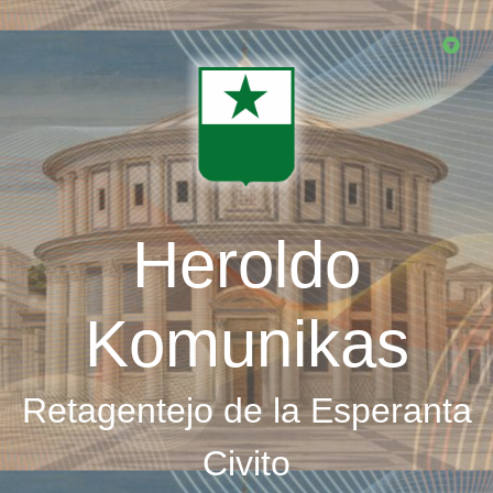
Skip
to
main
content
Heroldo
Komunikas
Retagentejo de la Esperanta
Civito