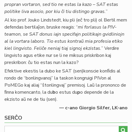
propran vortaron, sed tio ne estas la kazo – SAT estas
politike liva asocio, por kiu ĉi tiu distingo gravas.
”
Al kio prof. Jouko Lindstedt, kiu pli (eĉ tro pli) ol Bertil mem
defendas bertilaĵon, bruske reagis: “
mi forlasus la PIV-
teamon, se SAT donus iajn specifajn politikajn gvidliniojn
al la vortara laboro. Tio estus kontraŭ mia profesia etiko
kiel lingvisto. Feliĉe neniaj tiaj signoj ekzistas.
” Verdire
lingvisto agus etike nur se li ne miksus priskribon kaj
preskribon: ĉu tio estas nun la kazo?
Efektive ekestis la dubo ke SAT (sen)konscie konﬁdis al
rondo de “bonlingvanoj” la taskon kongruigi PIVon al
PoMEGo kaj aliaj “ŝtonlingvaj” premisoj. Laŭ la prononco de
ﬁnna komencanto, la du
b
o estus du
p
o depende de la
ekzisto aŭ ne de tiu (sen).
— c-ano Giorgio Silfer, LK-ano
SERĈO