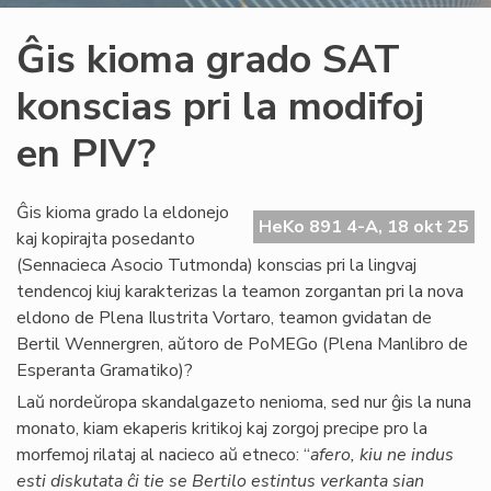
Ĝis kioma grado SAT
konscias pri la modifoj
en PIV?
Ĝis kioma grado la eldonejo
HeKo 891 4-A, 18 okt 25
kaj kopirajta posedanto
(Sennacieca Asocio Tutmonda) konscias pri la lingvaj
tendencoj kiuj karakterizas la teamon zorgantan pri la nova
eldono de Plena Ilustrita Vortaro, teamon gvidatan de
Bertil Wennergren, aŭtoro de PoMEGo (Plena Manlibro de
Esperanta Gramatiko)?
Laŭ nordeŭropa skandalgazeto nenioma, sed nur ĝis la nuna
monato, kiam ekaperis kritikoj kaj zorgoj precipe pro la
morfemoj rilataj al nacieco aŭ etneco: “
afero, kiu ne indus
esti diskutata ĉi tie se Bertilo estintus verkanta sian