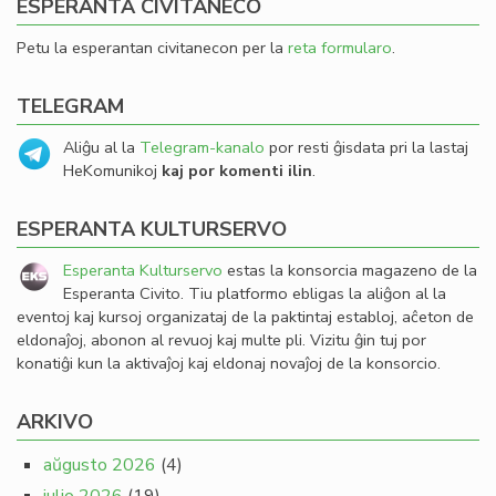
ESPERANTA CIVITANECO
Petu la esperantan civitanecon per la
reta formularo
.
TELEGRAM
Aliĝu al la
Telegram-kanalo
por resti ĝisdata pri la lastaj
HeKomunikoj
kaj por komenti ilin
.
ESPERANTA KULTURSERVO
Esperanta Kulturservo
estas la konsorcia magazeno de la
Esperanta Civito. Tiu platformo ebligas la aliĝon al la
eventoj kaj kursoj organizataj de la paktintaj establoj, aĉeton de
eldonaĵoj, abonon al revuoj kaj multe pli. Vizitu ĝin tuj por
konatiĝi kun la aktivaĵoj kaj eldonaj novaĵoj de la konsorcio.
ARKIVO
aŭgusto 2026
(4)