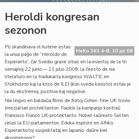
Heroldi kongresan
sezonon
Pli skandinava ol kutime estas
HeKo 363 4-B, 30 jul 08
la unua paĝo de “Heroldo de
Esperanto”, ĉar Svedio grave situis en la eventoj de la tri
semajnoj 22 junio — 11 julio 2008: la ĉeesto de nia
literaturo en la tradukarta kongreso WALTIC en
Stokholmo kaj la krizo de ILEI (kun sveda kasisto) estas je
la du ekstremoj, pozitive kaj negative.
Nia lingvo en baldaŭa ﬁlmo de fratoj Cohen. Fine UK trovis
(mez)altan protektanton. Fiaskis la kampanjo kontraŭ
Francisco Franco UK-protektanto. Nobel-laŭreato Selten
celas la EU-parlamenton. Eduka esploro en Afriko.
Esperantistoj suspektataj en Japanio: daŭre kiel
akvomelonoj?