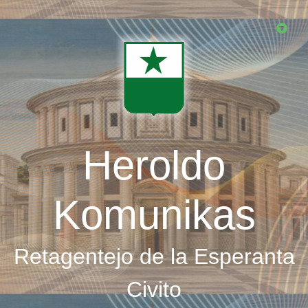
Skip
to
main
content
Heroldo
Komunikas
Retagentejo de la Esperanta
Civito