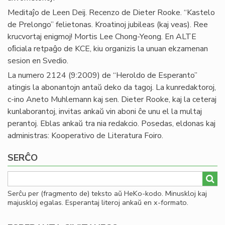
Meditaĵo de Leen Deij. Recenzo de Dieter Rooke. “Kastelo
de Prelongo” felietonas. Kroatinoj jubileas (kaj veas). Ree
krucvortaj enigmoj! Mortis Lee Chong-Yeong. En ALTE
oﬁciala retpaĝo de KCE, kiu organizis la unuan ekzamenan
sesion en Svedio.
La numero 2124 (9:2009) de “Heroldo de Esperanto”
atingis la abonantojn antaŭ deko da tagoj. La kunredaktoroj,
c-ino Aneto Muhlemann kaj sen. Dieter Rooke, kaj la ceteraj
kunlaborantoj, invitas ankaŭ vin aboni ĉe unu el la multaj
perantoj. Eblas ankaŭ tra nia redakcio. Posedas, eldonas kaj
administras: Kooperativo de Literatura Foiro.
SERĈO
Serĉu per (fragmento de) teksto aŭ HeKo-kodo. Minuskloj kaj
majuskloj egalas. Esperantaj literoj ankaŭ en x-formato.