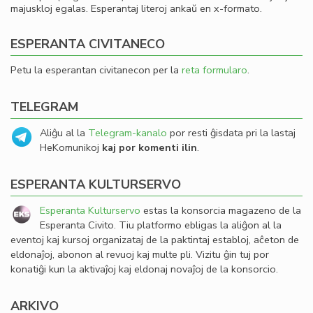
majuskloj egalas. Esperantaj literoj ankaŭ en x-formato.
ESPERANTA CIVITANECO
Petu la esperantan civitanecon per la
reta formularo
.
TELEGRAM
Aliĝu al la
Telegram-kanalo
por resti ĝisdata pri la lastaj
HeKomunikoj
kaj por komenti ilin
.
ESPERANTA KULTURSERVO
Esperanta Kulturservo
estas la konsorcia magazeno de la
Esperanta Civito. Tiu platformo ebligas la aliĝon al la
eventoj kaj kursoj organizataj de la paktintaj establoj, aĉeton de
eldonaĵoj, abonon al revuoj kaj multe pli. Vizitu ĝin tuj por
konatiĝi kun la aktivaĵoj kaj eldonaj novaĵoj de la konsorcio.
ARKIVO