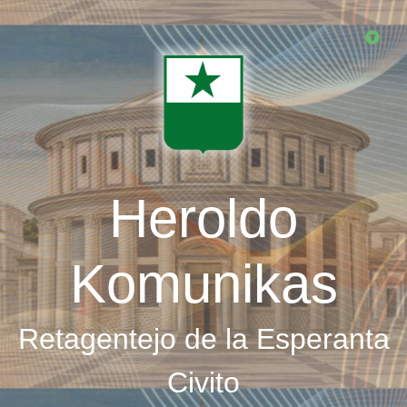
Skip
to
main
content
Heroldo
Komunikas
Retagentejo de la Esperanta
Civito