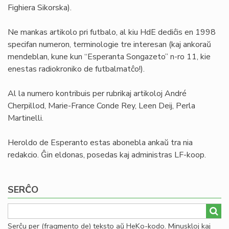
Fighiera Sikorska).
Ne mankas artikolo pri futbalo, al kiu HdE dediĉis en 1998
specifan numeron, terminologie tre interesan (kaj ankoraŭ
mendeblan, kune kun “Esperanta Songazeto” n-ro 11, kie
enestas radiokroniko de futbalmatĉo!).
Al la numero kontribuis per rubrikaj artikoloj André
Cherpillod, Marie-France Conde Rey, Leen Deij, Perla
Martinelli.
Heroldo de Esperanto estas abonebla ankaŭ tra nia
redakcio. Ĝin eldonas, posedas kaj administras LF-koop.
SERĈO
Serĉu per (fragmento de) teksto aŭ HeKo-kodo. Minuskloj kaj