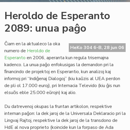
Heroldo de Esperanto
2089: unua paĝo
Ĉiam en la aktualeco la oka
HeKo 304 6-B, 28 jun 06
numero de
Heroldo de
Esperanto
en 2006, aperanta kun regula trisemajna
kadenco. La unua paĝo enfokusigas la demandon pri la
ﬁnancindo de projektoj en Esperantio, kun analizoj kaj
informoj pri “Indiĝenaj Dialogoj” (kiu kaŭzis al UEA perdon
de pli ol 17.000 euroj), pri Internacia Televido (kiu ĝis nun
elsuĉis eble 25.000 eŭrojn) kaj alio.
Du datrevenoj okupas la fruntan artikolon, respektive
internan paĝon: la dek jaroj de la Universala Deklaracio pri la
Lingvaj Rajtoj, respektive la dek jaroj de la transdono de
HdE al nova proprieto (koincide kun la forpaso de Ada