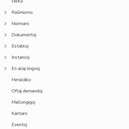
HeKo
Raŭmismo
Normaro
Dokumentoj
Establoj
Instancoj
En aliaj lingvoj
Heraldiko
Oftaj demandoj
Mallongigoj
Kantaro
Eventoj