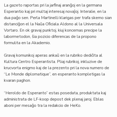
La gazeto raportas pri la jarﬁnaj aranĝoj en la germana
Esperantio kaj pri multaj interesaj novaĵoj. Interalie, en la
dua paĝo sen. Perla Martinelli klarigas per trafa skemo sian
distanciĝon el la Naŭa Oﬁciala Aldono al la Universala
Vortaro. En ok gravaj punktoj, kiuj koncernas precipe la
labormetodon, ŝia pozicio diferencas de la propono
formulita en la Akademio.
Gravaj komunikoj aperas ankaŭ en la rubriko dediĉita al
Kultura Centro Esperantista. Pliaj rubrikoj, inkluzive de
krucvorta enigmo kaj de la prezento pri la nova numero de
“Le Monde diplomatique”, en esperanto kompletigas la
kvaran paghon.
“Heroldo de Esperanto” estas posedata, produktata kaj
administrata de LF-koop depost dek plenaj jaroj. Eblas
aboni per mesaĝo tra la redakcio de HeKo.