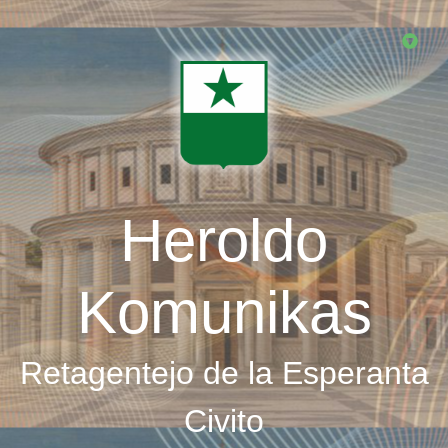
Skip
to
main
content
Heroldo
Komunikas
Retagentejo de la Esperanta
Civito