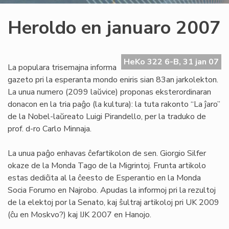
Heroldo en januaro 2007
HeKo 322 6-B, 31 jan 07
La populara trisemajna informa
gazeto pri la esperanta mondo eniris sian 83an jarkolekton.
La unua numero (2099 laŭvice) proponas eksterordinaran
donacon en la tria paĝo (la kultura): la tuta rakonto “La ĵaro”
de la Nobel-laŭreato Luigi Pirandello, per la traduko de
prof. d-ro Carlo Minnaja.
La unua paĝo enhavas ĉefartikolon de sen. Giorgio Silfer
okaze de la Monda Tago de la Migrintoj. Frunta artikolo
estas dediĉita al la ĉeesto de Esperantio en la Monda
Socia Forumo en Najrobo. Apudas la informoj pri la rezultoj
de la elektoj por la Senato, kaj ŝultraj artikoloj pri UK 2009
(ĉu en Moskvo?) kaj IJK 2007 en Hanojo.