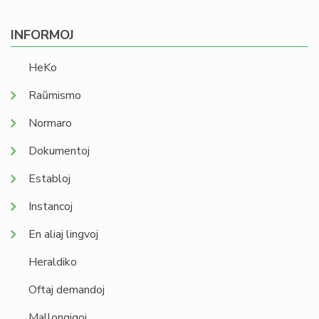
INFORMOJ
HeKo
Raŭmismo
Normaro
Dokumentoj
Establoj
Instancoj
En aliaj lingvoj
Heraldiko
Oftaj demandoj
Mallongigoj