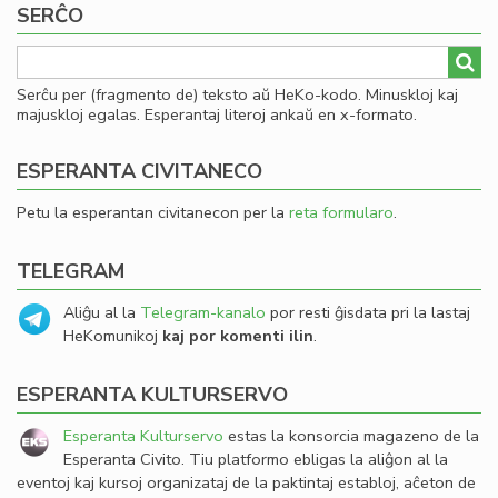
SERĈO
Serĉu per (fragmento de) teksto aŭ HeKo-kodo. Minuskloj kaj
majuskloj egalas. Esperantaj literoj ankaŭ en x-formato.
ESPERANTA CIVITANECO
Petu la esperantan civitanecon per la
reta formularo
.
TELEGRAM
Aliĝu al la
Telegram-kanalo
por resti ĝisdata pri la lastaj
HeKomunikoj
kaj por komenti ilin
.
ESPERANTA KULTURSERVO
Esperanta Kulturservo
estas la konsorcia magazeno de la
Esperanta Civito. Tiu platformo ebligas la aliĝon al la
eventoj kaj kursoj organizataj de la paktintaj establoj, aĉeton de