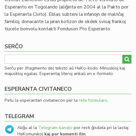
Esperanto en Togolando (aliĝinta en 2004 al la Pakto por
la Esperanta Civito). Eblas subteni la infanojn de malriĉaj
familioj, donacante la jaran kotizon de okdek svisaj frankoj:
tiucele bonvolu kontakti Fonduson Pro Esperanto.
SERĈO
Serĉu per (fragmento de) teksto aŭ HeKo-kodo. Minuskloj kaj
majuskloj egalas. Esperantaj literoj ankaŭ en x-formato.
ESPERANTA CIVITANECO
Petu la esperantan civitanecon per la
reta formularo
.
TELEGRAM
Aliĝu al la
Telegram-kanalo
por resti ĝisdata pri la lastaj
HeKomunikoj
kaj por komenti ilin
.