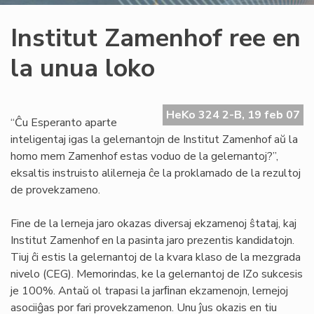
Institut Zamenhof ree en
la unua loko
HeKo 324 2-B, 19 feb 07
“Ĉu Esperanto aparte
inteligentaj igas la gelernantojn de Institut Zamenhof aŭ la
homo mem Zamenhof estas voduo de la gelernantoj?”,
eksaltis instruisto alilerneja ĉe la proklamado de la rezultoj
de provekzameno.
Fine de la lerneja jaro okazas diversaj ekzamenoj ŝtataj, kaj
Institut Zamenhof en la pasinta jaro prezentis kandidatojn.
Tiuj ĉi estis la gelernantoj de la kvara klaso de la mezgrada
nivelo (CEG). Memorindas, ke la gelernantoj de IZo sukcesis
je 100%. Antaŭ ol trapasi la jarﬁnan ekzamenojn, lernejoj
asociiĝas por fari provekzamenon. Unu ĵus okazis en tiu