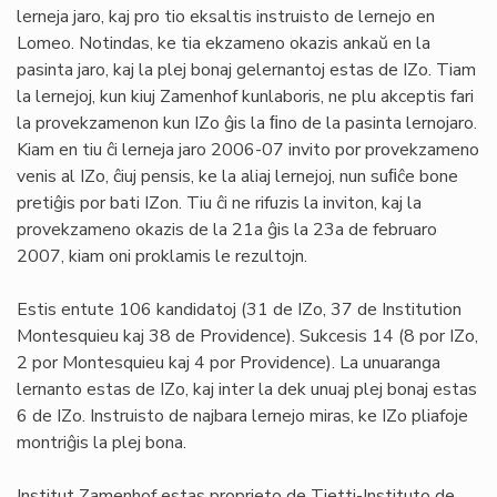
lerneja jaro, kaj pro tio eksaltis instruisto de lernejo en
Lomeo. Notindas, ke tia ekzameno okazis ankaŭ en la
pasinta jaro, kaj la plej bonaj gelernantoj estas de IZo. Tiam
la lernejoj, kun kiuj Zamenhof kunlaboris, ne plu akceptis fari
la provekzamenon kun IZo ĝis la ﬁno de la pasinta lernojaro.
Kiam en tiu ĉi lerneja jaro 2006-07 invito por provekzameno
venis al IZo, ĉiuj pensis, ke la aliaj lernejoj, nun suﬁĉe bone
pretiĝis por bati IZon. Tiu ĉi ne rifuzis la inviton, kaj la
provekzameno okazis de la 21a ĝis la 23a de februaro
2007, kiam oni proklamis le rezultojn.
Estis entute 106 kandidatoj (31 de IZo, 37 de Institution
Montesquieu kaj 38 de Providence). Sukcesis 14 (8 por IZo,
2 por Montesquieu kaj 4 por Providence). La unuaranga
lernanto estas de IZo, kaj inter la dek unuaj plej bonaj estas
6 de IZo. Instruisto de najbara lernejo miras, ke IZo pliafoje
montriĝis la plej bona.
Institut Zamenhof estas proprieto de Tietti-Instituto de