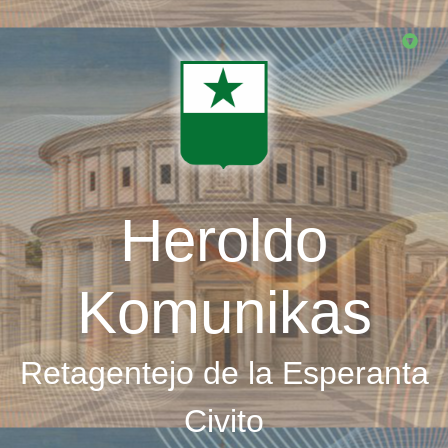
Skip
to
main
content
Heroldo
Komunikas
Retagentejo de la Esperanta
Civito