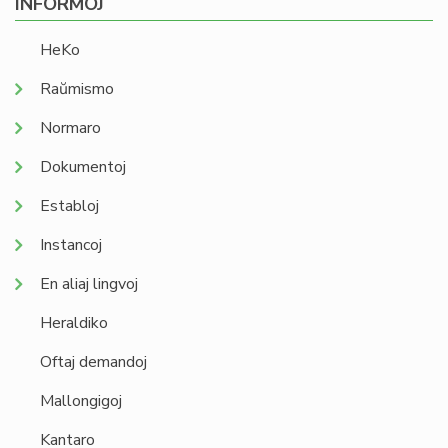
INFORMOJ
HeKo
Raŭmismo
Normaro
Dokumentoj
Establoj
Instancoj
En aliaj lingvoj
Heraldiko
Oftaj demandoj
Mallongigoj
Kantaro