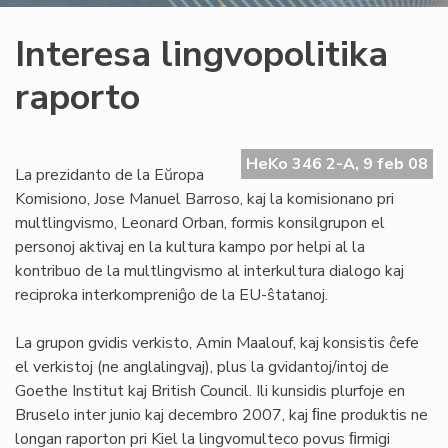
Interesa lingvopolitika
raporto
HeKo 346 2-A, 9 feb 08
La prezidanto de la Eŭropa
Komisiono, Jose Manuel Barroso, kaj la komisionano pri
multlingvismo, Leonard Orban, formis konsilgrupon el
personoj aktivaj en la kultura kampo por helpi al la
kontribuo de la multlingvismo al interkultura dialogo kaj
reciproka interkompreniĝo de la EU-ŝtatanoj.
La grupon gvidis verkisto, Amin Maalouf, kaj konsistis ĉefe
el verkistoj (ne anglalingvaj), plus la gvidantoj/intoj de
Goethe Institut kaj British Council. Ili kunsidis plurfoje en
Bruselo inter junio kaj decembro 2007, kaj ﬁne produktis ne
longan raporton pri Kiel la lingvomulteco povus ﬁrmigi