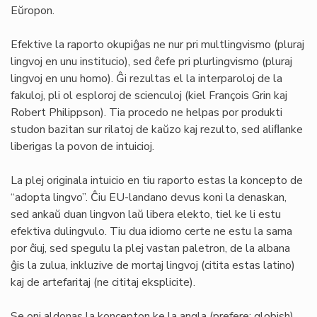
Eŭropon.
Efektive la raporto okupiĝas ne nur pri multlingvismo (pluraj
lingvoj en unu institucio), sed ĉefe pri plurlingvismo (pluraj
lingvoj en unu homo). Ĝi rezultas el la interparoloj de la
fakuloj, pli ol esploroj de scienculoj (kiel François Grin kaj
Robert Philippson). Tia procedo ne helpas por produkti
studon bazitan sur rilatoj de kaŭzo kaj rezulto, sed aliﬂanke
liberigas la povon de intuicioj.
La plej originala intuicio en tiu raporto estas la koncepto de
“adopta lingvo”. Ĉiu EU-landano devus koni la denaskan,
sed ankaŭ duan lingvon laŭ libera elekto, tiel ke li estu
efektiva dulingvulo. Tiu dua idiomo certe ne estu la sama
por ĉiuj, sed spegulu la plej vastan paletron, de la albana
ĝis la zulua, inkluzive de mortaj lingvoj (citita estas latino)
kaj de artefaritaj (ne cititaj eksplicite).
Se oni aldonas la koncepton ke la angla (prefere: globish)