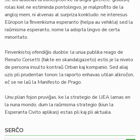
rolas kiel ne estiminda pontolingvo, je malproﬁto de la
angloj mem, ni alvenas al surpriza konkludo: ne interesus
Eŭropon la ﬁnvenkisma esperanto (helpa au vehikla) sed la
raŭmisma esperanto, nome la adopta lingvo de certa
minoritato.
Finvenkistoj ofendiĝis duoble: la unua publika reago de
Renato Corsetti (fakte en skandalgazeto) estis je la nivelo
de persona insulto kontraŭ Orban kaj kompanio. Sed aliaj
uzis pli prudentan tonon: la raporto enhavas utilan alkroĉon,
eĉ se ne laŭ la Manifesto de Prago.
Unu plian fojon pruviĝas, ke la strategio de UEA lamas en
la nuna mondo, dum la raŭmisma strategio (kiun la
Esperanta Civito aplikas) estas pli kaj pli aktuala.
SERĈO