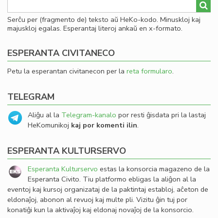
Serĉu per (fragmento de) teksto aŭ HeKo-kodo. Minuskloj kaj
majuskloj egalas. Esperantaj literoj ankaŭ en x-formato.
ESPERANTA CIVITANECO
Petu la esperantan civitanecon per la
reta formularo
.
TELEGRAM
Aliĝu al la
Telegram-kanalo
por resti ĝisdata pri la lastaj
HeKomunikoj
kaj por komenti ilin
.
ESPERANTA KULTURSERVO
Esperanta Kulturservo
estas la konsorcia magazeno de la
Esperanta Civito. Tiu platformo ebligas la aliĝon al la
eventoj kaj kursoj organizataj de la paktintaj establoj, aĉeton de
eldonaĵoj, abonon al revuoj kaj multe pli. Vizitu ĝin tuj por
konatiĝi kun la aktivaĵoj kaj eldonaj novaĵoj de la konsorcio.