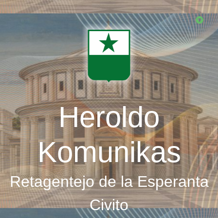
Skip
to
main
content
Heroldo
Komunikas
Retagentejo de la Esperanta
Civito