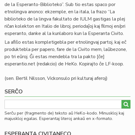
de la Esperanto-Biblioteko”. Sub tio estas spaco por
etnolingva anonco: ekzemple, en la itala, la frazo “La
biblioteko de la lingva fakultato de IULM gastigas la plej
riĉan kolekton en Italio de libroj, periodaĵoj kaj ﬁlmoj en/pri
esperanto, danke al la kunlaboro kun la Esperanta Civito.
La aﬁŝo estas kompletigebla per etnolingvaj partoj, kaj eĉ
produktebla per papero, fare de la Civito mem, laŭbezone,
po tri eŭroj. Ĝi estas mendebla tra la
pakto
[ĉe]
esperantio
.
net
(redakcio)
de HeKo. Kopirajto ĉe LF-koop.
(sen. Bertil Nilsson, Vickonsulo pri kulturaj aferoj)
SERĈO
Serĉu per (fragmento de) teksto aŭ HeKo-kodo. Minuskloj kaj
majuskloj egalas. Esperantaj literoj ankaŭ en x-formato.
ESPERANTA CIVITANECO