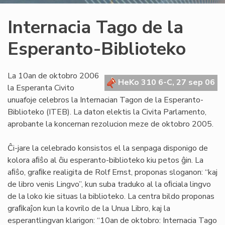
Internacia Tago de la
Esperanto-Biblioteko
La 10an de oktobro 2006
HeKo 310 6-C, 27 sep 06
la Esperanta Civito
unuafoje celebros la Internacian Tagon de la Esperanto-
Biblioteko (ITEB). La daton elektis la Civita Parlamento,
aprobante la koncernan rezolucion meze de oktobro 2005.
Ĉi-jare la celebrado konsistos el la senpaga disponigo de
kolora aﬁŝo al ĉiu esperanto-biblioteko kiu petos ĝin. La
aﬁŝo, graﬁke realigita de Rolf Ernst, proponas sloganon: “kaj
de libro venis Lingvo”, kun suba traduko al la oﬁciala lingvo
de la loko kie situas la biblioteko. La centra bildo proponas
graﬁkaĵon kun la kovrilo de la Unua Libro, kaj la
esperantlingvan klarigon: “10an de oktobro: Internacia Tago