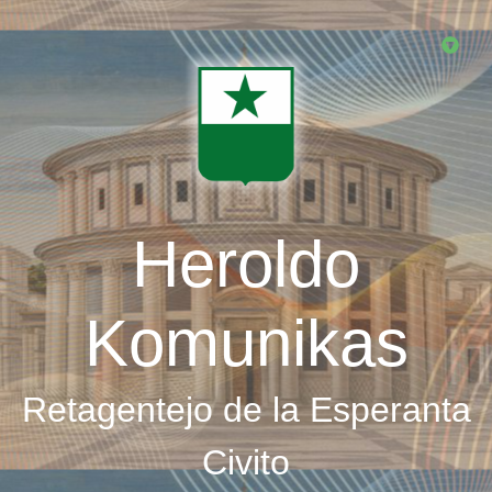
Skip
to
main
content
Heroldo
Komunikas
Retagentejo de la Esperanta
Civito