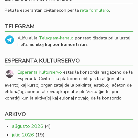
Petu la esperantan civitanecon per la
reta formularo
.
TELEGRAM
Aliĝu al la
Telegram-kanalo
por resti ĝisdata pri la lastaj
HeKomunikoj
kaj por komenti ilin
.
ESPERANTA KULTURSERVO
Esperanta Kulturservo
estas la konsorcia magazeno de la
Esperanta Civito. Tiu platformo ebligas la aliĝon al la
eventoj kaj kursoj organizataj de la paktintaj establoj, aĉeton de
eldonaĵoj, abonon al revuoj kaj multe pli. Vizitu ĝin tuj por
konatiĝi kun la aktivaĵoj kaj eldonaj novaĵoj de la konsorcio.
ARKIVO
aŭgusto 2026
(4)
julio 2026
(19)