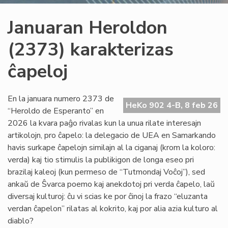
Januaran Heroldon
(2373) karakterizas
ĉapeloj
En la januara numero 2373 de
HeKo 902 4-B, 8 feb 26
“Heroldo de Esperanto” en
2026 la kvara paĝo rivalas kun la unua rilate interesajn
artikolojn, pro ĉapelo: la delegacio de UEA en Samarkando
havis surkape ĉapelojn similajn al la ciganaj (krom la koloro:
verda) kaj tio stimulis la publikigon de longa eseo pri
brazilaj kaleoj (kun permeso de “Tutmondaj Voĉoj”), sed
ankaŭ de Ŝvarca poemo kaj anekdotoj pri verda ĉapelo, laŭ
diversaj kulturoj: ĉu vi scias ke por ĉinoj la frazo “eluzanta
verdan ĉapelon” rilatas al kokrito, kaj por alia azia kulturo al
diablo?