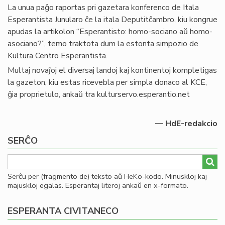
La unua paĝo raportas pri gazetara konferenco de Itala
Esperantista Junularo ĉe la itala Deputitĉambro, kiu kongrue
apudas la artikolon “Esperantisto: homo-sociano aŭ homo-
asociano?”, temo traktota dum la estonta simpozio de
Kultura Centro Esperantista.
Multaj novaĵoj el diversaj landoj kaj kontinentoj kompletigas
la gazeton, kiu estas ricevebla per simpla donaco al KCE,
ĝia proprietulo, ankaŭ tra kulturservo.esperantio.net
— HdE-redakcio
SERĈO
Serĉu per (fragmento de) teksto aŭ HeKo-kodo. Minuskloj kaj
majuskloj egalas. Esperantaj literoj ankaŭ en x-formato.
ESPERANTA CIVITANECO