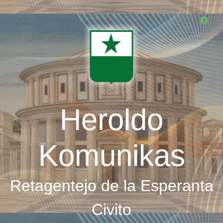
Skip
to
main
content
Heroldo
Komunikas
Retagentejo de la Esperanta
Civito