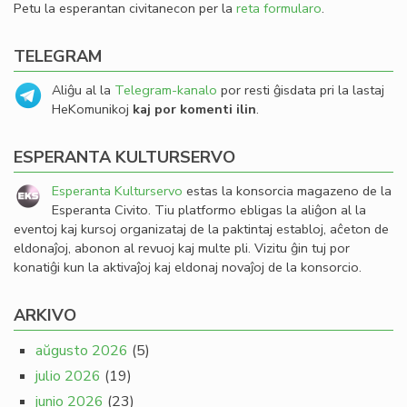
Petu la esperantan civitanecon per la
reta formularo
.
TELEGRAM
Aliĝu al la
Telegram-kanalo
por resti ĝisdata pri la lastaj
HeKomunikoj
kaj por komenti ilin
.
ESPERANTA KULTURSERVO
Esperanta Kulturservo
estas la konsorcia magazeno de la
Esperanta Civito. Tiu platformo ebligas la aliĝon al la
eventoj kaj kursoj organizataj de la paktintaj establoj, aĉeton de
eldonaĵoj, abonon al revuoj kaj multe pli. Vizitu ĝin tuj por
konatiĝi kun la aktivaĵoj kaj eldonaj novaĵoj de la konsorcio.
ARKIVO
aŭgusto 2026
(5)
julio 2026
(19)
junio 2026
(23)