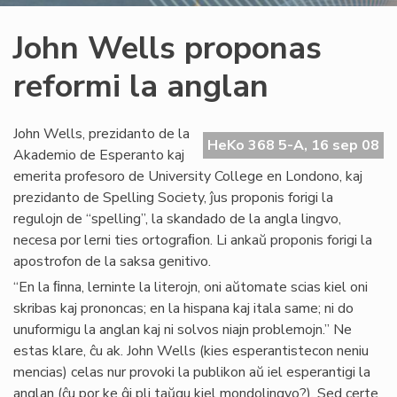
John Wells proponas
reformi la anglan
John Wells, prezidanto de la
HeKo 368 5-A, 16 sep 08
Akademio de Esperanto kaj
emerita profesoro de University College en Londono, kaj
prezidanto de Spelling Society, ĵus proponis forigi la
regulojn de “spelling”, la skandado de la angla lingvo,
necesa por lerni ties ortograﬁon. Li ankaŭ proponis forigi la
apostrofon de la saksa genitivo.
“En la ﬁnna, lerninte la literojn, oni aŭtomate scias kiel oni
skribas kaj prononcas; en la hispana kaj itala same; ni do
unuformigu la anglan kaj ni solvos niajn problemojn.” Ne
estas klare, ĉu ak. John Wells (kies esperantistecon neniu
mencias) celas nur provoki la publikon aŭ iel esperantigi la
anglan (ĉu por ke ĝi pli taŭgu kiel mondolingvo?). Sed certe