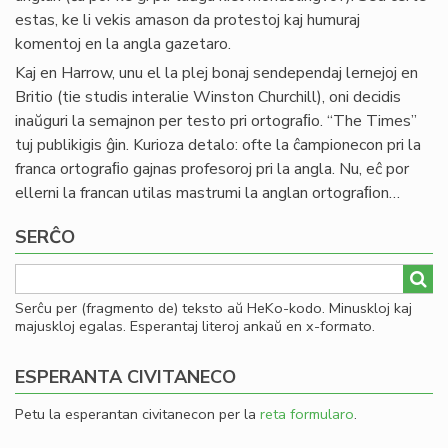
estas, ke li vekis amason da protestoj kaj humuraj
komentoj en la angla gazetaro.
Kaj en Harrow, unu el la plej bonaj sendependaj lernejoj en
Britio (tie studis interalie Winston Churchill), oni decidis
inaŭguri la semajnon per testo pri ortograﬁo. “The Times”
tuj publikigis ĝin. Kurioza detalo: ofte la ĉampionecon pri la
franca ortograﬁo gajnas profesoroj pri la angla. Nu, eĉ por
ellerni la francan utilas mastrumi la anglan ortograﬁon…
SERĈO
Serĉu per (fragmento de) teksto aŭ HeKo-kodo. Minuskloj kaj
majuskloj egalas. Esperantaj literoj ankaŭ en x-formato.
ESPERANTA CIVITANECO
Petu la esperantan civitanecon per la
reta formularo
.