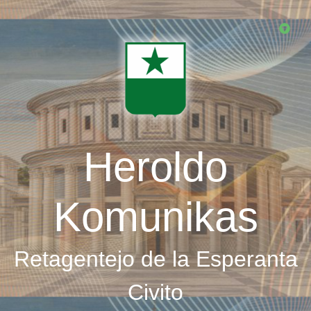
Skip
to
main
content
Heroldo
Komunikas
Retagentejo de la Esperanta
Civito