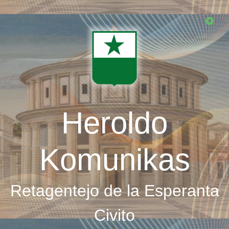
Skip
to
main
content
Heroldo
Komunikas
Retagentejo de la Esperanta
Civito