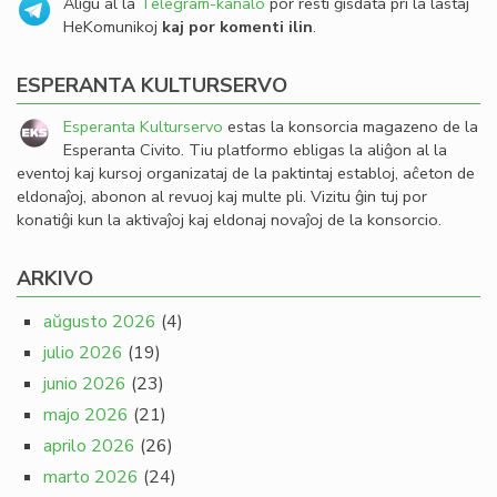
Aliĝu al la
Telegram-kanalo
por resti ĝisdata pri la lastaj
HeKomunikoj
kaj por komenti ilin
.
ESPERANTA KULTURSERVO
Esperanta Kulturservo
estas la konsorcia magazeno de la
Esperanta Civito. Tiu platformo ebligas la aliĝon al la
eventoj kaj kursoj organizataj de la paktintaj establoj, aĉeton de
eldonaĵoj, abonon al revuoj kaj multe pli. Vizitu ĝin tuj por
konatiĝi kun la aktivaĵoj kaj eldonaj novaĵoj de la konsorcio.
ARKIVO
aŭgusto 2026
(4)
julio 2026
(19)
junio 2026
(23)
majo 2026
(21)
aprilo 2026
(26)
marto 2026
(24)