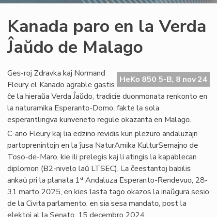
Kanada paro en la Verda
Ĵaŭdo de Malago
Ges-roj Zdravka kaj Normand
HeKo 850 5-B, 8 nov 24
Fleury el Kanado agrable gastis
ĉe la hieraŭa Verda Ĵaŭdo, tradicie duonmonata renkonto en
la naturamika Esperanto-Domo, fakte la sola
esperantlingva kunveneto regule okazanta en Malago.
C-ano Fleury kaj lia edzino revidis kun plezuro andaluzajn
partoprenintojn en la ĵusa NaturAmika KulturSemajno de
Toso-de-Maro, kie ili prelegis kaj li atingis la kapablecan
diplomon (B2-nivelo laŭ LTSEC). La ĉeestantoj babilis
a
ankaŭ pri la planata 1
Andaluza Esperanto-Rendevuo, 28-
31 marto 2025, en kies lasta tago okazos la inaŭgura sesio
de la Civita parlamento, en sia sesa mandato, post la
elektoj al la Senato, 15 decembro 2024.