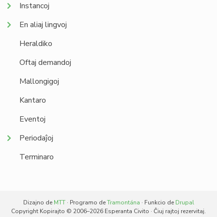
Instancoj
En aliaj lingvoj
Heraldiko
Oftaj demandoj
Mallongigoj
Kantaro
Eventoj
Periodaĵoj
Terminaro
Dizajno de
MTT
· Programo de
Tramontána
· Funkcio de
Drupal
Copyright Kopirajto © 2006–2026 Esperanta Civito · Ĉiuj rajtoj rezervitaj.