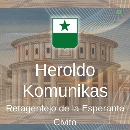
Skip
to
main
content
Heroldo
Komunikas
Retagentejo de la Esperanta
Civito