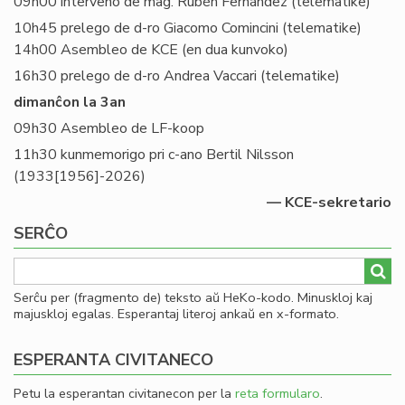
09h00 interveno de mag. Rubèn Fernández (telematike)
10h45 prelego de d-ro Giacomo Comincini (telematike)
14h00 Asembleo de KCE (en dua kunvoko)
16h30 prelego de d-ro Andrea Vaccari (telematike)
dimanĉon la 3an
09h30 Asembleo de LF-koop
11h30 kunmemorigo pri c-ano Bertil Nilsson
(1933[1956]-2026)
— KCE-sekretario
SERĈO
Serĉu per (fragmento de) teksto aŭ HeKo-kodo. Minuskloj kaj
majuskloj egalas. Esperantaj literoj ankaŭ en x-formato.
ESPERANTA CIVITANECO
Petu la esperantan civitanecon per la
reta formularo
.