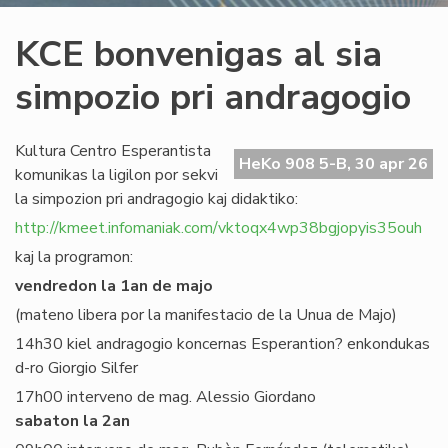
KCE bonvenigas al sia
simpozio pri andragogio
Kultura Centro Esperantista
HeKo 908 5-B, 30 apr 26
komunikas la ligilon por sekvi
la simpozion pri andragogio kaj didaktiko:
http://kmeet.infomaniak.com/vktoqx4wp38bgjopyis35ouh
kaj la programon:
vendredon la 1an de majo
(mateno libera por la manifestacio de la Unua de Majo)
14h30 kiel andragogio koncernas Esperantion? enkondukas
d-ro Giorgio Silfer
17h00 interveno de mag. Alessio Giordano
sabaton la 2an