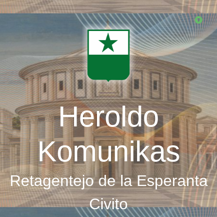
Skip
to
main
content
Heroldo
Komunikas
Retagentejo de la Esperanta
Civito