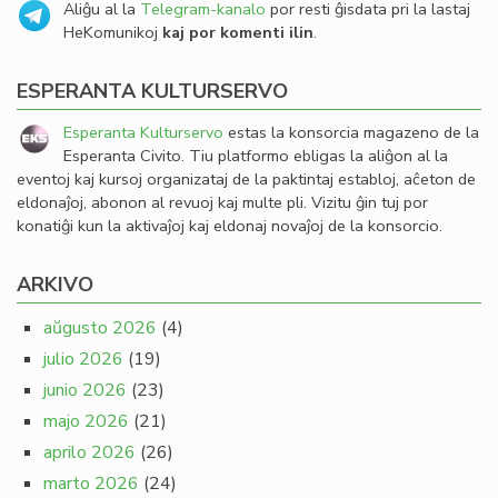
Aliĝu al la
Telegram-kanalo
por resti ĝisdata pri la lastaj
HeKomunikoj
kaj por komenti ilin
.
ESPERANTA KULTURSERVO
Esperanta Kulturservo
estas la konsorcia magazeno de la
Esperanta Civito. Tiu platformo ebligas la aliĝon al la
eventoj kaj kursoj organizataj de la paktintaj establoj, aĉeton de
eldonaĵoj, abonon al revuoj kaj multe pli. Vizitu ĝin tuj por
konatiĝi kun la aktivaĵoj kaj eldonaj novaĵoj de la konsorcio.
ARKIVO
aŭgusto 2026
(4)
julio 2026
(19)
junio 2026
(23)
majo 2026
(21)
aprilo 2026
(26)
marto 2026
(24)