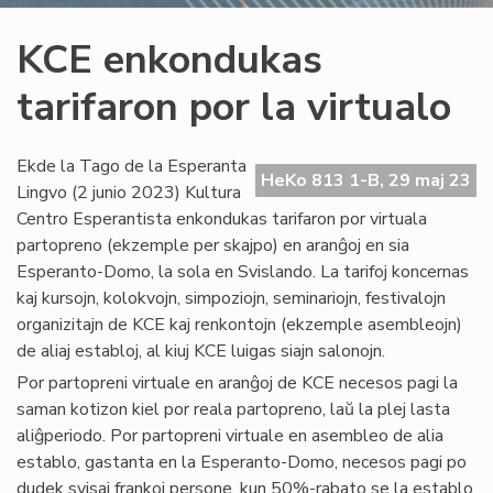
KCE enkondukas
tarifaron por la virtualo
Ekde la Tago de la Esperanta
HeKo 813 1-B, 29 maj 23
Lingvo (2 junio 2023) Kultura
Centro Esperantista enkondukas tarifaron por virtuala
partopreno (ekzemple per skajpo) en aranĝoj en sia
Esperanto-Domo, la sola en Svislando. La tarifoj koncernas
kaj kursojn, kolokvojn, simpoziojn, seminariojn, festivalojn
organizitajn de KCE kaj renkontojn (ekzemple asembleojn)
de aliaj establoj, al kiuj KCE luigas siajn salonojn.
Por partopreni virtuale en aranĝoj de KCE necesos pagi la
saman kotizon kiel por reala partopreno, laŭ la plej lasta
aliĝperiodo. Por partopreni virtuale en asembleo de alia
establo, gastanta en la Esperanto-Domo, necesos pagi po
dudek svisaj frankoj persone, kun 50%-rabato se la establo