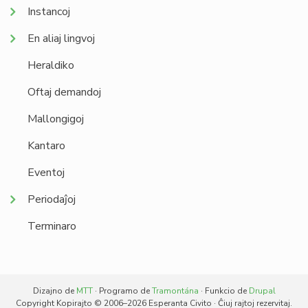
Instancoj
En aliaj lingvoj
Heraldiko
Oftaj demandoj
Mallongigoj
Kantaro
Eventoj
Periodaĵoj
Terminaro
Dizajno de
MTT
· Programo de
Tramontána
· Funkcio de
Drupal
Copyright Kopirajto © 2006–2026 Esperanta Civito · Ĉiuj rajtoj rezervitaj.