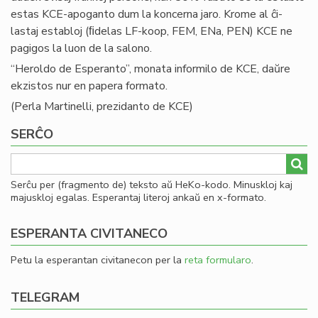
estas KCE-apoganto dum la koncerna jaro. Krome al ĉi-
lastaj establoj (ﬁdelas LF-koop, FEM, ENa, PEN) KCE ne
pagigos la luon de la salono.
“Heroldo de Esperanto”, monata informilo de KCE, daŭre
ekzistos nur en papera formato.
(Perla Martinelli, prezidanto de KCE)
SERĈO
Serĉu per (fragmento de) teksto aŭ HeKo-kodo. Minuskloj kaj
majuskloj egalas. Esperantaj literoj ankaŭ en x-formato.
ESPERANTA CIVITANECO
Petu la esperantan civitanecon per la
reta formularo
.
TELEGRAM