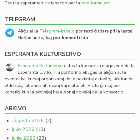
Petu la esperantan civitanecon per la
reta formularo
.
TELEGRAM
Aliĝu al la
Telegram-kanalo
por resti ĝisdata pri la lastaj
HeKomunikoj
kaj por komenti ilin
.
ESPERANTA KULTURSERVO
Esperanta Kulturservo
estas la konsorcia magazeno de la
Esperanta Civito. Tiu platformo ebligas la aliĝon al la
eventoj kaj kursoj organizataj de la paktintaj establoj, aĉeton de
eldonaĵoj, abonon al revuoj kaj multe pli. Vizitu ĝin tuj por
konatiĝi kun la aktivaĵoj kaj eldonaj novaĵoj de la konsorcio.
ARKIVO
aŭgusto 2026
(3)
julio 2026
(19)
junio 2026
(23)