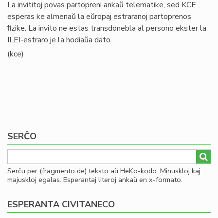
La invititoj povas partopreni ankaŭ telematike, sed KCE
esperas ke almenaŭ la eŭropaj estraranoj partoprenos
ﬁzike. La invito ne estas transdonebla al persono ekster la
ILEI-estraro je la hodiaŭa dato.
(kce)
SERĈO
Serĉu per (fragmento de) teksto aŭ HeKo-kodo. Minuskloj kaj
majuskloj egalas. Esperantaj literoj ankaŭ en x-formato.
ESPERANTA CIVITANECO