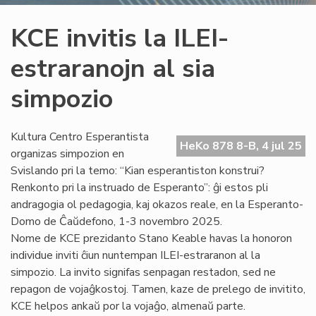
KCE invitis la ILEI-
estraranojn al sia
simpozio
Kultura Centro Esperantista
HeKo 878 8-B, 4 jul 25
organizas simpozion en
Svislando pri la temo: “Kian esperantiston konstrui?
Renkonto pri la instruado de Esperanto”: ĝi estos pli
andragogia ol pedagogia, kaj okazos reale, en la Esperanto-
Domo de Ĉaŭdefono, 1-3 novembro 2025.
Nome de KCE prezidanto Stano Keable havas la honoron
individue inviti ĉiun nuntempan ILEI-estraranon al la
simpozio. La invito signifas senpagan restadon, sed ne
repagon de vojaĝkostoj. Tamen, kaze de prelego de invitito,
KCE helpos ankaŭ por la vojaĝo, almenaŭ parte.