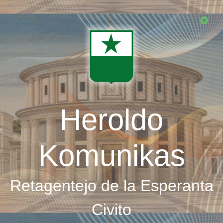
Skip
to
main
content
Heroldo
Komunikas
Retagentejo de la Esperanta
Civito