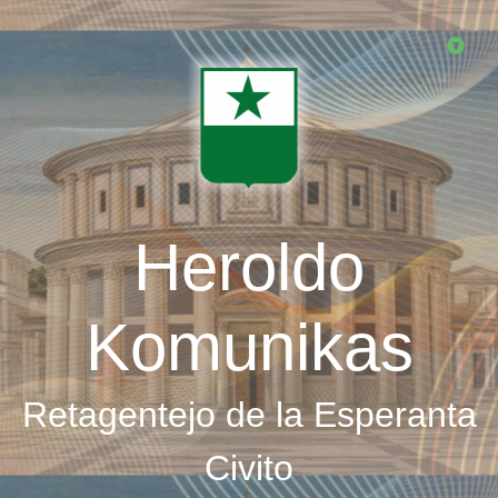
Skip
to
main
content
Heroldo
Komunikas
Retagentejo de la Esperanta
Civito