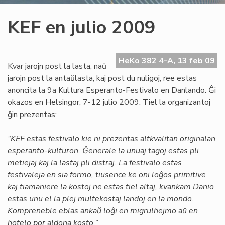
KEF en julio 2009
HeKo 382 4-A, 13 feb 09
Kvar jarojn post la lasta, naŭ
jarojn post la antaŭlasta, kaj post du nuligoj, ree estas
anoncita la 9a Kultura Esperanto-Festivalo en Danlando. Ĝi
okazos en Helsingor, 7-12 julio 2009. Tiel la organizantoj
ĝin prezentas:
“KEF estas festivalo kie ni prezentas altkvalitan originalan
esperanto-kulturon. Ĝenerale la unuaj tagoj estas pli
metiejaj kaj la lastaj pli distraj. La festivalo estas
festivaleja en sia formo, tiusence ke oni loĝos primitive
kaj tiamaniere la kostoj ne estas tiel altaj, kvankam Danio
estas unu el la plej multekostaj landoj en la mondo.
Kompreneble eblas ankaŭ loĝi en migrulhejmo aŭ en
hotelo por aldona kosto.”