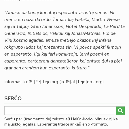
“Amaso da bonaj konataj esperanto-artistoj venos. Ni
menci en hazarda ordo: Ĵomart kaj Nataŝa, Martin Weise
kaj la Talpoj, Sten Johansson, Hotel Desperado, La Perdita
Generacio, Initials dc, Pafklik kaj Jonas/Mathias. Flo de
Vinilkosmo agadas, amuza metiejo okazos kaj infana
rokgrupo ludos kaj prezentos sin. Vi povos spekti ﬁlmojn
en esperanto, ligi kaj fari komiksojn, lerni poemi en
esperanto, partopreni dancatelieron kaj entute ĝui la plej
grandan aranĝon kun esperanto-kulturo.”
Informas:
kef9
[ĉe]
tejo
.
org
(kef9[at]tejo[dot]org)
SERĈO
Serĉu per (fragmento de) teksto aŭ HeKo-kodo. Minuskloj kaj
majuskloj egalas. Esperantaj literoj ankaŭ en x-formato.