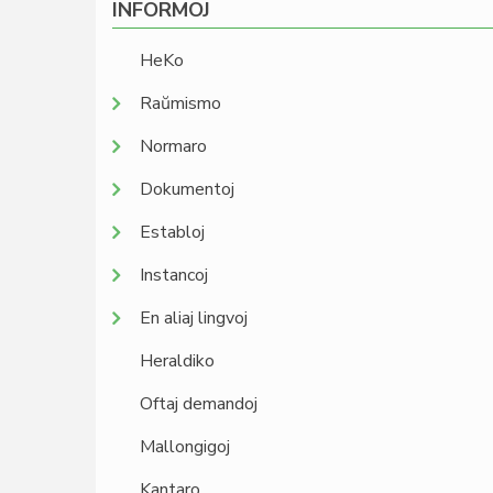
INFORMOJ
HeKo
Raŭmismo
Normaro
Dokumentoj
Establoj
Instancoj
En aliaj lingvoj
Heraldiko
Oftaj demandoj
Mallongigoj
Kantaro