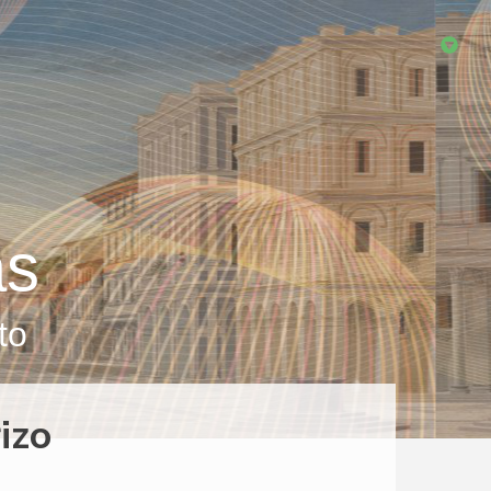
as
to
izo