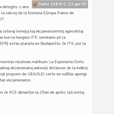
HeKo 328 8-C, 21 apr 07
a delegito, c-ano
pri la sekvoj de la Komuna Eŭropa Framo de
07.
la ceteraj lernejoj kaj ekzamencentroj agnoskitaj
as kun la hungara ITK: seminario pri la
EFR) estas planata en Budapeŝto, ĉe ITK, por la
ontras relativan malfruon. La Esperanta Civito
adiciaj ekzamenaroj ankoraŭ distancas de la indikoj
tupa) propono de UEA/ILEI: certe ne suﬁĉas aperigi
tutan ekzamenaron.
os ĉe KCE dimanĉon la 29an de aprilo, laŭ invitoj.