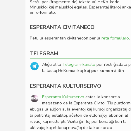
Serĉu per (fragmento de) teksto aŭ HeKo-kodo.
Minuskloj kaj majuskloj egalas. Esperantaj literoj ank
en x-formato.
ESPERANTA CIVITANECO
Petu la esperantan civitanecon per la
reta formularo
.
TELEGRAM
Aliĝu al la
Telegram-kanalo
por resti ĝisdata p
la lastaj HeKomunikoj
kaj por komenti ilin
.
ESPERANTA KULTURSERVO
Esperanta Kulturservo
estas la konsorcia
magazeno de la Esperanta Civito. Tiu platfor
ebligas la aliĝon al la eventoj kaj kursoj organizataj 
la paktintaj establoj, aĉeton de eldonaĵoj, abonon al
revuoj kaj multe pli. Vizitu ĝin tuj por konatiĝi kun la
aktivaĵoj kaj eldonaj novaĵoj de la konsorcio.