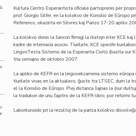
aŭ
Kultura Centro Esperantista oﬁciale partoprenis per propr
prof. Giorgio Silfer, en la kolokvo de Konsilio de Eŭropo 
Referenco, okazinta en Sèvres kaj Parizo 17-20 aprilo 20
La kolokvo donis la ŝancon ﬁrmigi la rilatojn inter KCE kaj 
kadre de internacia asocio. Tiurilate, KCE specife kunlabor
LingvoTesta Sistemo de la Esperanta Civito (bazita sur K
tria semajno de oktobro 2007.
ri
La apliko de KEFR en la lingvoekzamena sistemo eŭropa m
tiurilate vivas en la aktualeco, ĝuste tra LTSEC, dum la tr
el la Konsilio de Eŭropo. Plej distanca ŝajnas la (nur duŝ
la tradukon de unu ĉapitro de la KEFR-libro, por reformi 
mo
Laborkunsido pri la rezultoj de la pariza kolokvo disvolviĝ
de