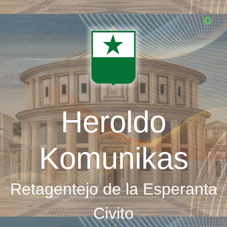
Skip
to
main
content
Heroldo
Komunikas
Retagentejo de la Esperanta
Civito