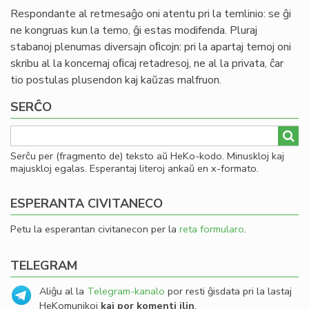
Respondante al retmesaĝo oni atentu pri la temlinio: se ĝi
ne kongruas kun la temo, ĝi estas modifenda. Pluraj
stabanoj plenumas diversajn oﬁcojn: pri la apartaj temoj oni
skribu al la koncernaj oﬁcaj retadresoj, ne al la privata, ĉar
tio postulas plusendon kaj kaŭzas malfruon.
SERĈO
Serĉu per (fragmento de) teksto aŭ HeKo-kodo. Minuskloj kaj
majuskloj egalas. Esperantaj literoj ankaŭ en x-formato.
ESPERANTA CIVITANECO
Petu la esperantan civitanecon per la
reta formularo
.
TELEGRAM
Aliĝu al la
Telegram-kanalo
por resti ĝisdata pri la lastaj
HeKomunikoj
kaj por komenti ilin
.