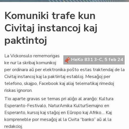
Komuniki trafe kun
Civitaj instancoj kaj
paktintoj
La Vickonsulo rememorigas
HeKo 831 3-C, 5 feb 24
ke nur la skribaj komunikoj
per ordinara aŭ per elektronika poŝto estas traktendaj de la
Civitaj instancoj kaj la paktintaj establoj. Mesaĝoj per
telefono, skajpo, Facebook kaj aliaj telematikaj rimedoj
riskas ignoron.
Tio aparte gravas se temas pri aliĝo al aranĝo: Kultura
Esperanto-Festivalo, NaturAmika KulturSemajno en
Esperanto, kursoj kaj staĝoj en Eŭropo kaj Afriko… Kaj
kompreneble por mesaĝoj al la Civita “banko” aŭ al la
redakcioj.