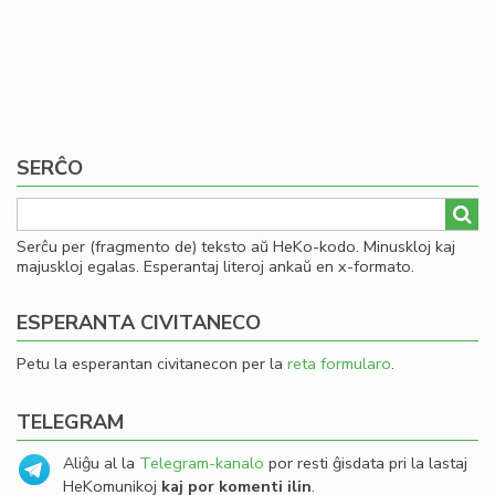
SERĈO
Serĉu per (fragmento de) teksto aŭ HeKo-kodo. Minuskloj kaj
majuskloj egalas. Esperantaj literoj ankaŭ en x-formato.
ESPERANTA CIVITANECO
Petu la esperantan civitanecon per la
reta formularo
.
TELEGRAM
Aliĝu al la
Telegram-kanalo
por resti ĝisdata pri la lastaj
HeKomunikoj
kaj por komenti ilin
.