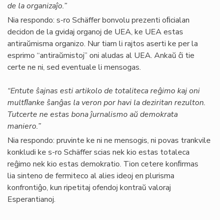
de la organizaĵo.”
Nia respondo: s-ro Schäffer bonvolu prezenti oﬁcialan
decidon de la gvidaj organoj de UEA, ke UEA estas
antiraŭmisma organizo. Nur tiam li rajtos aserti ke per la
esprimo “antiraŭmistoj” oni aludas al UEA. Ankaŭ ĉi tie
certe ne ni, sed eventuale li mensogas.
“Entute ŝajnas esti artikolo de totaliteca reĝimo kaj oni
multﬂanke ŝanĝas la veron por havi la deziritan rezulton.
Tutcerte ne estas bona ĵurnalismo aŭ demokrata
maniero.”
Nia respondo: pruvinte ke ni ne mensogis, ni povas trankvile
konkludi ke s-ro Schäffer scias nek kio estas totaleca
reĝimo nek kio estas demokratio. Tion cetere konﬁrmas
lia sinteno de fermiteco al alies ideoj en plurisma
konfrontiĝo, kun ripetitaj ofendoj kontraŭ valoraj
Esperantianoj.