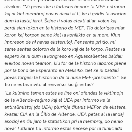
alvokon:
“Mi pensis ke li forlasos honore la MEF-estraron
kaj ni kiel membroj povus danki al li, ke li gvidis la asocion
dum la lastaj jaroj. Ŝajne li volas elekti alian vojon kaj
perdi sian lokon en la historio de MEF. Tio dolorigas mian
koron kaj korpon same kiel la konﬂikto en si mem. Kiun
impreson de ni havas eksteruloj. Pensante pri tio, mi
same sentas doloron de la koro kaj de la korpo. Restas la
espero ke ni dum la kongreso en Aguascalientes baldaŭ
elektos novan teamon, kiu for de la historio laboros plene
por la bono de Esperanto en Meksiko, tiel ke ni baldaŭ
povas forgesi la historion de la nuna MEF-prezidanto.”
Se
tio ne estas invito al renverso, kio ĝi estas?
“La kulmino tamen estas ke ﬁne oni ofendas la viktimojn
de la Allende-reĝimo kaj al UEA per informo ke la
antiraŭmistoj (do UEA) plurfoje ĉikanis MEFon de ekstere,
kvazaŭ CIA en la Ĉilio de Allende. UEA petas al la landaj
asocioj en ĉiu jaro la statistikon pri la membroj, do nenio
nova! Tutklare tiu informo estas necese por la funkciado