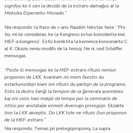
signifus ke li sen la decido de la estraro damaĝus al la
Meksika Esperanto-Movado.”
Nia respondo: la frazo de c-ano Raudón tekstas tiele: “Pro
tio, mi ne consideras, ke la Kongreso estus konsiderita kiel
MEF-a kongreso”. Estis korektita la komenca konsonanto C
al K. Okazis neniu modifo de la tensoj. Ne ni, sed Schäffer
mensogas.
“Poste ili mensogas ke la MEF-estraro rifuzis neniun
proponon de LKK, kvankam mi mem ĉeestis du
estarkunsidojn kiam oni rifuzis du partojn de la programo.
Estis la deziro ŝanĝi la tempon de la ĝenerala asembleo
kaj oni volis havi malpli da tempo por la seminario de
Atilio por anstataŭe enmeti diversajn prelegojn. Ekzakte
tion la LKK akceptis. Do LKK tute ne rifuzis ĉiun proponon
de la MEF-estraro.”
Nia respondo: Temas pri prelegoproponoj. La supra