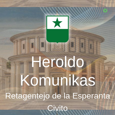
Skip
to
main
content
Heroldo
Komunikas
Retagentejo de la Esperanta
Civito