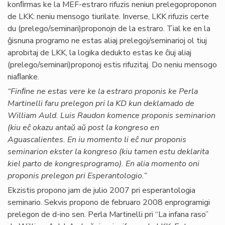
konﬁrmas ke la MEF-estraro rifuzis neniun prelegoproponon
de LKK: neniu mensogo tiurilate. Inverse, LKK rifuzis certe
du (prelego/seminari)proponojn de la estraro. Tial ke en la
ĝisnuna programo ne estas aliaj prelegoj/seminarioj ol tiuj
aprobitaj de LKK, la logika dedukto estas ke ĉiuj aliaj
(prelego/seminari)proponoj estis rifuzitaj. Do neniu mensogo
niaﬂanke.
“Finﬁne ne estas vere ke la estraro proponis ke Perla
Martinelli faru prelegon pri la KD kun deklamado de
William Auld. Luis Raudon komence proponis seminarion
(kiu eĉ okazu antaŭ aŭ post la kongreso en
Aguascalientes. En iu momento li eĉ nur proponis
seminarion ekster la kongreso (kiu tamen estu deklarita
kiel parto de kongresprogramo). En alia momento oni
proponis prelegon pri Esperantologio.”
Ekzistis propono jam de julio 2007 pri esperantologia
seminario. Sekvis propono de februaro 2008 enprogramigi
prelegon de d-ino sen. Perla Martinelli pri “La infana raso”