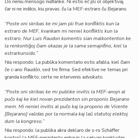
Do neniu mensogo niaﬂanke. Ni estis eĉ pli ol objektivaj,
ĉar ni ne indikis, kiu pravas: ĉu la MEF-estraro ĉu Bejarano.
“Poste oni skribas ke mi jam pli frue konﬂiktis kun la
estraro de MEF, kvankam mi neniel konﬂiktis kun la
estraro. Nur Luis Raudon komentis sian malkontenton ke
la renkontiĝoj ĉiam okazas je la sama semajnﬁno, kiel la
estrarkunsido.”
Nia respondo: La publika komentario estis afabla, kiel ĉiam
ĉe c-ano Raudón, sed tre ﬁrma. Sed efektive ne temas pri
granda konﬂikto; certe ne intervenis advokato.
“Poste oni skribas ke mi publike invitis la MEF-anojn al
puĉo kaj ke kiel novan prezidanton sin proponis Bejarano
mem. Mi neniel invitis al puĉo kaj la propono de Vicente
[Bejarano] validas por la normala kaj laŭ statutoj elektoj
dum la kongreso.”
Nia respondo: la publika akra deklaro de s-ro Schäffer
kontraŭ la MEF-prezidanto enhavis la sekvan konkludan