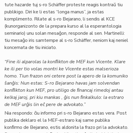
tute hazarde tuj s-ro Schäffer proteste reagis kontraŭ tiu
publikigo. Diri ke li estas “longa manus”, ja estas
komplimento. Rilate al s-ro Bejarano, li sendis al KCE
(kunorganizonto de la prepara kurso al la esperantologia
seminario) unu solan mesaĝon, responde al sen. Martinelli:
tiu mesaĝo iris samtempe al s-ro Schäffer, neniom kaj neniel
koncernata de tiu iniciato.
“Fine ili alparolas la konﬂikton de MEF kun Vicente. Klare
ke ili per tio volas montri ke Vicente estas malserioza
homo. Tiun frazon oni cetere post la apero de la komuniko
ŝanĝis: Nun estas: S-ro Bejarano havas jam solvendan
konﬂikton kun MEF, pro utiligo de ﬁnancaj rimedoj antau
kelkaj jaroj, pri kiu mankas , ĝis nun ﬁnkalkulo: la estraro
de MEF urĝis lin eĉ pere de advokato.”
Nia respondo: ĉiu informo pri s-ro Bejarano estas vera. Post
publika deklaro el la MEF-estraro kaj same publika
konﬁrmo de Bejarano, estis aldonita la frazo pri la advokato.