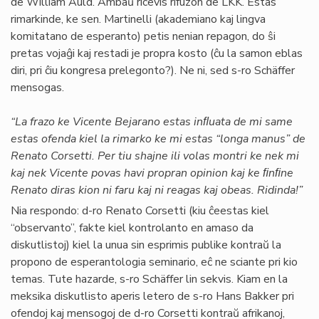
de William Auld. Ambaŭ ricevis rifuzon de LKK. Estas
rimarkinde, ke sen. Martinelli (akademiano kaj lingva
komitatano de esperanto) petis nenian repagon, do ŝi
pretas vojaĝi kaj restadi je propra kosto (ĉu la samon eblas
diri, pri ĉiu kongresa prelegonto?). Ne ni, sed s-ro Schäffer
mensogas.
“La frazo ke Vicente Bejarano estas inﬂuata de mi same
estas ofenda kiel la rimarko ke mi estas “longa manus” de
Renato Corsetti. Per tiu shajne ili volas montri ke nek mi
kaj nek Vicente povas havi propran opinion kaj ke ﬁnﬁne
Renato diras kion ni faru kaj ni reagas kaj obeas. Ridinda!”
Nia respondo: d-ro Renato Corsetti (kiu ĉeestas kiel
“observanto”, fakte kiel kontrolanto en amaso da
diskutlistoj) kiel la unua sin esprimis publike kontraŭ la
propono de esperantologia seminario, eĉ ne sciante pri kio
temas. Tute hazarde, s-ro Schäffer lin sekvis. Kiam en la
meksika diskutlisto aperis letero de s-ro Hans Bakker pri
ofendoj kaj mensogoj de d-ro Corsetti kontraŭ afrikanoj,