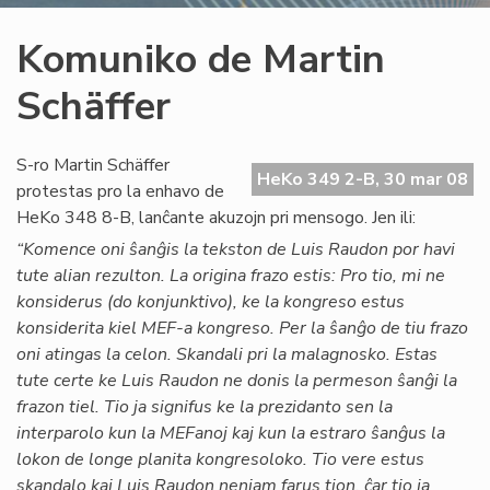
Komuniko de Martin
Schäffer
S-ro Martin Schäffer
HeKo 349 2-B, 30 mar 08
protestas pro la enhavo de
HeKo 348 8-B, lanĉante akuzojn pri mensogo. Jen ili:
“Komence oni ŝanĝis la tekston de Luis Raudon por havi
tute alian rezulton. La origina frazo estis: Pro tio, mi ne
konsiderus (do konjunktivo), ke la kongreso estus
konsiderita kiel MEF-a kongreso. Per la ŝanĝo de tiu frazo
oni atingas la celon. Skandali pri la malagnosko. Estas
tute certe ke Luis Raudon ne donis la permeson ŝanĝi la
frazon tiel. Tio ja signifus ke la prezidanto sen la
interparolo kun la MEFanoj kaj kun la estraro ŝanĝus la
lokon de longe planita kongresoloko. Tio vere estus
skandalo kaj Luis Raudon neniam farus tion, ĉar tio ja