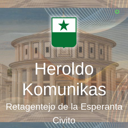
Skip
to
main
content
Heroldo
Komunikas
Retagentejo de la Esperanta
Civito