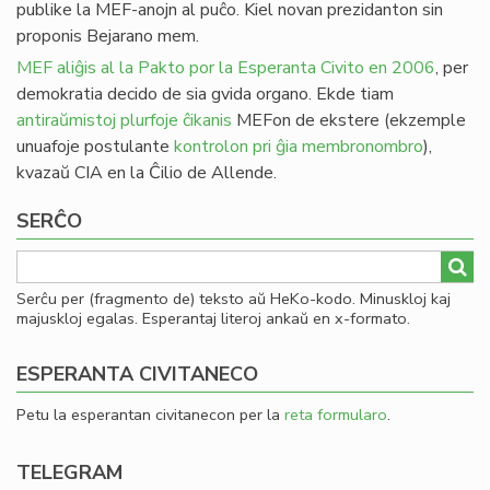
publike la MEF-anojn al puĉo. Kiel novan prezidanton sin
proponis Bejarano mem.
MEF aliĝis al la Pakto por la Esperanta Civito en 2006
, per
demokratia decido de sia gvida organo. Ekde tiam
antiraŭmistoj plurfoje ĉikanis
MEFon de ekstere (ekzemple
unuafoje postulante
kontrolon pri ĝia membronombro
),
kvazaŭ CIA en la Ĉilio de Allende.
SERĈO
Serĉu per (fragmento de) teksto aŭ HeKo-kodo. Minuskloj kaj
majuskloj egalas. Esperantaj literoj ankaŭ en x-formato.
ESPERANTA CIVITANECO
Petu la esperantan civitanecon per la
reta formularo
.
TELEGRAM