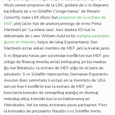
rifuzis neniun proponon de la LKK, gvidata de s-ro Bejarano
kaj inﬂuata de s-ro Schäffer (“longa manus” de Renato
Corsetti); male LKK rifuzis ĉiun
proponon de la estraro de
MEF
, plej laste tiun de unuhora prelego de d-ino Perla
Martinelli pri “La infana raso”, kies duobla KD kun la
deklamado de c-ano William Auld estis
realigita pasintjare
ĝuste en Meksiko
, helpe de lokaj Esperantianoj. Sen.
Martinelli estas ankaŭ membro de MEF, jam la kvaran jaron.
S-ro Bejarano havas jam solvendan konﬂikton kun MEF, pro
utiligo de ﬁnancaj rimedoj antaŭ kelkaj jaroj, pri kiu mankas
ĝis nun ﬁnkalkulo: la estraro de MEF urĝis lin eĉ pere de
advokato. S-ro Schäffer reprezentas Germanan Esperanto-
Asocion (kies sekretario li estas) en la Komitato de UEA.
Jam pli frue li konﬂiktis kun la estraro de MEF, pro
konstanta kunvoko de semajnﬁnaj aranĝoj en diversaj
meksikaj urboj, koincide kun la estrarkunvenoj en
Meksikurbo, tiel ke neniu estrarano povis partopreni. Post
la komuniko de prezidanto Raudón s-ro Schäffer invitis