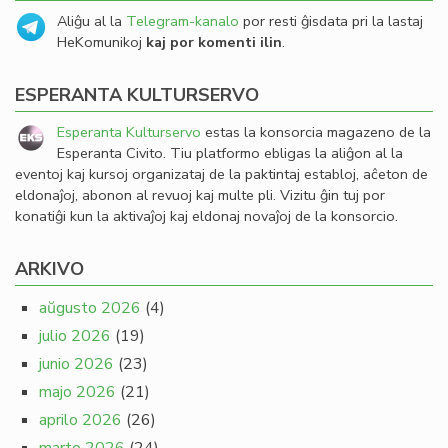
Aliĝu al la
Telegram-kanalo
por resti ĝisdata pri la lastaj
HeKomunikoj
kaj por komenti ilin
.
ESPERANTA KULTURSERVO
Esperanta Kulturservo
estas la konsorcia magazeno de la
Esperanta Civito. Tiu platformo ebligas la aliĝon al la
eventoj kaj kursoj organizataj de la paktintaj establoj, aĉeton de
eldonaĵoj, abonon al revuoj kaj multe pli. Vizitu ĝin tuj por
konatiĝi kun la aktivaĵoj kaj eldonaj novaĵoj de la konsorcio.
ARKIVO
aŭgusto 2026
(4)
julio 2026
(19)
junio 2026
(23)
majo 2026
(21)
aprilo 2026
(26)