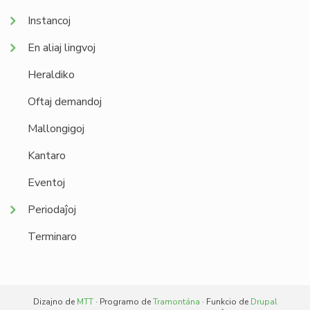
Instancoj
En aliaj lingvoj
Heraldiko
Oftaj demandoj
Mallongigoj
Kantaro
Eventoj
Periodaĵoj
Terminaro
Dizajno de
MTT
· Programo de
Tramontána
· Funkcio de
Drupal