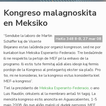
Kongreso malagnoskita
en Meksiko
“Sendube la laboro de Martin
HeKo 348 8-B, 27 mar 08
Schäffer kaj de Vicente
Bejarano estas laŭdinda por organizi kongreson, sed ne por
kunlabori kun Meksika Esperanto-Federacio. Tre bedaŭrinde
ili ne respektis la petojn de MEF pri la enhavo de la
programo. Ili estis tute fermitaj aŭdi alies ideojn kaj fermis
pordojn de la Kongreso al prelegantoj ekster sia plaĉo. Pro
tio, mi ne konsideras, ke la kongreso estus konsiderita kiel
MEF-a kongreso”.
Tiel la prezidanto de
Meksika Esperanto-Federacio,
c-ano
Luis Raudón, cirkuleris al la membraro antaŭ tri tagoj. La
menciita kongreso estis anoncita en Aguascalientes, 1-5
majo 2008: ĝis nun aliĝis malpli ol dudek personoj. MEF