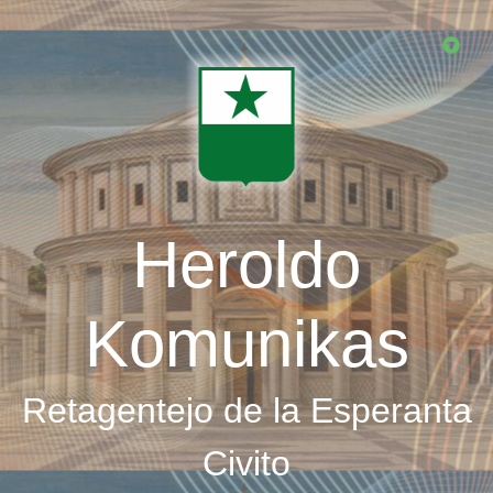
Skip
to
main
content
Heroldo
Komunikas
Retagentejo de la Esperanta
Civito