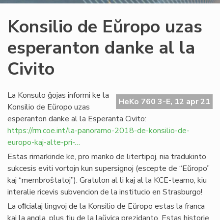
Konsilio de Eŭropo uzas
esperanton danke al la
Civito
La Konsulo ĝojas informi ke la
HeKo 760 3-E, 12 apr 21
Konsilio de Eŭropo uzas
esperanton danke al la Esperanta Civito:
https://rm.coe.int/la-panoramo-2018-de-konsilio-de-
europo-kaj-alte-pri-…
Estas rimarkinde ke, pro manko de litertipoj, nia tradukinto
sukcesis eviti vortojn kun supersignoj (escepte de “Eŭropo”
kaj “membroŝtatoj”). Gratulon al li kaj al la KCE-teamo, kiu
interalie ricevis subvencion de la institucio en Strasburgo!
La oﬁcialaj lingvoj de la Konsilio de Eŭropo estas la franca
kaj la angla, plus tiu de la laŭvica prezidanto. Estas historie