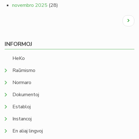
novembro 2025
(28)
Pagination
Next
page
INFORMOJ
HeKo
Raŭmismo
Normaro
Dokumentoj
Establoj
Instancoj
En aliaj lingvoj