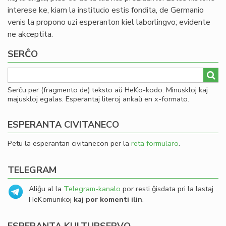
interese ke, kiam la institucio estis fondita, de Germanio
venis la propono uzi esperanton kiel laborlingvo; evidente
ne akceptita.
SERĈO
Serĉu per (fragmento de) teksto aŭ HeKo-kodo. Minuskloj kaj
majuskloj egalas. Esperantaj literoj ankaŭ en x-formato.
ESPERANTA CIVITANECO
Petu la esperantan civitanecon per la
reta formularo
.
TELEGRAM
Aliĝu al la
Telegram-kanalo
por resti ĝisdata pri la lastaj
HeKomunikoj
kaj por komenti ilin
.