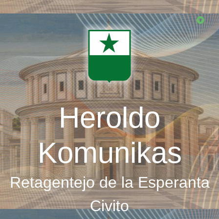
Skip
to
main
content
Heroldo
Komunikas
Retagentejo de la Esperanta
Civito