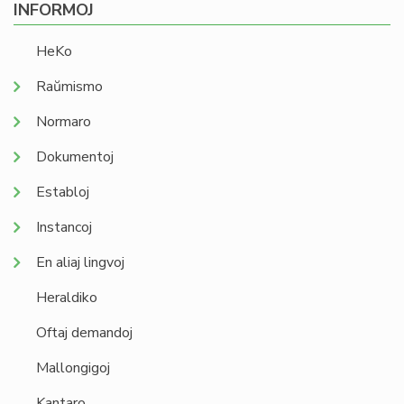
INFORMOJ
HeKo
Raŭmismo
Normaro
Dokumentoj
Establoj
Instancoj
En aliaj lingvoj
Heraldiko
Oftaj demandoj
Mallongigoj
Kantaro