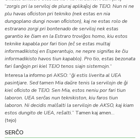
“
zorgis pri la serviloj de pluraj aplikaĵoj de TEJO. Nun ni ne
plu havas oﬁciston pri tekniko (nek estas en nia
dungoplano dungi novan oﬁciston), kaj ne estas rolo de
estrarano zorgi pri bontenado de serviloj nek estas
garantio ke ĉiam en la Estraro troviĝos homo, kiu estos
teknike kapabla por fari tion (eĉ se estas multaj
informadikistoj en Esperantujo, ne nepre signifas ke ĉiu
informadikisto havos tiun kapablo). Pro tio, estas bezonata
fari ŝanĝojn pri kiel TEJO tenos siajn sistemojn.
“
Interesa la informo pri AKSO: “
ĝi estis liverita al UEA
pasintjare. Sed tamen Mia daŭre tenis la servilojn de ĝi
kiel oﬁcisto de TEJO. Sen Mia, estos neniu por fari tiun
laboron. UEA serĉas nun teknikiston, kiu faros tiun
laboron. Ni decidis malŝalti la servilojn de AKSO, kaj kiam
estos dungito de UEA, reŝalti.
” Tamen kaj amen…
(tejo)
SERĈO