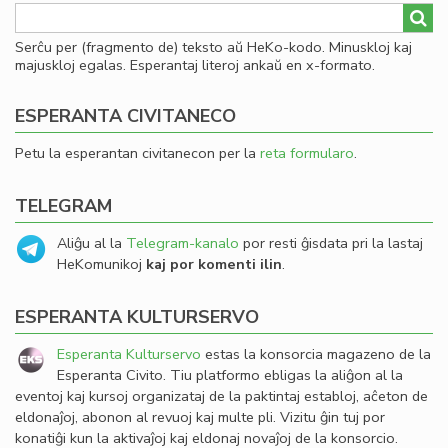
Serĉu per (fragmento de) teksto aŭ HeKo-kodo. Minuskloj kaj
majuskloj egalas. Esperantaj literoj ankaŭ en x-formato.
ESPERANTA CIVITANECO
Petu la esperantan civitanecon per la
reta formularo
.
TELEGRAM
Aliĝu al la
Telegram-kanalo
por resti ĝisdata pri la lastaj
HeKomunikoj
kaj por komenti ilin
.
ESPERANTA KULTURSERVO
Esperanta Kulturservo
estas la konsorcia magazeno de la
Esperanta Civito. Tiu platformo ebligas la aliĝon al la
eventoj kaj kursoj organizataj de la paktintaj establoj, aĉeton de
eldonaĵoj, abonon al revuoj kaj multe pli. Vizitu ĝin tuj por
konatiĝi kun la aktivaĵoj kaj eldonaj novaĵoj de la konsorcio.