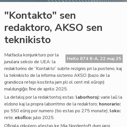
"Kontakto" sen
redaktoro, AKSO sen
teknikisto
Malfacila konjunkturo por la
HeKo 874 8-A, 22 maj 25
junulara sekcio de UEA: la
redaktorino de “Kontakto” subite rezignis pri la posteno, kaj
la teknikisto de la informa sistemo AKSO (bazo de la
grandioza retejo kostinta jam pli ol cent mil eŭrojn)
maldungiĝis ﬁne de aprilo 2025.
La detaloj por la redaktontoj estas:
laborhoroj:
varie laŭ la
eldono kaj la propra laborritmo de la redaktoro;
honorario:
po 550 eŭroj por numero (tio estas po 275 monate);
loko:
rete;
ekoﬁco:
julio 2025.
Oﬁciala cirkulero atestas ke Mia Nordentoft dum jaroj