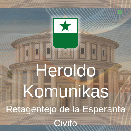
Skip
to
main
content
Heroldo
Komunikas
Retagentejo de la Esperanta
Civito