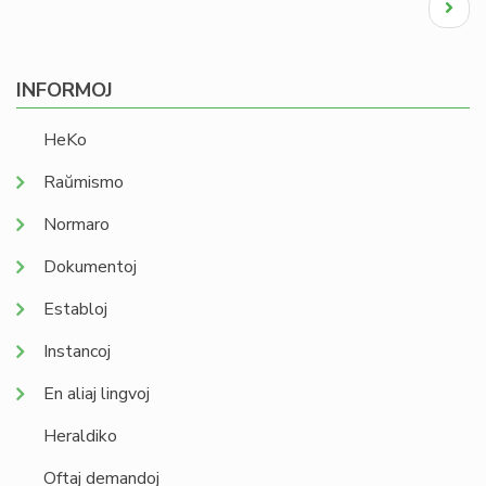
Next
page
INFORMOJ
HeKo
Raŭmismo
Normaro
Dokumentoj
Establoj
Instancoj
En aliaj lingvoj
Heraldiko
Oftaj demandoj