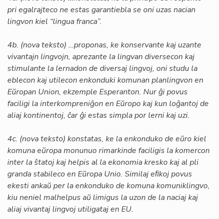
pri egalrajteco ne estas garantiebla se oni uzas nacian
lingvon kiel “lingua franca”.
4b. (nova teksto) …proponas, ke konservante kaj uzante
vivantajn lingvojn, aprezante la lingvan diversecon kaj
stimulante la lernadon de diversaj lingvoj, oni studu la
eblecon kaj utilecon enkonduki komunan planlingvon en
Eŭropan Union, ekzemple Esperanton. Nur ĝi povus
faciligi la interkompreniĝon en Eŭropo kaj kun loĝantoj de
aliaj kontinentoj, ĉar ĝi estas simpla por lerni kaj uzi.
4c. (nova teksto) konstatas, ke la enkonduko de eŭro kiel
komuna eŭropa monunuo rimarkinde faciligis la komercon
inter la ŝtatoj kaj helpis al la ekonomia kresko kaj al pli
granda stabileco en Eŭropa Unio. Similaj eﬁkoj povus
ekesti ankaŭ per la enkonduko de komuna komuniklingvo,
kiu neniel malhelpus aŭ limigus la uzon de la naciaj kaj
aliaj vivantaj lingvoj utiligataj en EU.