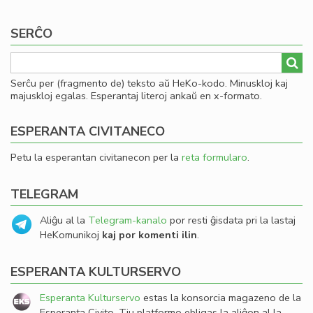
SERĈO
Serĉu per (fragmento de) teksto aŭ HeKo-kodo. Minuskloj kaj
majuskloj egalas. Esperantaj literoj ankaŭ en x-formato.
ESPERANTA CIVITANECO
Petu la esperantan civitanecon per la
reta formularo
.
TELEGRAM
Aliĝu al la
Telegram-kanalo
por resti ĝisdata pri la lastaj
HeKomunikoj
kaj por komenti ilin
.
ESPERANTA KULTURSERVO
Esperanta Kulturservo
estas la konsorcia magazeno de la
Esperanta Civito. Tiu platformo ebligas la aliĝon al la