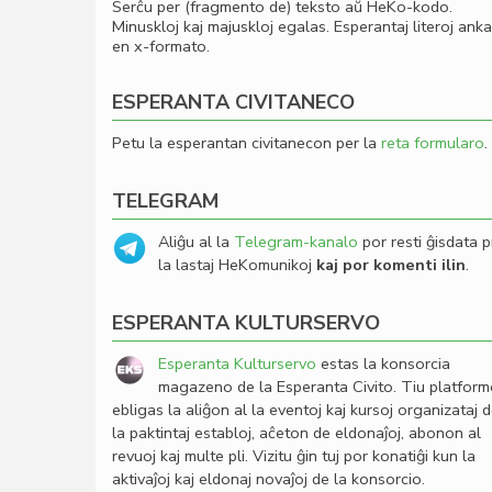
Serĉu per (fragmento de) teksto aŭ HeKo-kodo.
Minuskloj kaj majuskloj egalas. Esperantaj literoj ank
en x-formato.
ESPERANTA CIVITANECO
Petu la esperantan civitanecon per la
reta formularo
.
TELEGRAM
Aliĝu al la
Telegram-kanalo
por resti ĝisdata p
la lastaj HeKomunikoj
kaj por komenti ilin
.
ESPERANTA KULTURSERVO
Esperanta Kulturservo
estas la konsorcia
magazeno de la Esperanta Civito. Tiu platfor
ebligas la aliĝon al la eventoj kaj kursoj organizataj 
la paktintaj establoj, aĉeton de eldonaĵoj, abonon al
revuoj kaj multe pli. Vizitu ĝin tuj por konatiĝi kun la
aktivaĵoj kaj eldonaj novaĵoj de la konsorcio.