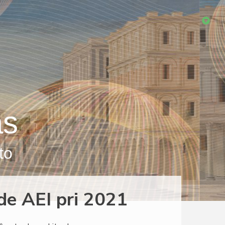
as
to
de AEI pri 2021