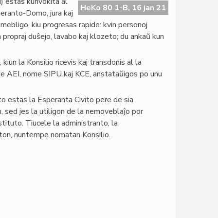
) estas kunvokita al
HeKo 80 1-B, 16 jan 21
eranto-Domo, jura kaj
 mebligo, kiu progresas rapide: kvin personoj
n propraj duŝejo, lavabo kaj klozeto; du ankaŭ kun
iun la Konsilio ricevis kaj transdonis al la
de AEI, nome SIPU kaj KCE, anstataŭigos po unu
 estas la Esperanta Civito pere de sia
sed jes la utiligon de la nemoveblaĵo por
tituto. Tiucele la administranto, la
ton, nuntempe nomatan Konsilio.