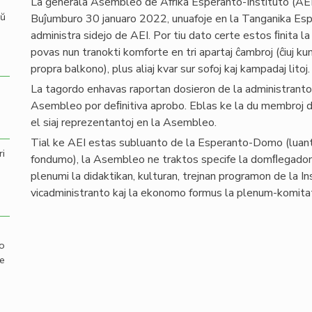
La ĝenerala Asembleo de Afrika Esperanto-Instituto (AEI
aŭ
Buĵumburo 30 januaro 2022, unuafoje en la Tanganika Esp
administra sidejo de AEI. Por tiu dato certe estos ﬁnita la
povas nun tranokti komforte en tri apartaj ĉambroj (ĉiuj ku
propra balkono), plus aliaj kvar sur sofoj kaj kampadaj litoj.
La tagordo enhavas raportan dosieron de la administranto, k
Asembleo por deﬁnitiva aprobo. Eblas ke la du membroj 
el siaj reprezentantoj en la Asembleo.
Tial ke AEI estas subluanto de la Esperanto-Domo (luanto
ri
fondumo), la Asembleo ne traktos specife la domﬂegadon, 
plenumi la didaktikan, kulturan, trejnan programon de la Ins
vicadministranto kaj la ekonomo formus la plenum-komita
mo
de