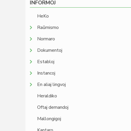
INFORMOJ
HeKo
Raŭmismo
Normaro
Dokumentoj
Establoj
Instancoj
En aliaj lingvoj
Heraldiko
Oftaj demandoj
Mallongigoj
Kantaro