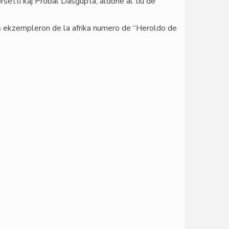
rsetti kaj Probal Dasgupta, aldone al tiu de
is ekzempleron de la afrika numero de “Heroldo de