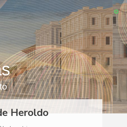
as
to
de Heroldo