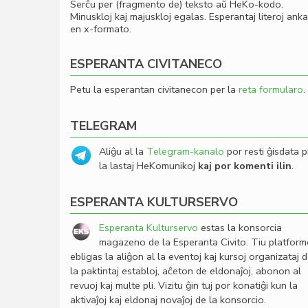
Serĉu per (fragmento de) teksto aŭ HeKo-kodo.
Minuskloj kaj majuskloj egalas. Esperantaj literoj ank
en x-formato.
ESPERANTA CIVITANECO
Petu la esperantan civitanecon per la
reta formularo
.
TELEGRAM
Aliĝu al la
Telegram-kanalo
por resti ĝisdata p
la lastaj HeKomunikoj
kaj por komenti ilin
.
ESPERANTA KULTURSERVO
Esperanta Kulturservo
estas la konsorcia
magazeno de la Esperanta Civito. Tiu platfor
ebligas la aliĝon al la eventoj kaj kursoj organizataj 
la paktintaj establoj, aĉeton de eldonaĵoj, abonon al
revuoj kaj multe pli. Vizitu ĝin tuj por konatiĝi kun la
aktivaĵoj kaj eldonaj novaĵoj de la konsorcio.