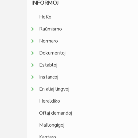
INFORMOJ
HeKo
Raŭmismo
Normaro
Dokumentoj
Establoj
Instancoj
En aliaj lingvoj
Heraldiko
Oftaj demandoj
Mallongigoj
Kantaro