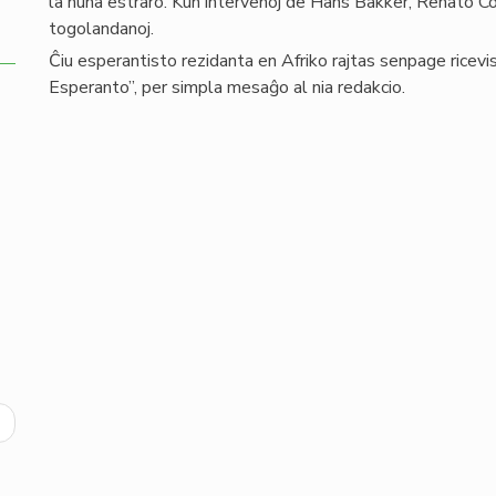
la nuna estraro. Kun intervenoj de Hans Bakker, Renato Co
togolandanoj.
Ĉiu esperantisto rezidanta en Afriko rajtas senpage ricev
Esperanto”, per simpla mesaĝo al nia redakcio.
ext
age