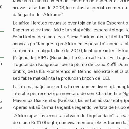
Kune kun la unua numero de “Heroldo de Esperanto” 2009
aŭ
ricevas la lastan de 2008, kiu estas la speciala numero tut
daŭriganto de “Afrikume”.
La afrika Heroldo revuas la eventojn en la tiea Esperanti
Esperantaj civitanoj, fakte la solaj afrikaj esperantologoj
ĉefartikolon de c-ano Jean-Sacha Barikumutima, titolita “Bu
anoncas pri “Kongreso pri Afriko en esperanto”, nome la ple
kontinento, realigota ﬁne de 2010, kunlabore inter LF-ko
(Niĝerio) kaj SIPU (Burundio). La ŝultra artikolo “En Togol
ri
Togolandan Kongreson, per la plumo de c-ano Koﬃ Doumegn
ombroj de la ILEI-konferenco en Benino, anoncita kiel la 
sed fakte malkaŝinta la profundan krizon de ILEI.
La internaj paĝoj prezentas la evoluon en diversaj landoj, ka
interalie per recenzoj pri novelaro de sen. Chamberline Ng
Mayomba Diankembo (Kinŝaso), kiu estos aŭskulteblaj (pe
mo
Aperas ankaŭ ĉarma tanganika legendo, verkita de Filipo 
de
“Afriko rajtas justecon: la kalvario de togolandano”: la kv
de c-ano Koﬃ Gbeglo, dumviva membro, eksestrarano kaj 