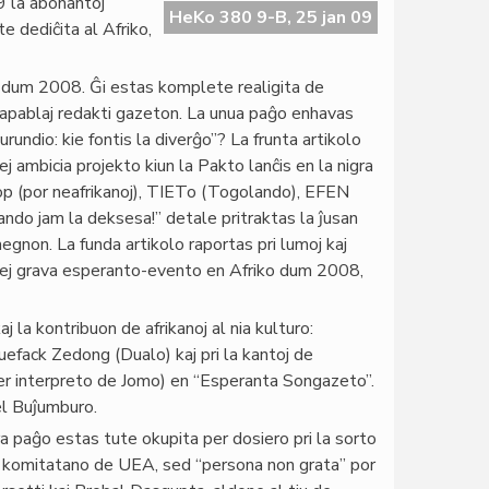
 la abonantoj
HeKo 380 9-B, 25 jan 09
e dediĉita al Afriko,
o dum 2008. Ĝi estas komplete realigita de
, kapablaj redakti gazeton. La unua paĝo enhavas
rundio: kie fontis la diverĝo”? La frunta artikolo
j ambicia projekto kiun la Pakto lanĉis en la nigra
op (por neafrikanoj), TIETo (Togolando), EFEN
ando jam la deksesa!” detale pritraktas la ĵusan
on. La funda artikolo raportas pri lumoj kaj
plej grava esperanto-evento en Afriko dum 2008,
j la kontribuon de afrikanoj al nia kulturo:
uefack Zedong (Dualo) kaj pri la kantoj de
r interpreto de Jomo) en “Esperanta Songazeto”.
el Buĵumburo.
ara paĝo estas tute okupita per dosiero pri la sorto
komitatano de UEA, sed “persona non grata” por