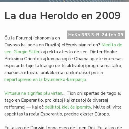
La dua Heroldo en 2009
HeKo 383 3-B, 24 feb 09
Ĉu la Forumoj (ekonomia en
Davoso kaj socia en Brazilo) elĉerpis sian rolon?
Medito de
sen. Giorgio Silfer
kaj rekta atesto de sen. Dieter Rooke.
Proksima Oriento kaj kampanjoj ĉe Obama aparte interesas
esperantistojn: la klarigo de tri aktivuloj (progresema laiko,
anarkieca etnisto, praktikanta romkatoliko) pri sia
nepartopreno en la Izyumenko-kampanjo
.
Virtuala ne signifas plu virtan
… Tion oni spertas de tago al
tago en Esperantio, pro krizoj kaj krizetoj ĉe diversaj
retforumoj — kaj eĉ
deliktoj, kiel ĉe Ipernity
. Multe pli virta
aspektas la reala Esperantio, precipe ekster Eŭropo.
En la jaro de Darwin, longa eseo de Leen Deij. En la jaro de