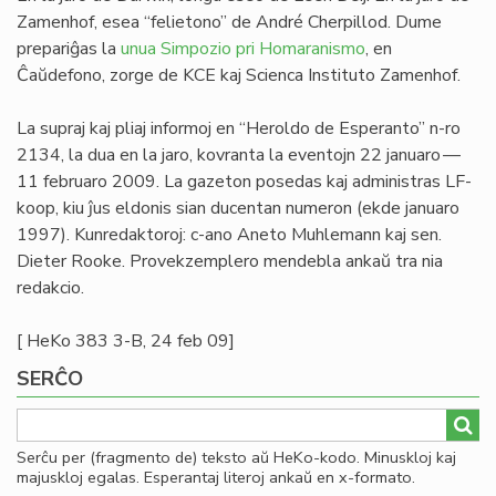
Zamenhof, esea “felietono” de André Cherpillod. Dume
prepariĝas la
unua Simpozio pri Homaranismo
, en
Ĉaŭdefono, zorge de KCE kaj Scienca Instituto Zamenhof.
La supraj kaj pliaj informoj en “Heroldo de Esperanto” n-ro
2134, la dua en la jaro, kovranta la eventojn 22 januaro —
11 februaro 2009. La gazeton posedas kaj administras LF-
koop, kiu ĵus eldonis sian ducentan numeron (ekde januaro
1997). Kunredaktoroj: c-ano Aneto Muhlemann kaj sen.
Dieter Rooke. Provekzemplero mendebla ankaŭ tra nia
redakcio.
[ HeKo 383 3-B, 24 feb 09]
SERĈO
Serĉu per (fragmento de) teksto aŭ HeKo-kodo. Minuskloj kaj
majuskloj egalas. Esperantaj literoj ankaŭ en x-formato.