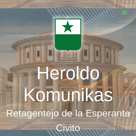
Skip
to
main
content
Heroldo
Komunikas
Retagentejo de la Esperanta
Civito