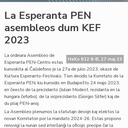
La Esperanta PEN
asembleos dum KEF
2023
La ordinara Asembleo de
HeKo 812 8-B, 27 maj 23
Esperanta PEN-Centro estas
kunvokita al Ĉaŭdefono je la 27a de julio 2023, okaze de
Kultura Esperanto-Festivalo. Tion decidis la Komitato de la
Esperanta PEN, kiu kunsidis en Budapeŝto 24 majo 2023,
en ĉeesto de la prezidanto (Julian Modest, rezidanta en la
hungara ĉefurbo), de la vicprezidanto (Giorgio Silfer) kaj de
du pliaj PEN-anoj.
La Asembleo plenumos la statutajn devojn kaj elektos la
novan Komitaton por la mandato 2024-26. Estas propono
renovigi la nunan sed interŝanĝi la oﬁcojn, precipe ĉar la