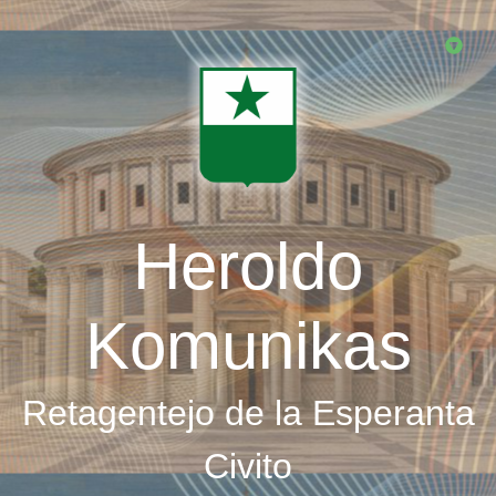
Skip
to
main
content
Heroldo
Komunikas
Retagentejo de la Esperanta
Civito