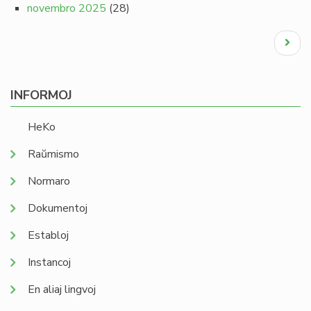
novembro 2025
(28)
Pagination
Next
page
INFORMOJ
HeKo
Raŭmismo
Normaro
Dokumentoj
Establoj
Instancoj
En aliaj lingvoj