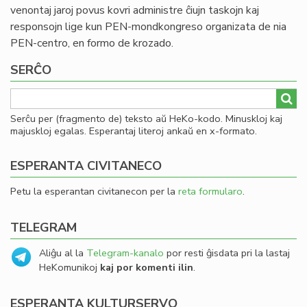
venontaj jaroj povus kovri administre ĉiujn taskojn kaj
responsojn lige kun PEN-mondkongreso organizata de nia
PEN-centro, en formo de krozado.
SERĈO
Serĉu per (fragmento de) teksto aŭ HeKo-kodo. Minuskloj kaj
majuskloj egalas. Esperantaj literoj ankaŭ en x-formato.
ESPERANTA CIVITANECO
Petu la esperantan civitanecon per la
reta formularo
.
TELEGRAM
Aliĝu al la
Telegram-kanalo
por resti ĝisdata pri la lastaj
HeKomunikoj
kaj por komenti ilin
.
ESPERANTA KULTURSERVO