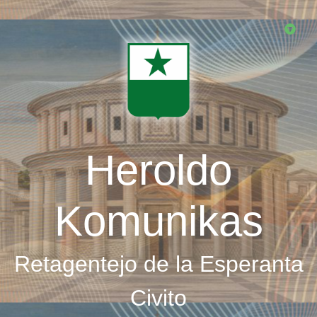
Skip
to
main
content
Heroldo
Komunikas
Retagentejo de la Esperanta
Civito