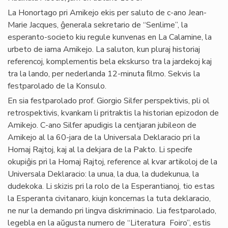
La Honortago pri Amikejo ekis per saluto de c-ano Jean-
Marie Jacques, ĝenerala sekretario de “Senlime”, la
esperanto-societo kiu regule kunvenas en La Calamine, la
urbeto de iama Amikejo. La saluton, kun pluraj historiaj
referencoj, komplementis bela ekskurso tra la jardekoj kaj
tra la lando, per nederlanda 12-minuta ﬁlmo. Sekvis la
festparolado de la Konsulo.
En sia festparolado prof. Giorgio Silfer perspektivis, pli ol
retrospektivis, kvankam li pritraktis la historian epizodon de
Amikejo. C-ano Silfer apudigis la centjaran jubileon de
Amikejo al la 60-jara de la Universala Deklaracio pri la
Homaj Rajtoj, kaj al la dekjara de la Pakto. Li specife
okupiĝis pri la Homaj Rajtoj, reference al kvar artikoloj de la
Universala Deklaracio: la unua, la dua, la dudekunua, la
dudekoka. Li skizis pri la rolo de la Esperantianoj, tio estas
la Esperanta civitanaro, kiujn koncernas la tuta deklaracio,
ne nur la demando pri lingva diskriminacio. Lia festparolado,
legebla en la aŭgusta numero de “Literatura Foiro”, estis