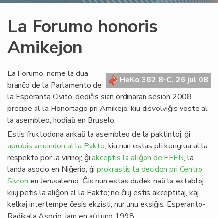
La Forumo honoris
Amikejon
La Forumo, nome la dua
HeKo 362 8-C, 26 jul 08
branĉo de la Parlamento de
la Esperanta Civito, dediĉis sian ordinaran sesion 2008
precipe al la Honortago pri Amikejo, kiu disvolviĝis voste al
la asembleo, hodiaŭ en Bruselo.
Estis fruktodona ankaŭ la asembleo de la paktintoj: ĝi
aprobis amendon al la Pakto,
kiu nun estas pli kongrua al la
respekto por la virinoj; ĝi
akceptis la aliĝon de EFEN
, la
landa asocio en Niĝerio; ĝi
prokrastis la decidon pri Centro
Sivron
en Jerusalemo. Ĝis nun estas dudek naŭ la establoj
kiuj petis la aliĝon al la Pakto; ne ĉiuj estis akceptitaj, kaj
kelkaj intertempe ĉesis ekzisti; nur unu eksiĝis: Esperanto-
Radikala Asocio, jam en aŭtuno 1998.