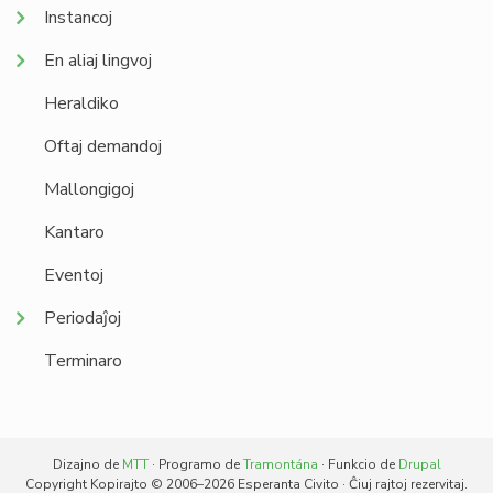
Instancoj
En aliaj lingvoj
Heraldiko
Oftaj demandoj
Mallongigoj
Kantaro
Eventoj
Periodaĵoj
Terminaro
Dizajno de
MTT
· Programo de
Tramontána
· Funkcio de
Drupal
Copyright Kopirajto © 2006–2026 Esperanta Civito · Ĉiuj rajtoj rezervitaj.