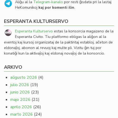
Aliĝu al la
Telegram-kanalo
por resti ĝisdata pri la lastaj
HeKomunikoj
kaj por komenti ilin
.
ESPERANTA KULTURSERVO
Esperanta Kulturservo
estas la konsorcia magazeno de la
Esperanta Civito. Tiu platformo ebligas la aliĝon al la
eventoj kaj kursoj organizataj de la paktintaj establoj, aĉeton de
eldonaĵoj, abonon al revuoj kaj multe pli. Vizitu ĝin tuj por
konatiĝi kun la aktivaĵoj kaj eldonaj novaĵoj de la konsorcio.
ARKIVO
aŭgusto 2026
(4)
julio 2026
(19)
junio 2026
(23)
majo 2026
(21)
aprilo 2026
(26)
marto 2026
(24)