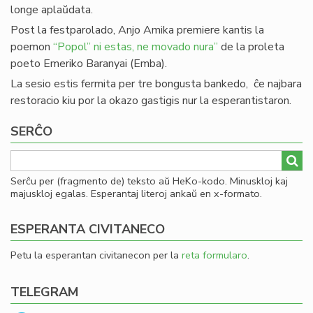
longe aplaŭdata.
Post la festparolado, Anjo Amika premiere kantis la
poemon
“Popol” ni estas, ne movado nura”
de la proleta
poeto Emeriko Baranyai (Emba).
La sesio estis fermita per tre bongusta bankedo, ĉe najbara
restoracio kiu por la okazo gastigis nur la esperantistaron.
SERĈO
Serĉu per (fragmento de) teksto aŭ HeKo-kodo. Minuskloj kaj
majuskloj egalas. Esperantaj literoj ankaŭ en x-formato.
ESPERANTA CIVITANECO
Petu la esperantan civitanecon per la
reta formularo
.
TELEGRAM