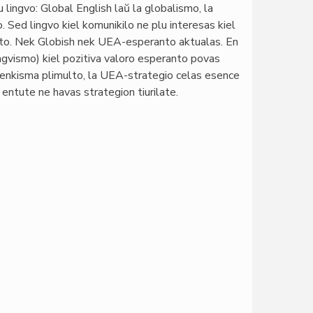
u lingvo: Global English laŭ la globalismo, la
. Sed lingvo kiel komunikilo ne plu interesas kiel
atento. Nek Globish nek UEA-esperanto aktualas. En
lingvismo) kiel pozitiva valoro esperanto povas
ﬁnvenkisma plimulto, la UEA-strategio celas esence
 entute ne havas strategion tiurilate.