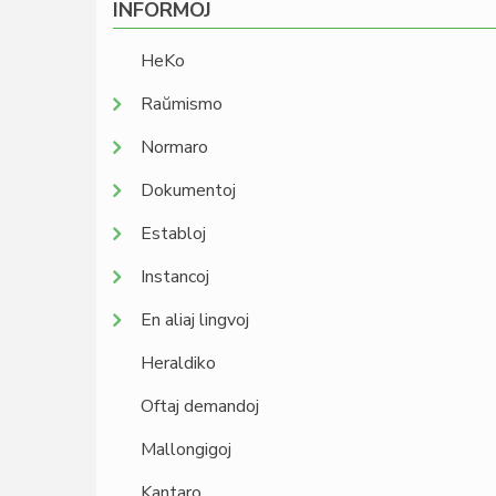
INFORMOJ
HeKo
Raŭmismo
Normaro
Dokumentoj
Establoj
Instancoj
En aliaj lingvoj
Heraldiko
Oftaj demandoj
Mallongigoj
Kantaro