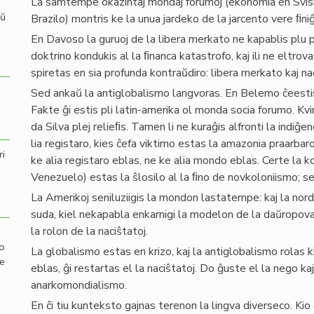
La samtempe okazintaj mondaj forumoj (ekonomia en Svisl
aŭ
Brazilo) montris ke la unua jardeko de la jarcento vere ﬁniĝ
En Davoso la guruoj de la libera merkato ne kapablis plu p
doktrino kondukis al la ﬁnanca katastrofo, kaj ili ne eltro
spiretas en sia profunda kontraŭdiro: libera merkato kaj na
Sed ankaŭ la antiglobalismo langvoras. En Belemo ĉeestis
Fakte ĝi estis pli latin-amerika ol monda socia forumo. Kvi
da Silva plej relieﬁs. Tamen li ne kuraĝis alfronti la indiĝe
lia registaro, kies ĉefa viktimo estas la amazonia praarba
ri
ke alia registaro eblas, ne ke alia mondo eblas. Certe la 
Venezuelo) estas la ŝlosilo al la ﬁno de novkoloniismo; s
La Amerikoj seniluziigis la mondon lastatempe: kaj la norda
suda, kiel nekapabla enkarnigi la modelon de la daŭropova 
la rolon de la naciŝtatoj.
mo
La globalismo estas en krizo, kaj la antiglobalismo rolas 
de
eblas, ĝi restartas el la naciŝtatoj. Do ĝuste el la nego kaj
anarkomondialismo.
En ĉi tiu kunteksto gajnas terenon la lingva diverseco. Ki