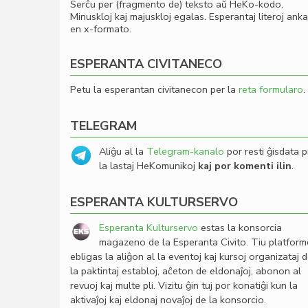
Serĉu per (fragmento de) teksto aŭ HeKo-kodo.
Minuskloj kaj majuskloj egalas. Esperantaj literoj ank
en x-formato.
ESPERANTA CIVITANECO
Petu la esperantan civitanecon per la
reta formularo
.
TELEGRAM
Aliĝu al la
Telegram-kanalo
por resti ĝisdata p
la lastaj HeKomunikoj
kaj por komenti ilin
.
ESPERANTA KULTURSERVO
Esperanta Kulturservo
estas la konsorcia
magazeno de la Esperanta Civito. Tiu platfor
ebligas la aliĝon al la eventoj kaj kursoj organizataj 
la paktintaj establoj, aĉeton de eldonaĵoj, abonon al
revuoj kaj multe pli. Vizitu ĝin tuj por konatiĝi kun la
aktivaĵoj kaj eldonaj novaĵoj de la konsorcio.