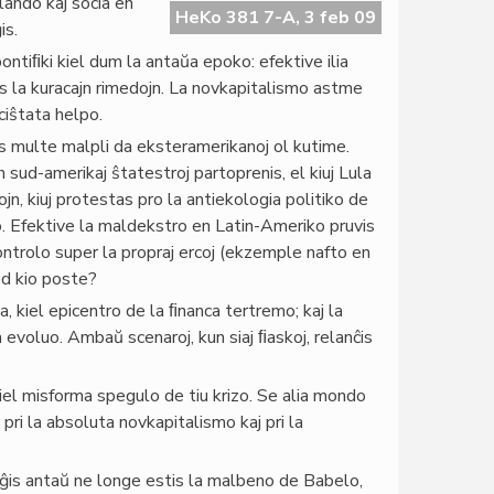
ando kaj socia en
HeKo 381 7-A, 3 feb 09
is.
ontiﬁki kiel dum la antaŭa epoko: efektive ilia
vas la kuracajn rimedojn. La novkapitalismo astme
ciŝtata helpo.
 multe malpli da eksteramerikanoj ol kutime.
n sud-amerikaj ŝtatestroj partoprenis, el kiuj Lula
nojn, kiuj protestas pro la antiekologia politiko de
ro. Efektive la maldekstro en Latin-Ameriko pruvis
kontrolo super la propraj ercoj (ekzemple nafto en
ed kio poste?
, kiel epicentro de la ﬁnanca tertremo; kaj la
evoluo. Ambaŭ scenaroj, kun siaj ﬁaskoj, relanĉis
kiel misforma spegulo de tiu krizo. Se alia mondo
 pri la absoluta novkapitalismo kaj pri la
o ĝis antaŭ ne longe estis la malbeno de Babelo,