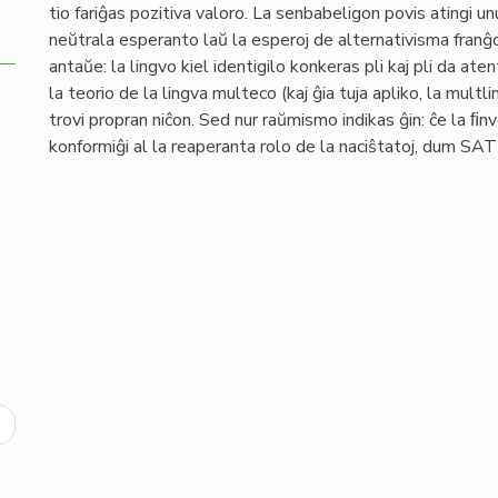
tio fariĝas pozitiva valoro. La senbabeligon povis atingi un
neŭtrala esperanto laŭ la esperoj de alternativisma franĝo
antaŭe: la lingvo kiel identigilo konkeras pli kaj pli da 
la teorio de la lingva multeco (kaj ĝia tuja apliko, la mult
trovi propran niĉon. Sed nur raŭmismo indikas ĝin: ĉe la 
konformiĝi al la reaperanta rolo de la naciŝtatoj, dum SAT
ext
age