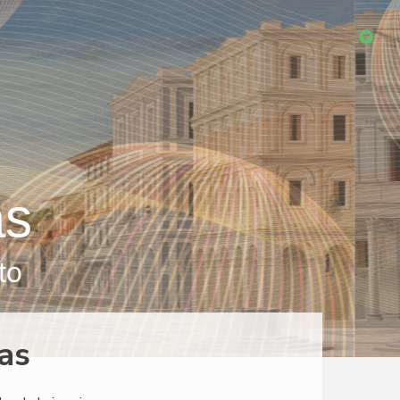
as
to
ras