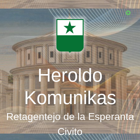
Skip
to
main
content
Heroldo
Komunikas
Retagentejo de la Esperanta
Civito