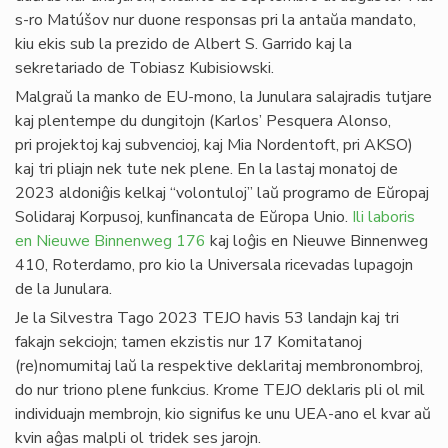
s-ro Matúšov nur duone responsas pri la antaŭa mandato,
kiu ekis sub la prezido de Albert S. Garrido kaj la
sekretariado de Tobiasz Kubisiowski.
Malgraŭ la manko de EU-mono, la Junulara salajradis tutjare
kaj plentempe du dungitojn (Karlos’ Pesquera Alonso,
pri projektoj kaj subvencioj, kaj Mia Nordentoft, pri AKSO)
kaj tri pliajn nek tute nek plene. En la lastaj monatoj de
2023 aldoniĝis kelkaj “volontuloj” laŭ programo de Eŭropaj
Solidaraj Korpusoj, kunﬁnancata de Eŭropa Unio.
Ili laboris
en Nieuwe Binnenweg 176
kaj loĝis en Nieuwe Binnenweg
410, Roterdamo, pro kio la Universala ricevadas lupagojn
de la Junulara.
Je la Silvestra Tago 2023 TEJO havis 53 landajn kaj tri
fakajn sekciojn; tamen ekzistis nur 17 Komitatanoj
(re)nomumitaj laŭ la respektive deklaritaj membronombroj,
do nur triono plene funkcius. Krome TEJO deklaris pli ol mil
individuajn membrojn, kio signifus ke unu UEA-ano el kvar aŭ
kvin aĝas malpli ol tridek ses jarojn.