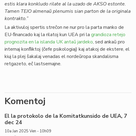
estis klara konkludo rilate al la uzado de AKSO estonte.
Tamen TEJO almenaŭ plenumis sian parton de la originala
kontrakto.”
La aktivuloj spertis streĉon ne nur pro la parta manko de
EU-ﬁnancado kaj la rilatoj kun UEA pri la
grandioza retejo
prognozita en la islanda UK antaŭ jardeko
, sed ankaŭ pro
internaj konﬂiktoj (ĉefe psikologiaj) kaj atakoj de ekstere, el
kiuj la plej ŝakalaj venadas el nordeŭropa skandalisma
retgazeto, eĉ lastsemajne.
Komentoj
El la protokolo de la Komitatkunsido de UEA, 7
dec 24
10a Jan 2025 Ven - 10h09