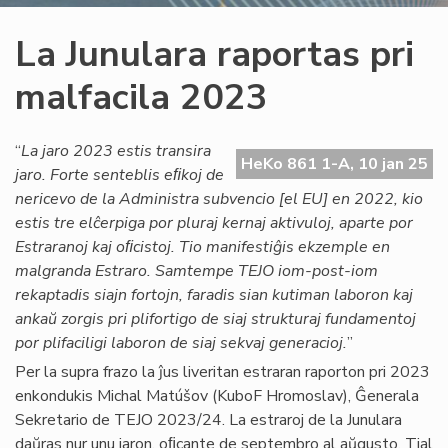
La Junulara raportas pri
malfacila 2023
“
La jaro 2023 estis transira
HeKo 861 1-A, 10 jan 25
jaro. Forte senteblis eﬁkoj de
nericevo de la Administra subvencio [el EU] en 2022, kio
estis tre elĉerpiga por pluraj kernaj aktivuloj, aparte por
Estraranoj kaj oﬁcistoj. Tio manifestiĝis ekzemple en
malgranda Estraro. Samtempe TEJO iom-post-iom
rekaptadis siajn fortojn, faradis sian kutiman laboron kaj
ankaŭ zorgis pri plifortigo de siaj strukturaj fundamentoj
por plifaciligi laboron de siaj sekvaj generacioj.
”
Per la supra frazo la ĵus liveritan estraran raporton pri 2023
enkondukis Michal Matúšov (KuboF Hromoslav), Ĝenerala
Sekretario de TEJO 2023/24. La estraroj de la Junulara
daŭras nur unu jaron, oﬁcante de septembro al aŭgusto. Tial