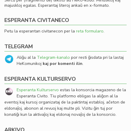
Serĉu per (fragmento de) teksto aŭ HeKo-kodo. Minuskloj kaj
majuskloj egalas. Esperantaj literoj ankaŭ en x-formato.
ESPERANTA CIVITANECO
Petu la esperantan civitanecon per la
reta formularo
.
TELEGRAM
Aliĝu al la
Telegram-kanalo
por resti ĝisdata pri la lastaj
HeKomunikoj
kaj por komenti ilin
.
ESPERANTA KULTURSERVO
Esperanta Kulturservo
estas la konsorcia magazeno de la
Esperanta Civito. Tiu platformo ebligas la aliĝon al la
eventoj kaj kursoj organizataj de la paktintaj establoj, aĉeton de
eldonaĵoj, abonon al revuoj kaj multe pli. Vizitu ĝin tuj por
konatiĝi kun la aktivaĵoj kaj eldonaj novaĵoj de la konsorcio.
ARKIVO