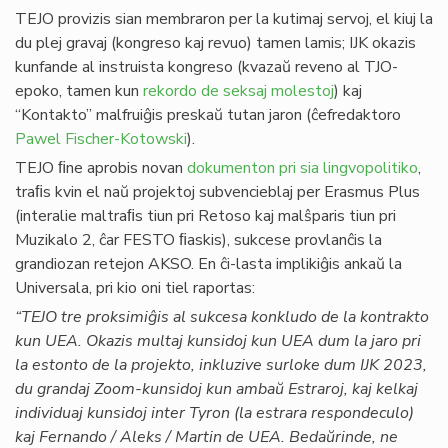
TEJO provizis sian membraron per la kutimaj servoj, el kiuj la
du plej gravaj (kongreso kaj revuo) tamen lamis; IJK okazis
kunfande al instruista kongreso (kvazaŭ reveno al TJO-
epoko, tamen kun
rekordo de seksaj molestoj
) kaj
“Kontakto” malfruiĝis preskaŭ tutan jaron (ĉefredaktoro
Pawel Fischer-Kotowski
).
TEJO ﬁne aprobis novan
dokumenton pri sia lingvopolitiko
,
traﬁs kvin el naŭ projektoj subvencieblaj per Erasmus Plus
(interalie maltraﬁs tiun pri Retoso kaj malŝparis tiun pri
Muzikalo 2, ĉar FESTO ﬁaskis), sukcese provlanĉis la
grandiozan retejon AKSO. En ĉi-lasta implikiĝis ankaŭ la
Universala, pri kio oni tiel raportas:
“TEJO tre proksimiĝis al sukcesa konkludo de la kontrakto
kun UEA. Okazis multaj kunsidoj kun UEA dum la jaro pri
la estonto de la projekto, inkluzive surloke dum IJK 2023,
du grandaj Zoom-kunsidoj kun ambaŭ Estraroj, kaj kelkaj
individuaj kunsidoj inter Tyron (la estrara respondeculo)
kaj Fernando / Aleks / Martin de UEA. Bedaŭrinde, ne