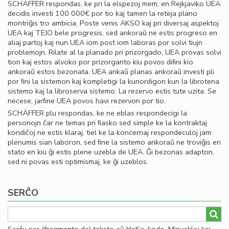
SCHÄFFER respondas, ke pri la elspezoj mem, en Rejkjaviko UEA
decidis investi 100 000€ por tio kaj tamen la reteja plano
montriĝis tro ambicia. Poste venis AKSO kaj pri diversaj aspektoj
UEA kaj TEJO bele progresis, sed ankoraŭ ne estis progreso en
aliaj partoj kaj nun UEA iom post iom laboras por solvi tiujn
problemojn. Rilate al la planado pri prizorgado, UEA provas solvi
tion kaj estos alvoko por prizorganto kiu povos diﬁni kio
ankoraŭ estos bezonata. UEA ankaŭ planas ankoraŭ investi pli
por ﬁni la sistemon kaj kompletigi la kunordigon kun la librotena
sistemo kaj la libroserva sistemo. La rezervo estis tute uzita. Se
necese, jarﬁne UEA povos havi rezervon por tio.
SCHÄFFER plu respondas, ke ne eblas respondecigi la
personojn ĉar ne temas pri ﬁasko sed simple ke la kontraktaj
kondiĉoj ne estis klaraj, tiel ke la koncernaj respondeculoj jam
plenumis sian laboron, sed ﬁne la sistemo ankoraŭ ne troviĝis en
stato en kiu ĝi estis plene uzebla de UEA. Ĝi bezonas adapton,
sed ni povas esti optimismaj, ke ĝi uzeblos.
SERĈO