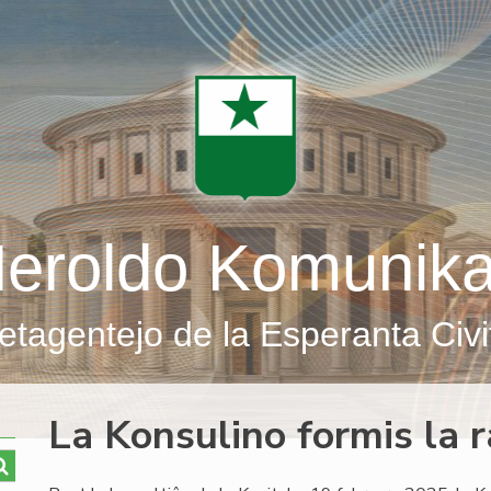
eroldo Komunik
etagentejo de la Esperanta Civi
La Konsulino formis la r