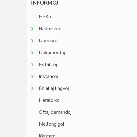
INFORMOJ
HeKo
Raŭmismo
Normaro
Dokumentoj
Establoj
Instancoj
En aliaj lingvoj
Heraldiko
Oftaj demandoj
Mallongigoj
Kantaro