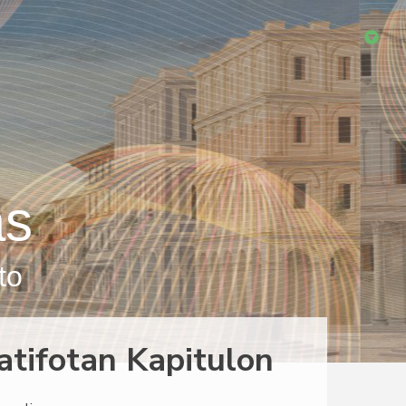
as
to
atifotan Kapitulon