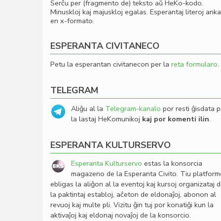
Serĉu per (fragmento de) teksto aŭ HeKo-kodo.
Minuskloj kaj majuskloj egalas. Esperantaj literoj ank
en x-formato.
ESPERANTA CIVITANECO
Petu la esperantan civitanecon per la
reta formularo
.
TELEGRAM
Aliĝu al la
Telegram-kanalo
por resti ĝisdata p
la lastaj HeKomunikoj
kaj por komenti ilin
.
ESPERANTA KULTURSERVO
Esperanta Kulturservo
estas la konsorcia
magazeno de la Esperanta Civito. Tiu platfor
ebligas la aliĝon al la eventoj kaj kursoj organizataj 
la paktintaj establoj, aĉeton de eldonaĵoj, abonon al
revuoj kaj multe pli. Vizitu ĝin tuj por konatiĝi kun la
aktivaĵoj kaj eldonaj novaĵoj de la konsorcio.