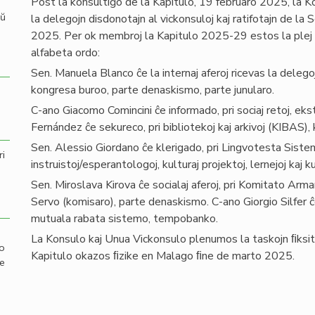
Post la konsultiĝo de la Kapitulo, 19 februaro 2025, la K
aŭ
la delegojn disdonotajn al vickonsuloj kaj ratifotajn de la
2025. Per ok membroj la Kapitulo 2025-29 estos la plej va
alfabeta ordo:
Sen. Manuela Blanco ĉe la internaj aferoj ricevas la delego
kongresa buroo, parte denaskismo, parte junularo.
C-ano Giacomo Comincini ĉe informado, pri sociaj retoj, eks
Fernández ĉe sekureco, pri bibliotekoj kaj arkivoj (KIBAS), 
Sen. Alessio Giordano ĉe klerigado, pri Lingvotesta Sist
ri
instruistoj/esperantologoj, kulturaj projektoj, lernejoj kaj ku
Sen. Miroslava Kirova ĉe socialaj aferoj, pri Komitato Arma
Servo (komisaro), parte denaskismo. C-ano Giorgio Silfer ĉe 
mutuala rabata sistemo, tempobanko.
La Konsulo kaj Unua Vickonsulo plenumos la taskojn ﬁksita
mo
Kapitulo okazos ﬁzike en Malago ﬁne de marto 2025.
de