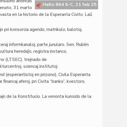
onsulino anoncas
HeKo 864 6-C, 21 feb 25
 Senato, 31 marto
sta en la historio de la Esperanta Civito. Laŭ
jn pri konsorcia agendo, matrikulo, balotoj,
teraj informkanaloj, parte junularo. Sen. Rubèn
kultura heredaĵo, registra instanco.
emo (LTSEC), trejnado de
lturcentroj, sciencaj institutoj.
nd (esperantistoj en prizono), Civila Esperanta
ﬁnancaj aferoj, pri Civita “banko”, kvestoro,
jn de la Konstitucio. La venonta kunsido de la