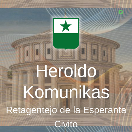
Skip
to
main
content
Heroldo
Komunikas
Retagentejo de la Esperanta
Civito