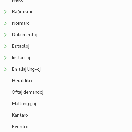
HeKo
Raŭmismo
Normaro
Dokumentoj
Establoj
Instancoj
En aliaj lingvoj
Heraldiko
Oftaj demandoj
Mallongigoj
Kantaro
Eventoj