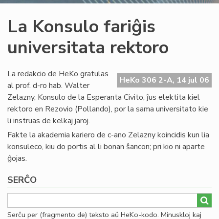
La Konsulo fariĝis
universitata rektoro
La redakcio de HeKo gratulas
HeKo 306 2-A, 14 jul 06
al prof. d-ro hab. Walter
Zelazny, Konsulo de la Esperanta Civito, ĵus elektita kiel
rektoro en Rezovio (Pollando), por la sama universitato kie
li instruas de kelkaj jaroj.
Fakte la akademia kariero de c-ano Zelazny koincidis kun lia
konsuleco, kiu do portis al li bonan ŝancon; pri kio ni aparte
ĝojas.
SERĈO
Serĉu per (fragmento de) teksto aŭ HeKo-kodo. Minuskloj kaj