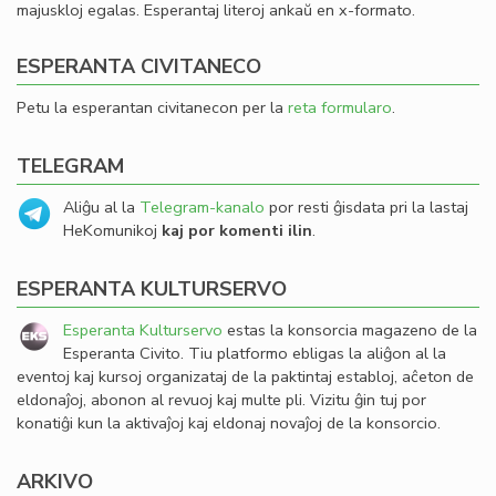
majuskloj egalas. Esperantaj literoj ankaŭ en x-formato.
ESPERANTA CIVITANECO
Petu la esperantan civitanecon per la
reta formularo
.
TELEGRAM
Aliĝu al la
Telegram-kanalo
por resti ĝisdata pri la lastaj
HeKomunikoj
kaj por komenti ilin
.
ESPERANTA KULTURSERVO
Esperanta Kulturservo
estas la konsorcia magazeno de la
Esperanta Civito. Tiu platformo ebligas la aliĝon al la
eventoj kaj kursoj organizataj de la paktintaj establoj, aĉeton de
eldonaĵoj, abonon al revuoj kaj multe pli. Vizitu ĝin tuj por
konatiĝi kun la aktivaĵoj kaj eldonaj novaĵoj de la konsorcio.
ARKIVO