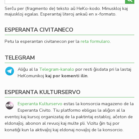
Serĉu per (fragmento de) teksto aŭ HeKo-kodo. Minuskloj kaj
majuskloj egalas. Esperantaj literoj ankaŭ en x-formato.
ESPERANTA CIVITANECO
Petu la esperantan civitanecon per la
reta formularo
.
TELEGRAM
Aliĝu al la
Telegram-kanalo
por resti ĝisdata pri la lastaj
HeKomunikoj
kaj por komenti ilin
.
ESPERANTA KULTURSERVO
Esperanta Kulturservo
estas la konsorcia magazeno de la
Esperanta Civito. Tiu platformo ebligas la aliĝon al la
eventoj kaj kursoj organizataj de la paktintaj establoj, aĉeton de
eldonaĵoj, abonon al revuoj kaj multe pli. Vizitu ĝin tuj por
konatiĝi kun la aktivaĵoj kaj eldonaj novaĵoj de la konsorcio.