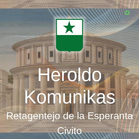
Skip
to
main
content
Heroldo
Komunikas
Retagentejo de la Esperanta
Civito