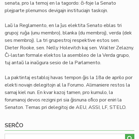
senata, pro la temoj en la tagordo: ĉi-foje la Senato
plejparte plenumos devigajn instituciajn taskojn.
Laŭ la Reglamento, en la ĵus elektita Senato eblas tri
grupoj: ruĝa (unu membro), blanka (du membroj), verda (dek
ses membroj). La tri grupestroj respektive estos sen.
Dieter Rooke, sen. Nelly Holevitch kaj sen. Walter Zelazny.
Ĉi-lastan formale elektos la asembleo de la Verda grupo,
tuj antaŭ la inaŭgura sesio de la Parlamento.
La paktintaj establoj havas tempon ĝis la 18a de aprilo por
elekti novajn delegitojn al la Forumo. Alimaniere restos la
samaj kiel nun. En kvar kazoj tamen, pro kumulo, la
forumanoj devos rezigni pri sia ĝisnuna oﬁco por eniri la
Senaton. Temas pri delegitoj de AEU, ASSI, LF, STELO.
SERĈO