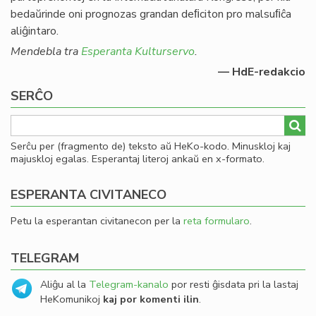
bedaŭrinde oni prognozas grandan deﬁciton pro malsuﬁĉa
aliĝintaro.
Mendebla tra
Esperanta Kulturservo
.
— HdE-redakcio
SERĈO
Serĉu per (fragmento de) teksto aŭ HeKo-kodo. Minuskloj kaj
majuskloj egalas. Esperantaj literoj ankaŭ en x-formato.
ESPERANTA CIVITANECO
Petu la esperantan civitanecon per la
reta formularo
.
TELEGRAM
Aliĝu al la
Telegram-kanalo
por resti ĝisdata pri la lastaj
HeKomunikoj
kaj por komenti ilin
.