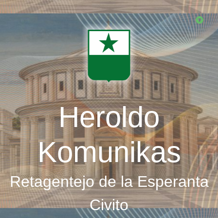
Skip
to
main
content
Heroldo
Komunikas
Retagentejo de la Esperanta
Civito