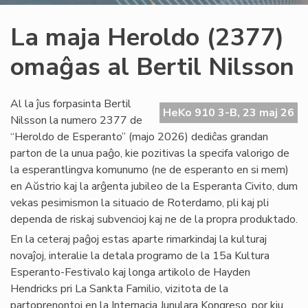
La maja Heroldo (2377)
omaĝas al Bertil Nilsson
Al la ĵus forpasinta Bertil
HeKo 910 3-B, 23 maj 26
Nilsson la numero 2377 de
“Heroldo de Esperanto” (majo 2026) dediĉas grandan
parton de la unua paĝo, kie pozitivas la specifa valorigo de
la esperantlingva komunumo (ne de esperanto en si mem)
en Aŭstrio kaj la arĝenta jubileo de la Esperanta Civito, dum
vekas pesimismon la situacio de Roterdamo, pli kaj pli
dependa de riskaj subvencioj kaj ne de la propra produktado.
En la ceteraj paĝoj estas aparte rimarkindaj la kulturaj
novaĵoj, interalie la detala programo de la 15a Kultura
Esperanto-Festivalo kaj longa artikolo de Hayden
Hendricks pri La Sankta Familio, vizitota de la
partoprenontoj en la Internacia Junulara Kongreso, por kiu