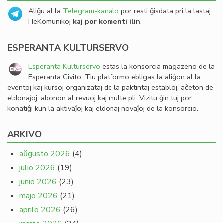
Aliĝu al la
Telegram-kanalo
por resti ĝisdata pri la lastaj
HeKomunikoj
kaj por komenti ilin
.
ESPERANTA KULTURSERVO
Esperanta Kulturservo
estas la konsorcia magazeno de la
Esperanta Civito. Tiu platformo ebligas la aliĝon al la
eventoj kaj kursoj organizataj de la paktintaj establoj, aĉeton de
eldonaĵoj, abonon al revuoj kaj multe pli. Vizitu ĝin tuj por
konatiĝi kun la aktivaĵoj kaj eldonaj novaĵoj de la konsorcio.
ARKIVO
aŭgusto 2026
(4)
julio 2026
(19)
junio 2026
(23)
majo 2026
(21)
aprilo 2026
(26)