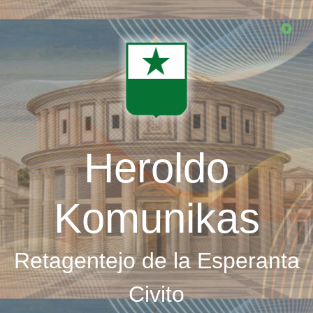
Skip
to
main
content
Heroldo
Komunikas
Retagentejo de la Esperanta
Civito