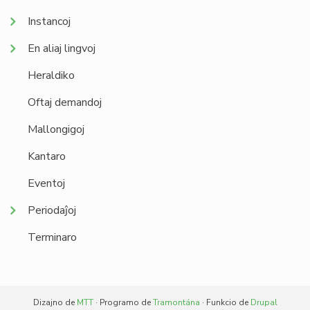
Instancoj
En aliaj lingvoj
Heraldiko
Oftaj demandoj
Mallongigoj
Kantaro
Eventoj
Periodaĵoj
Terminaro
Dizajno de
MTT
· Programo de
Tramontána
· Funkcio de
Drupal