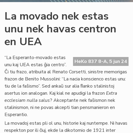
La movado nek estas
unu nek havas centron
en UEA
“La Esperanto-movado estas
HeKo 837 8-A, 5 jun 24
unu kaj UEA estas ĝia centro”.
Ĉi tiu frazo, atribuita al Renato Corsetti, sinistre memorigas
frazon de Benito Mussolini: “La nacia konscienco estas unu:
tiu de la faŝismo”. Sed ankaŭ sur alia ﬂanko stalinistoj
asertus ion analogan. Kaj kial ne apudigi la frazon
Extra
ecclesiam nulla salus
? Akceptante nek faŝismon nek
stalinismon, ni ne povas akcepti tian pensmanieron en
Esperantio.
La movadoj estas pli ol unu, historie kaj nuntempe. Ni havas
respekton por ili ĉiuj, ekde la dikotomio de 1921 inter