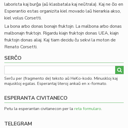
laborista kaj burĝa (aŭ klasbatala kaj neŭtrala). Kaj ne ĉio en
Esperantio estas organizita kiel movado laŭ hierarkia akso,
kiel volus Corsetti.
La bona arbo donas bonajn fruktojn. La malbona arbo donas
malbonajn fruktojn. Rigardu kiajn fruktojn donas UEA, kiajn
fruktojn donas aliaj. Kaj tiam decidu ĉu sekvi la moton de
Renato Corsetti.
SERĈO
Serĉu per (fragmento de) teksto aŭ HeKo-kodo. Minuskloj kaj
majuskloj egalas. Esperantaj literoj ankaŭ en x-formato.
ESPERANTA CIVITANECO
Petu la esperantan civitanecon per la
reta formularo
.
TELEGRAM