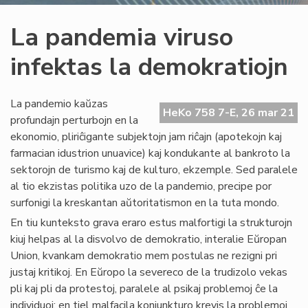
La pandemia viruso
infektas la demokratiojn
La pandemio kaŭzas
HeKo 758 7-E, 26 mar 21
profundajn perturbojn en la
ekonomio, pliriĉigante subjektojn jam riĉajn (apotekojn kaj
farmacian idustrion unuavice) kaj kondukante al bankroto la
sektorojn de turismo kaj de kulturo, ekzemple. Sed paralele
al tio ekzistas politika uzo de la pandemio, precipe por
surfonigi la kreskantan aŭtoritatismon en la tuta mondo.
En tiu kunteksto grava eraro estus malfortigi la strukturojn
kiuj helpas al la disvolvo de demokratio, interalie Eŭropan
Union, kvankam demokratio mem postulas ne rezigni pri
justaj kritikoj. En Eŭropo la severeco de la trudizolo vekas
pli kaj pli da protestoj, paralele al psikaj problemoj ĉe la
individuoj; en tiel malfacila konjunkturo krevis la problemoj