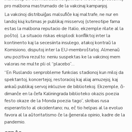
pro malbona mastrumado de la vakcinaj kampanjoj.
La vakcinoj distribuiĝas malsuﬁĉe kaj maltrafe, ne nur en
landoj kiuj kutimas je publikaj misservoj (stereotipe fama
estas la malbona reputacio de Italio, ekzemple rilate al la
poŝto). La situacio riskas eksplodi: konﬂiktoj inter la
kontinento kaj la secesiinta insulego, atakoj kontraŭ la
Komisiono, disputoj inter la EU-membroŝtatoj. Almenaŭ
unu pozitiva rezulto: neniu suspektas ke la vakcinoj mem
valoras ne multe pli ol “placebo”…
“En Ruslando senprobleme funkcias stadionoj kun miloj da
spektantoj, koncertejoj, restoracioj kaj aliaj amuzejoj, kaj
ankaŭ publikaj servoj inkluzive de bibliotekoj. Ekzemple, ĉi-
dimanĉe en la ĉefa Kaliningrada biblioteko okazis poezia
festo okaze de la Monda poezia tago”, skribas rusa
esperantisto al okcidentano; nu, eĉ tio helpas al la evoluo
favora al la aŭtoritatismo ĉe la ĝenerala opinio, kadre de la
pandemio.