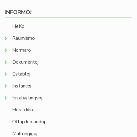
INFORMOJ
HeKo
Raŭmismo
Normaro
Dokumentoj
Establoj
Instancoj
En aliaj lingvoj
Heraldiko
Oftaj demandoj
Mallongigoj