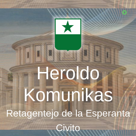
Skip
to
main
content
Heroldo
Komunikas
Retagentejo de la Esperanta
Civito