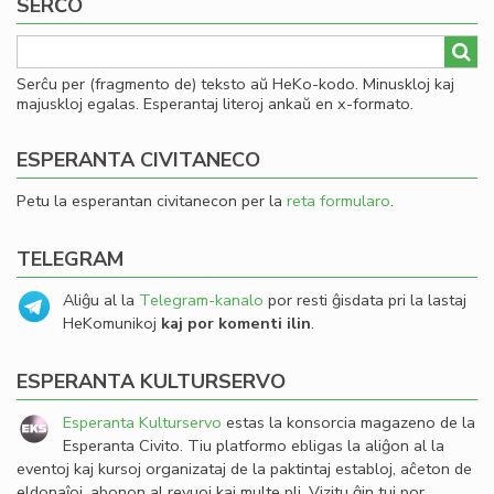
SERĈO
Serĉu per (fragmento de) teksto aŭ HeKo-kodo. Minuskloj kaj
majuskloj egalas. Esperantaj literoj ankaŭ en x-formato.
ESPERANTA CIVITANECO
Petu la esperantan civitanecon per la
reta formularo
.
TELEGRAM
Aliĝu al la
Telegram-kanalo
por resti ĝisdata pri la lastaj
HeKomunikoj
kaj por komenti ilin
.
ESPERANTA KULTURSERVO
Esperanta Kulturservo
estas la konsorcia magazeno de la
Esperanta Civito. Tiu platformo ebligas la aliĝon al la
eventoj kaj kursoj organizataj de la paktintaj establoj, aĉeton de
eldonaĵoj, abonon al revuoj kaj multe pli. Vizitu ĝin tuj por