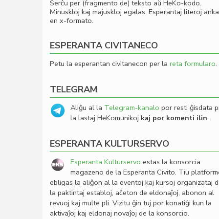
Serĉu per (fragmento de) teksto aŭ HeKo-kodo.
Minuskloj kaj majuskloj egalas. Esperantaj literoj ank
en x-formato.
ESPERANTA CIVITANECO
Petu la esperantan civitanecon per la
reta formularo
.
TELEGRAM
Aliĝu al la
Telegram-kanalo
por resti ĝisdata p
la lastaj HeKomunikoj
kaj por komenti ilin
.
ESPERANTA KULTURSERVO
Esperanta Kulturservo
estas la konsorcia
magazeno de la Esperanta Civito. Tiu platfor
ebligas la aliĝon al la eventoj kaj kursoj organizataj 
la paktintaj establoj, aĉeton de eldonaĵoj, abonon al
revuoj kaj multe pli. Vizitu ĝin tuj por konatiĝi kun la
aktivaĵoj kaj eldonaj novaĵoj de la konsorcio.