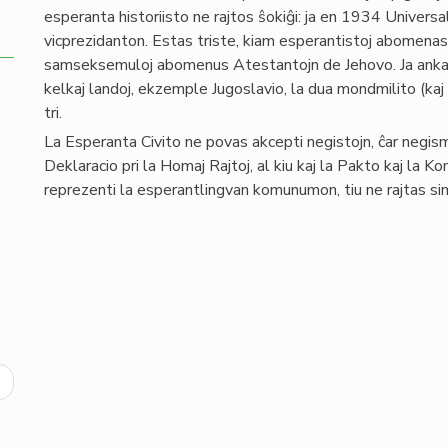
esperanta historiisto ne rajtos ŝokiĝi: ja en 1934 Universa
vicprezidanton. Estas triste, kiam esperantistoj abomenas
samseksemuloj abomenus Atestantojn de Jehovo. Ja ankaŭ
kelkaj landoj, ekzemple Jugoslavio, la dua mondmilito (kaj
tri.
La Esperanta Civito ne povas akcepti negistojn, ĉar negis
Deklaracio pri la Homaj Rajtoj, al kiu kaj la Pakto kaj la Ko
reprezenti la esperantlingvan komunumon, tiu ne rajtas simpa
ext
age