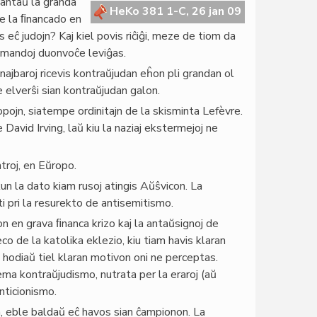
lantaŭ la granda
HeKo 381 1-C, 26 jan 09
 de la ﬁnancado en
ĉ judojn? Kaj kiel povis riĉiĝi, meze de tiom da
emandoj duonvoĉe leviĝas.
 najbaroj ricevis kontraŭjudan eĥon pli grandan ol
 elverŝi sian kontraŭjudan galon.
opojn, siatempe ordinitajn de la skisminta Lefèvre.
David Irving, laŭ kiu la naziaj ekstermejoj ne
ntroj, en Eŭropo.
n la dato kiam rusoj atingis Aŭŝvicon. La
iti pri la resurekto de antisemitismo.
n en grava ﬁnanca krizo kaj la antaŭsignoj de
 de la katolika eklezio, kiu tiam havis klaran
hodiaŭ tiel klaran motivon oni ne perceptas.
ma kontraŭjudismo, nutrata per la eraroj (aŭ
nticionismo.
, eble baldaŭ eĉ havos sian ĉampionon. La