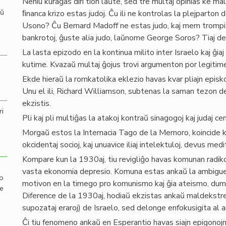
Neniu kuraĝas diri tion laŭte, sed tre multaj opinias ke ma
aŭ
ﬁnanca krizo estas judoj. Ĉu ili ne kontrolas la plejparton
Usono? Ĉu Bernard Madoff ne estas judo, kaj mem trompis e
bankrotoj, ĝuste alia judo, laŭnome George Soros? Tiaj d
La lasta epizodo en la kontinua milito inter Israelo kaj ĝiaj
kutime. Kvazaŭ multaj ĝojus trovi argumenton por legitime
Ekde hieraŭ la romkatolika eklezio havas kvar pliajn episk
Unu el ili, Richard Williamson, subtenas la saman tezon de 
ekzistis.
ri
Pli kaj pli multiĝas la atakoj kontraŭ sinagogoj kaj judaj ce
Morgaŭ estos la Internacia Tago de la Memoro, koincide ku
okcidentaj socioj, kaj unuavice iliaj intelektuloj, devus med
Kompare kun la 1930aj, tiu revigliĝo havas komunan radiko
vasta ekonomia depresio. Komuna estas ankaŭ la ambigueco
mo
motivon en la timego pro komunismo kaj ĝia ateismo, dum 
de
Diference de la 1930aj, hodiaŭ ekzistas ankaŭ maldekstre
supozataj eraroj) de Israelo, sed delonge enfokusigita al a
Ĉi tiu fenomeno ankaŭ en Esperantio havas siajn epigonojn