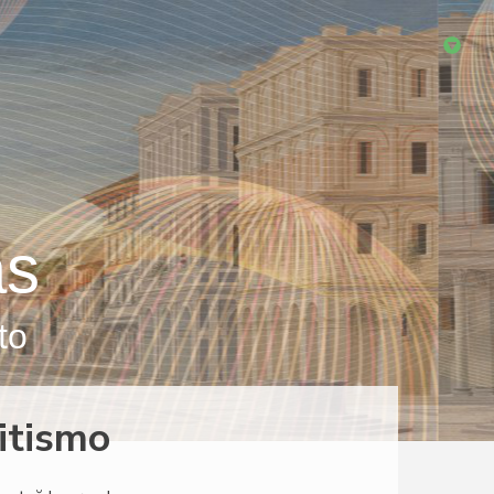
as
to
itismo