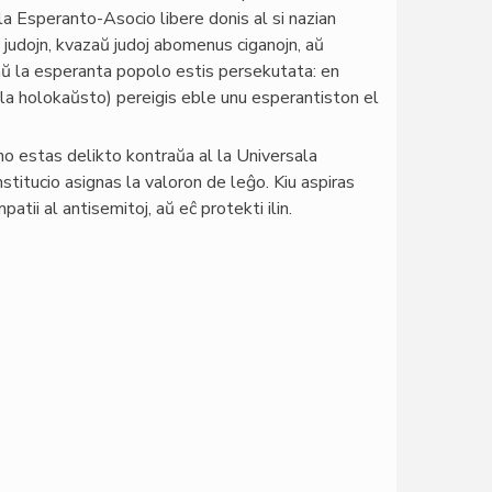
la Esperanto-Asocio libere donis al si nazian
 judojn, kvazaŭ judoj abomenus ciganojn, aŭ
 la esperanta popolo estis persekutata: en
 la holokaŭsto) pereigis eble unu esperantiston el
mo estas delikto kontraŭa al la Universala
nstitucio asignas la valoron de leĝo. Kiu aspiras
tii al antisemitoj, aŭ eĉ protekti ilin.