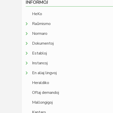
INFORMOJ
HeKo
Raŭmismo
Normaro
Dokumentoj
Establoj
Instancoj
En aliaj lingvoj
Heraldiko
Oftaj demandoj
Mallongigoj
Kantaro