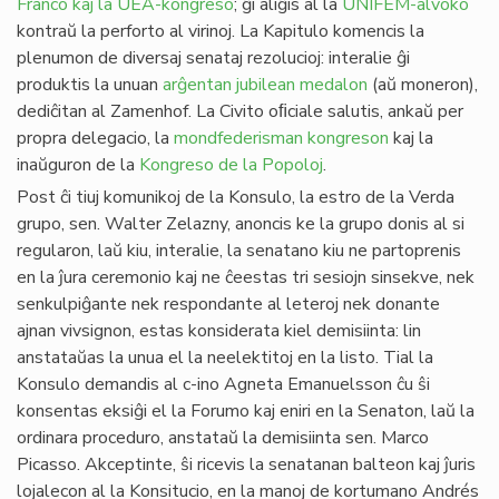
Franco kaj la UEA-kongreso
; ĝi aliĝis al la
UNIFEM-alvoko
kontraŭ la perforto al virinoj. La Kapitulo komencis la
plenumon de diversaj senataj rezolucioj: interalie ĝi
produktis la unuan
arĝentan jubilean medalon
(aŭ moneron),
dediĉitan al Zamenhof. La Civito oﬁciale salutis, ankaŭ per
propra delegacio, la
mondfederisman kongreson
kaj la
inaŭguron de la
Kongreso de la Popoloj
.
Post ĉi tiuj komunikoj de la Konsulo, la estro de la Verda
grupo, sen. Walter Zelazny, anoncis ke la grupo donis al si
regularon, laŭ kiu, interalie, la senatano kiu ne partoprenis
en la ĵura ceremonio kaj ne ĉeestas tri sesiojn sinsekve, nek
senkulpiĝante nek respondante al leteroj nek donante
ajnan vivsignon, estas konsiderata kiel demisiinta: lin
anstataŭas la unua el la neelektitoj en la listo. Tial la
Konsulo demandis al c-ino Agneta Emanuelsson ĉu ŝi
konsentas eksiĝi el la Forumo kaj eniri en la Senaton, laŭ la
ordinara proceduro, anstataŭ la demisiinta sen. Marco
Picasso. Akceptinte, ŝi ricevis la senatanan balteon kaj ĵuris
lojalecon al la Konsitucio, en la manoj de kortumano Andrés