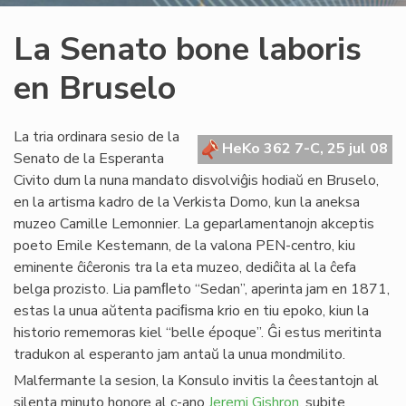
La Senato bone laboris
en Bruselo
La tria ordinara sesio de la
HeKo 362 7-C, 25 jul 08
Senato de la Esperanta
Civito dum la nuna mandato disvolviĝis hodiaŭ en Bruselo,
en la artisma kadro de la Verkista Domo, kun la aneksa
muzeo Camille Lemonnier. La geparlamentanojn akceptis
poeto Emile Kestemann, de la valona PEN-centro, kiu
eminente ĉiĉeronis tra la eta muzeo, dediĉita al la ĉefa
belga prozisto. Lia pamﬂeto “Sedan”, aperinta jam en 1871,
estas la unua aŭtenta paciﬁsma krio en tiu epoko, kiun la
historio rememoras kiel “belle époque”. Ĝi estus meritinta
tradukon al esperanto jam antaŭ la unua mondmilito.
Malfermante la sesion, la Konsulo invitis la ĉeestantojn al
silenta minuto honore al c-ano
Jeremi Gishron
, subite