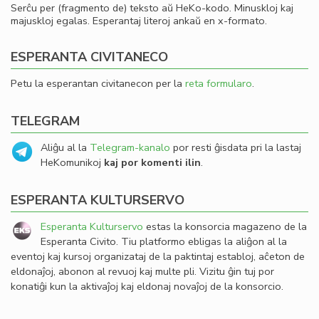
Serĉu per (fragmento de) teksto aŭ HeKo-kodo. Minuskloj kaj
majuskloj egalas. Esperantaj literoj ankaŭ en x-formato.
ESPERANTA CIVITANECO
Petu la esperantan civitanecon per la
reta formularo
.
TELEGRAM
Aliĝu al la
Telegram-kanalo
por resti ĝisdata pri la lastaj
HeKomunikoj
kaj por komenti ilin
.
ESPERANTA KULTURSERVO
Esperanta Kulturservo
estas la konsorcia magazeno de la
Esperanta Civito. Tiu platformo ebligas la aliĝon al la
eventoj kaj kursoj organizataj de la paktintaj establoj, aĉeton de
eldonaĵoj, abonon al revuoj kaj multe pli. Vizitu ĝin tuj por
konatiĝi kun la aktivaĵoj kaj eldonaj novaĵoj de la konsorcio.