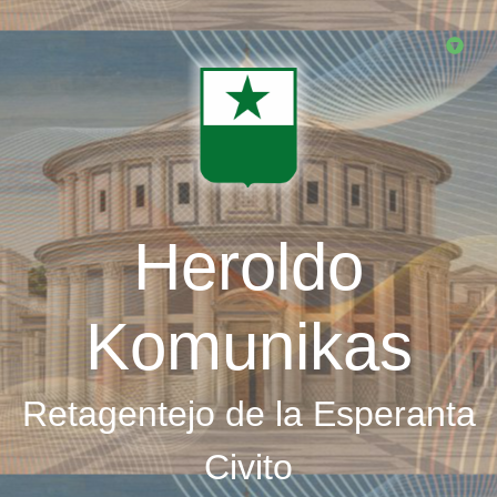
Skip
to
main
content
Heroldo
Komunikas
Retagentejo de la Esperanta
Civito