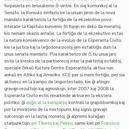
forpasinta en Jerusalemo ĉi-vintre. En siaj komunikoj al la
Senato, la Konsulo emfazis ke la unuan jaron de la nova
mandato karakterizis la fortiĝo de la ekzekutiva povo:
interalie la Kapitulo kunvenis tri fojojn en deko da monatoj,
kio neniam okazis antaŭe. La fortiĝo de la ekzekutivo estas
la natura konsekvenco de la evoluo de la Esperanta Civito,
kie la justica kaj la leĝodona povoj jam establiĝis dum la
unua senata mandato. Plia karakterizo de ĉi tiu unua jaro
estis la kresko de la partnerecoj inter la paktintaj establoj,
speciale ĉirkaŭ Kultura Centro Esperantista, aktiva nun
ankaŭ en Afriko kaj Ameriko. KCE per si mem fortiĝis, per sia
aktiveco en la kampo de lingvotestado, kie ĝi atingis
gravajn rezultojn kaj agnoskojn. Inter 2007 kaj 2008 la
Esperanta Civito estis rimarkinde aktiva en la ekstera
politiko: ĝi
aliĝis al la kampanjoj
kontraŭ la grapolbomboj kaj
por la moratorio de la mortopuno, kiuj signis gravajn
sukcesojn en la lastaj monatoj; ĝi alprenis kuraĝajn
starpunktojn,
pri Tibeto kaj Pekino
same kiel pri
Francisco