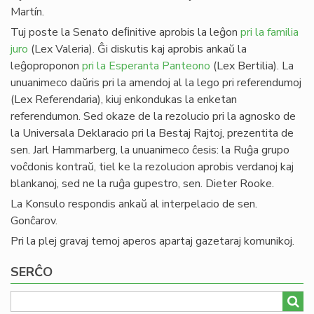
Martín.
Tuj poste la Senato deﬁnitive aprobis la leĝon
pri la familia
juro
(Lex Valeria). Ĝi diskutis kaj aprobis ankaŭ la
leĝoproponon
pri la Esperanta Panteono
(Lex Bertilia). La
unuanimeco daŭris pri la amendoj al la lego pri referendumoj
(Lex Referendaria), kiuj enkondukas la enketan
referendumon. Sed okaze de la rezolucio pri la agnosko de
la Universala Deklaracio pri la Bestaj Rajtoj, prezentita de
sen. Jarl Hammarberg, la unuanimeco ĉesis: la Ruĝa grupo
voĉdonis kontraŭ, tiel ke la rezolucion aprobis verdanoj kaj
blankanoj, sed ne la ruĝa gupestro, sen. Dieter Rooke.
La Konsulo respondis ankaŭ al interpelacio de sen.
Gonĉarov.
Pri la plej gravaj temoj aperos apartaj gazetaraj komunikoj.
SERĈO