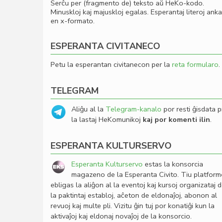
Serĉu per (fragmento de) teksto aŭ HeKo-kodo.
Minuskloj kaj majuskloj egalas. Esperantaj literoj ank
en x-formato.
ESPERANTA CIVITANECO
Petu la esperantan civitanecon per la
reta formularo
.
TELEGRAM
Aliĝu al la
Telegram-kanalo
por resti ĝisdata p
la lastaj HeKomunikoj
kaj por komenti ilin
.
ESPERANTA KULTURSERVO
Esperanta Kulturservo
estas la konsorcia
magazeno de la Esperanta Civito. Tiu platfor
ebligas la aliĝon al la eventoj kaj kursoj organizataj 
la paktintaj establoj, aĉeton de eldonaĵoj, abonon al
revuoj kaj multe pli. Vizitu ĝin tuj por konatiĝi kun la
aktivaĵoj kaj eldonaj novaĵoj de la konsorcio.