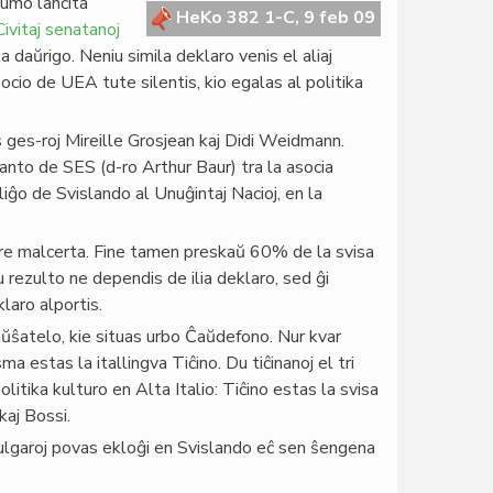
dumo lanĉita
HeKo 382 1-C, 9 feb 09
Civitaj senatanoj
la daŭrigo. Neniu simila deklaro venis el aliaj
cio de UEA tute silentis, kio egalas al politika
 ges-roj Mireille Grosjean kaj Didi Weidmann.
danto de SES (d-ro Arthur Baur) tra la asocia
aliĝo de Svislando al Unuĝintaj Nacioj, en la
 tre malcerta. Fine tamen preskaŭ 60% de la svisa
rezulto ne dependis de ilia deklaro, sed ĝi
klaro alportis.
ŭŝatelo, kie situas urbo Ĉaŭdefono. Nur kvar
sma estas la itallingva Tiĉino. Du tiĉinanoj el tri
litika kulturo en Alta Italio: Tiĉino estas la svisa
kaj Bossi.
bulgaroj povas ekloĝi en Svislando eĉ sen ŝengena