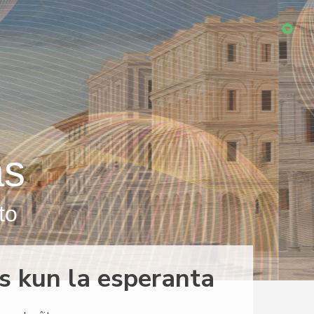
as
to
as kun la esperanta