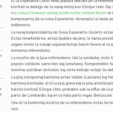
El la Esperanta Civito venis publika deklaro pri la referen
aŭ
kontraŭ la daŭrigo de la nunaj rilatoj kun Eŭropa Unio: ĉiuj
kun svisa ŝtataneco aŭ/kaj rezido invitis voĉdoni favore
al 
komponantoj de la svisa Esperantio: ekzemple la landa aso
indiferento.
La nunaj kunprezidantoj de Svisa Esperanto-Societo estas
Estas rimarkinde ke, antaŭ dudeko da jaroj, la tiama prezi
organo invitis la svisajn esperantistojn baloti favore al la 
koncerna referendumo.
ri
La rezulto de la ĵusa referendumo, laŭ la sondadoj, estis
popolo voĉdonis same kiel niaj senatanoj. Kompreneble tiu 
montras politikan sintonion, kaj certe kelkajn voĉojn tiu de
La plej eŭropismaj kantonoj estas Vaŭdo (Laŭzano) kaj Ne
kantonoj kontraŭis: el ili la plej grava kaj la plej antieŭropi
mo
balotis kontraŭ Eŭropa Unio, probable sub la inﬂuo de la po
de
parto de Lombardio, kaj en la itala parto regas Berlusconi 
Unu el la konkretaj rezultoj de la referendumo estas ke 
vizo.