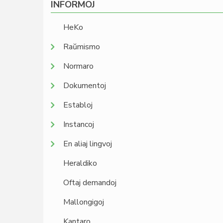
INFORMOJ
HeKo
Raŭmismo
Normaro
Dokumentoj
Establoj
Instancoj
En aliaj lingvoj
Heraldiko
Oftaj demandoj
Mallongigoj
Kantaro