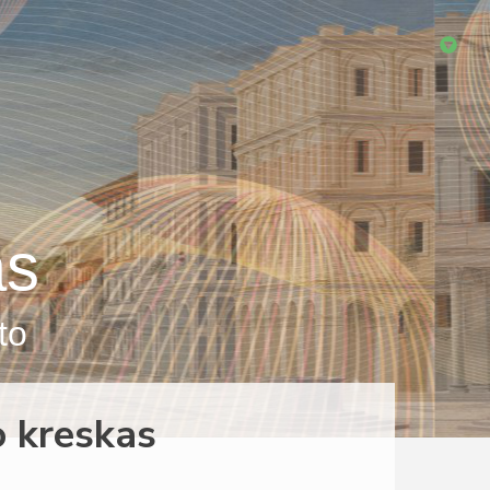
as
to
o kreskas