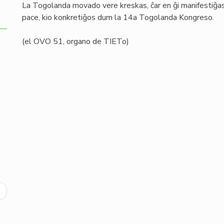
La Togolanda movado vere kreskas, ĉar en ĝi manifestiĝas 
pace, kio konkretiĝos dum la 14a Togolanda Kongreso.
(el OVO 51, organo de TIETo)
ext
age