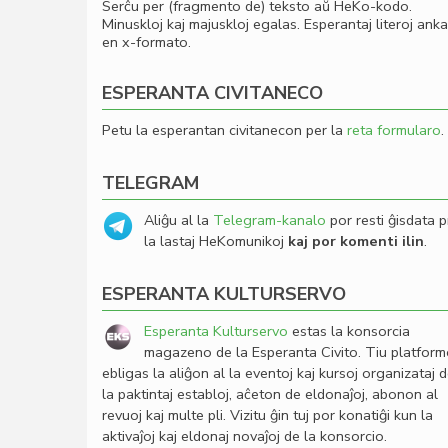
Serĉu per (fragmento de) teksto aŭ HeKo-kodo.
Minuskloj kaj majuskloj egalas. Esperantaj literoj ank
en x-formato.
ESPERANTA CIVITANECO
Petu la esperantan civitanecon per la
reta formularo
.
TELEGRAM
Aliĝu al la
Telegram-kanalo
por resti ĝisdata p
la lastaj HeKomunikoj
kaj por komenti ilin
.
ESPERANTA KULTURSERVO
Esperanta Kulturservo
estas la konsorcia
magazeno de la Esperanta Civito. Tiu platfor
ebligas la aliĝon al la eventoj kaj kursoj organizataj 
la paktintaj establoj, aĉeton de eldonaĵoj, abonon al
revuoj kaj multe pli. Vizitu ĝin tuj por konatiĝi kun la
aktivaĵoj kaj eldonaj novaĵoj de la konsorcio.