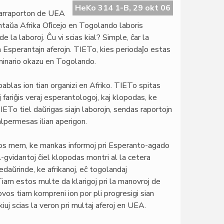
HeKo 314 1-B, 29 okt 06
trarraporton de UEA
antaŭa Afrika Oﬁcejo en Togolando laboris
 la laboroj. Ĉu vi scias kial? Simple, ĉar la
 Esperantajn aferojn. TIETo, kies periodaĵo estas
eminario okazu en Togolando.
blas ion tian organizi en Afriko. TIETo spitas
j fariĝis veraj esperantologoj, kaj klopodas, ke
TIETo tiel daŭrigas siajn laborojn, sendas raportojn
lpermesas ilian aperigon.
rkos mem, ke mankas informoj pri Esperanto-agado
gvidantoj ĉiel klopodas montri al la cetera
aŭrinde, ke afrikanoj, eĉ togolandaj
iam estos multe da klarigoj pri la manovroj de
vos tiam kompreni ion por pli progresigi sian
j scias la veron pri multaj aferoj en UEA.