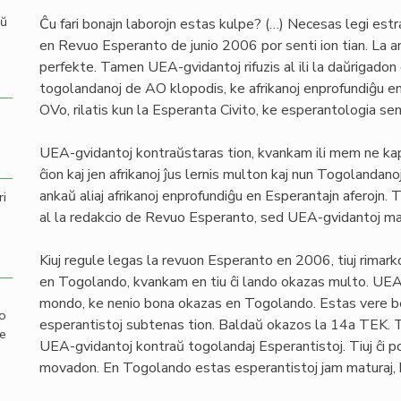
aŭ
Ĉu fari bonajn laborojn estas kulpe? (…) Necesas legi es
en Revuo Esperanto de junio 2006 por senti ion tian. La 
perfekte. Tamen UEA-gvidantoj rifuzis al ili la daŭrigadon de
togolandanoj de AO klopodis, ke afrikanoj enprofundiĝu en
OVo, rilatis kun la Esperanta Civito, ke esperantologia s
UEA-gvidantoj kontraŭstaras tion, kvankam ili mem ne kapa
ĉion kaj jen afrikanoj ĵus lernis multon kaj nun Togolandano
ankaŭ aliaj afrikanoj enprofundiĝu en Esperantajn aferojn. 
ri
al la redakcio de Revuo Esperanto, sed UEA-gvidantoj ma
Kiuj regule legas la revuon Esperanto en 2006, tiuj rima
en Togolando, kvankam en tiu ĉi lando okazas multo. UEA-
mondo, ke nenio bona okazas en Togolando. Estas vere bed
mo
esperantistoj subtenas tion. Baldaŭ okazos la 14a TEK. T
de
UEA-gvidantoj kontraŭ togolandaj Esperantistoj. Tiuj ĉi po
movadon. En Togolando estas esperantistoj jam maturaj, kiu