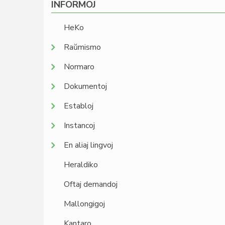
INFORMOJ
HeKo
Raŭmismo
Normaro
Dokumentoj
Establoj
Instancoj
En aliaj lingvoj
Heraldiko
Oftaj demandoj
Mallongigoj
Kantaro