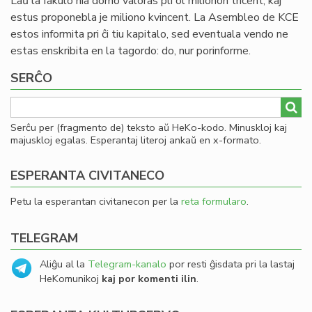
Laŭ la fakulo nia domo valoras pli ol milionon tricent, kaj
estus proponebla je miliono kvincent. La Asembleo de KCE
estos informita pri ĉi tiu kapitalo, sed eventuala vendo ne
estas enskribita en la tagordo: do, nur porinforme.
SERĈO
Serĉu per (fragmento de) teksto aŭ HeKo-kodo. Minuskloj kaj
majuskloj egalas. Esperantaj literoj ankaŭ en x-formato.
ESPERANTA CIVITANECO
Petu la esperantan civitanecon per la
reta formularo
.
TELEGRAM
Aliĝu al la
Telegram-kanalo
por resti ĝisdata pri la lastaj
HeKomunikoj
kaj por komenti ilin
.