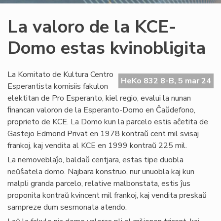
La valoro de la KCE-
Domo estas kvinobligita
La Komitato de Kultura Centro
HeKo 832 8-B, 5 mar 24
Esperantista komisiis fakulon
elektitan de Pro Esperanto, kiel regio, evalui la nunan
ﬁnancan valoron de la Esperanto-Domo en Ĉaŭdefono,
proprieto de KCE. La Domo kun la parcelo estis aĉetita de
Gastejo Edmond Privat en 1978 kontraŭ cent mil svisaj
frankoj, kaj vendita al KCE en 1999 kontraŭ 225 mil.
La nemoveblaĵo, baldaŭ centjara, estas tipe duobla
neŭŝatela domo. Najbara konstruo, nur unuobla kaj kun
malpli granda parcelo, relative malbonstata, estis ĵus
proponita kontraŭ kvincent mil frankoj, kaj vendita preskaŭ
sampreze dum sesmonata atendo.