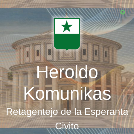
Skip
to
main
content
Heroldo
Komunikas
Retagentejo de la Esperanta
Civito