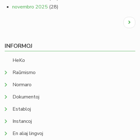
novembro 2025
(28)
Pagination
Next
page
INFORMOJ
HeKo
Raŭmismo
Normaro
Dokumentoj
Establoj
Instancoj
En aliaj lingvoj