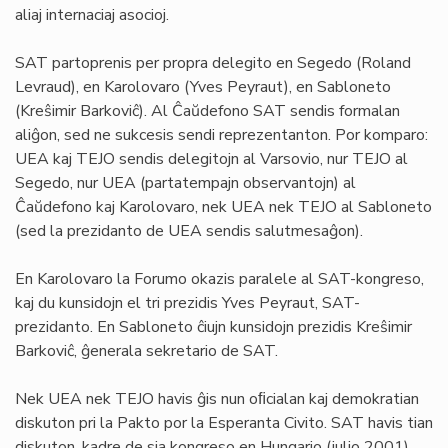
aliaj internaciaj asocioj.
SAT partoprenis per propra delegito en Segedo (Roland
Levraud), en Karolovaro (Yves Peyraut), en Sabloneto
(Kreŝimir Barkoviĉ). Al Ĉaŭdefono SAT sendis formalan
aliĝon, sed ne sukcesis sendi reprezentanton. Por komparo:
UEA kaj TEJO sendis delegitojn al Varsovio, nur TEJO al
Segedo, nur UEA (partatempajn observantojn) al
Ĉaŭdefono kaj Karolovaro, nek UEA nek TEJO al Sabloneto
(sed la prezidanto de UEA sendis salutmesaĝon).
En Karolovaro la Forumo okazis paralele al SAT-kongreso,
kaj du kunsidojn el tri prezidis Yves Peyraut, SAT-
prezidanto. En Sabloneto ĉiujn kunsidojn prezidis Kreŝimir
Barkoviĉ, ĝenerala sekretario de SAT.
Nek UEA nek TEJO havis ĝis nun oﬁcialan kaj demokratian
diskuton pri la Pakto por la Esperanta Civito. SAT havis tian
diskuton, kadre de sia kongreso en Hungario (julio 2001),