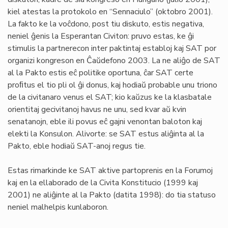
kiel atestas la protokolo en “Sennaciulo” (oktobro 2001).
La fakto ke la voĉdono, post tiu diskuto, estis negativa,
neniel ĝenis la Esperantan Civiton: pruvo estas, ke ĝi
stimulis la partnerecon inter paktintaj establoj kaj SAT por
organizi kongreson en Ĉaŭdefono 2003. La ne aliĝo de SAT
al la Pakto estis eĉ politike oportuna, ĉar SAT certe
proﬁtus el tio pli ol ĝi donus, kaj hodiaŭ probable unu triono
de la civitanaro venus el SAT; kio kaŭzus ke la klasbatale
orientitaj gecivitanoj havus ne unu, sed kvar aŭ kvin
senatanojn, eble ili povus eĉ gajni venontan baloton kaj
elekti la Konsulon. Alivorte: se SAT estus aliĝinta al la
Pakto, eble hodiaŭ SAT-anoj regus tie.
Estas rimarkinde ke SAT aktive partoprenis en la Forumoj
kaj en la ellaborado de la Civita Konstitucio (1999 kaj
2001) ne aliĝinte al la Pakto (datita 1998): do tia statuso
neniel malhelpis kunlaboron.