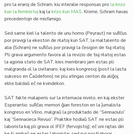
pro la eraroj de Schram, kiu interalie responsas pro
la krizo
kun la feministoj
kaj la
krizo kun MAS
. Krome, Schram havas
precedentojn de misfamigo.
Sed same kiel la talento de unu homo (Peyraut) ne suﬁĉus
por pravigi la ekeston de rilatoj kun SAT, la maltalento de
alia (Schram) ne suﬁĉus por pravigi la ĉesigon de tiuj rilatoj.
Pli grava argumento favora al la revizio de tiuj rilatoj estas
la agonia stato de SAT, kies membraro jam estas pli
malgranda ol la civitanaro, kaj kies kongresoj (post la lasta
sukceso en Ĉaŭdefono) ne plu atingas centon da aliĝoj,
eble baldaŭ eĉ ne kvindekon.
SAT fakte malaperis sur la internacia nivelo, en kaj ekster
Esperantio: suﬁĉas memori ĝian foreston en la ĵurnalista
kongreso en Vilno, malgraŭ la produktado de “Sennaciulo”
kaj “Sennacieca Revuo”. Praktike hodiaŭ SAT ne estas pli
laborista kaj pli grava ol IFEF (fervojistoj); eĉ oni rajtas diri
ke ili ambaŭ ne estas laboristaj, sed nur postlaboraj