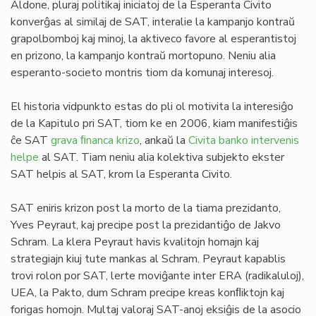
Aldone, pluraj politikaj iniciatoj de la Esperanta Civito
konverĝas al similaj de SAT, interalie la kampanjo kontraŭ
grapolbomboj kaj minoj, la aktiveco favore al esperantistoj
en prizono, la kampanjo kontraŭ mortopuno. Neniu alia
esperanto-societo montris tiom da komunaj interesoj.
El historia vidpunkto estas do pli ol motivita la interesiĝo
de la Kapitulo pri SAT, tiom ke en 2006, kiam manifestiĝis
ĉe SAT
grava ﬁnanca krizo
, ankaŭ la
Civita banko intervenis
helpe
al SAT. Tiam neniu alia kolektiva subjekto ekster
SAT helpis al SAT, krom la Esperanta Civito.
SAT eniris krizon post la morto de la tiama prezidanto,
Yves Peyraut, kaj precipe post la prezidantiĝo de Jakvo
Schram. La klera Peyraut havis kvalitojn homajn kaj
strategiajn kiuj tute mankas al Schram. Peyraut kapablis
trovi rolon por SAT, lerte moviĝante inter ERA (radikaluloj),
UEA, la Pakto, dum Schram precipe kreas konﬂiktojn kaj
forigas homojn. Multaj valoraj SAT-anoj eksiĝis de la asocio