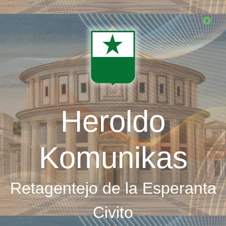
Skip
to
main
content
Heroldo
Komunikas
Retagentejo de la Esperanta
Civito