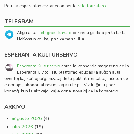
Petu la esperantan civitanecon per la
reta formularo
.
TELEGRAM
Aliĝu al la
Telegram-kanalo
por resti ĝisdata pri la lastaj
HeKomunikoj
kaj por komenti ilin
.
ESPERANTA KULTURSERVO
Esperanta Kulturservo
estas la konsorcia magazeno de la
Esperanta Civito. Tiu platformo ebligas la aliĝon al la
eventoj kaj kursoj organizataj de la paktintaj establoj, aĉeton de
eldonaĵoj, abonon al revuoj kaj multe pli. Vizitu ĝin tuj por
konatiĝi kun la aktivaĵoj kaj eldonaj novaĵoj de la konsorcio.
ARKIVO
aŭgusto 2026
(4)
julio 2026
(19)