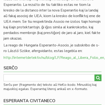
Esperantio. La rezulto de tiu taktiko estas ne tiom la
kresko de la distanco inter la nova Esperantio kaj la landaj
aŭ fakaj asocioj de UEA, kiom la kresko de konﬂiktoj ene de
UEA mem. Se tiu respektinda Asocio ne izolos tiajn homojn
kaj iliajn protektantojn, ĝi iĝos simila al kankrokorbo, kaj
perdados membrojn (kaj prestiĝon) de jaro al jaro, kiel fakte
jam okazas.
La reago de Hungaria Esperanto-Asocio, je subskribo de s-
ro László Szöke, afergvidanto, estas legebla en:
http://internetdetektiv.hu/blog/LF/Reago_al_Libera_Folio
SERĈO
Serĉu per (fragmento de) teksto aŭ HeKo-kodo. Minuskloj kaj
majuskloj egalas. Esperantaj literoj ankaŭ en x-formato.
ESPERANTA CIVITANECO