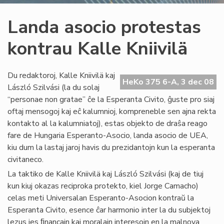
Landa asocio protestas
kontrau Kalle Kniivilä
Du redaktoroj, Kalle Kniivilä kaj
HeKo 375 6-A, 3 dec 08
László Szilvási (la du solaj
“personae non gratae” ĉe la Esperanta Civito, ĝuste pro siaj
oftaj mensogoj kaj eĉ kalumnioj, kompreneble sen ajna rekta
kontakto al la kalumniatoj), estas objekto de draŝa reago
fare de Hungaria Esperanto-Asocio, landa asocio de UEA,
kiu dum la lastaj jaroj havis du prezidantojn kun la esperanta
civitaneco.
La taktiko de Kalle Kniivilä kaj László Szilvási (kaj de tiuj
kun kiuj okazas reciproka protekto, kiel Jorge Camacho)
celas meti Universalan Esperanto-Asocion kontraŭ la
Esperanta Civito, esence ĉar harmonio inter la du subjektoj
lezus ies ﬁnancajn kaj moralajn interesojn en la malnova