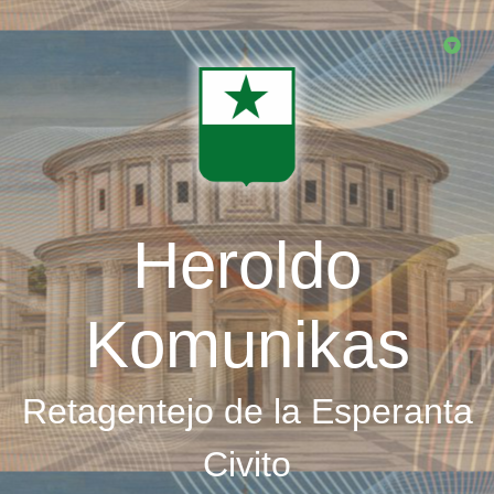
Skip
to
main
content
Heroldo
Komunikas
Retagentejo de la Esperanta
Civito