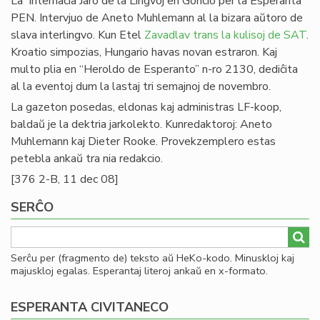
La Internacia Jaro de la Lingvoj en Goricio per la Esperanta
PEN. Intervjuo de Aneto Muhlemann al la bizara aŭtoro de
slava interlingvo. Kun Etel
Zavadlav trans la kulisoj de SAT
.
Kroatio simpozias, Hungario havas novan estraron. Kaj
multo plia en “Heroldo de Esperanto” n-ro 2130, dediĉita
al la eventoj dum la lastaj tri semajnoj de novembro.
La gazeton posedas, eldonas kaj administras LF-koop,
baldaŭ je la dektria jarkolekto. Kunredaktoroj: Aneto
Muhlemann kaj Dieter Rooke. Provekzemplero estas
petebla ankaŭ tra nia redakcio.
[376 2-B, 11 dec 08]
SERĈO
Serĉu per (fragmento de) teksto aŭ HeKo-kodo. Minuskloj kaj
majuskloj egalas. Esperantaj literoj ankaŭ en x-formato.
ESPERANTA CIVITANECO