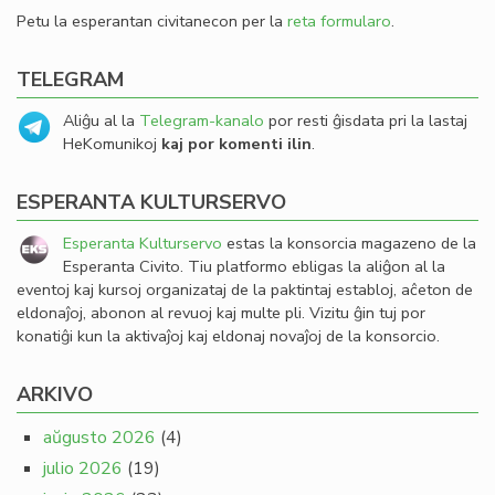
Petu la esperantan civitanecon per la
reta formularo
.
TELEGRAM
Aliĝu al la
Telegram-kanalo
por resti ĝisdata pri la lastaj
HeKomunikoj
kaj por komenti ilin
.
ESPERANTA KULTURSERVO
Esperanta Kulturservo
estas la konsorcia magazeno de la
Esperanta Civito. Tiu platformo ebligas la aliĝon al la
eventoj kaj kursoj organizataj de la paktintaj establoj, aĉeton de
eldonaĵoj, abonon al revuoj kaj multe pli. Vizitu ĝin tuj por
konatiĝi kun la aktivaĵoj kaj eldonaj novaĵoj de la konsorcio.
ARKIVO
aŭgusto 2026
(4)
julio 2026
(19)