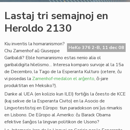
Lastaj tri semajnoj en
Heroldo 2130
Kiu inventis la homaranismon?
HeKo 376 2-B, 11 dec 08
Chu Zamenhof aŭ Giuseppe
Garibaldi? Eble homaranismo estas nenio alia ol
garibaldigita hilelismo… Interesa komparo survoje al la 15a
de Decembro, la Tago de la Esperanta Kulturo (cetere, ĉu
vi posedas la
Zamenhof-medalon el arĝento
, ĉi-jare
produktitan en Meksiko?).
Danke al UEA (en kolizio kun ILEI) fortiĝis la ĉeesto de KCE
(kaj sekve de la Esperanta Civito) en la Asocio de
Lingvotestistoj en Eŭropo: tiun paradokson oni ĵus rimarkis
en Lisbono. De Eŭropo al Ameriko: ĉu Barack Obama
efektive ŝanĝos la lingvan politikon de Usono?