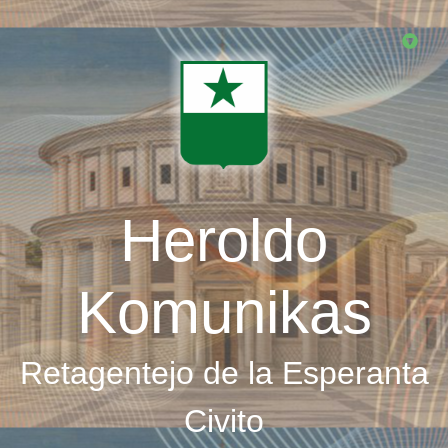
Skip
to
main
content
Heroldo
Komunikas
Retagentejo de la Esperanta
Civito