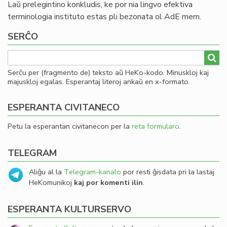
Laŭ prelegintino konkludis, ke por nia lingvo efektiva
terminologia instituto estas pli bezonata ol AdE mem.
SERĈO
Serĉu per (fragmento de) teksto aŭ HeKo-kodo. Minuskloj kaj
majuskloj egalas. Esperantaj literoj ankaŭ en x-formato.
ESPERANTA CIVITANECO
Petu la esperantan civitanecon per la
reta formularo
.
TELEGRAM
Aliĝu al la
Telegram-kanalo
por resti ĝisdata pri la lastaj
HeKomunikoj
kaj por komenti ilin
.
ESPERANTA KULTURSERVO