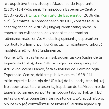
retrospektive tri instituciojn: Akademio de Esperanto
(1905-1947-ĝis nun), Terminologia Esperanto-Centro
(1987-2013),
Lingva Komitato de Esperantio
(2006-ĝis
nun). Ŝi emfazis la homogenecon de LKE, kontraste al la
heterogeneco de AdE: ĉiuj lingvaj komitatanoj havas la
esperantan civitanecon, do konceptas esperanton
raŭmisme; male, en AdE sidas kaj opiniantoj esperanton
identigilo kaj homoj por kiuj ĝi estas nur planlingvo ankoraŭ
modifebla eĉ kontraŭfundamente.
Krome, LKE havas limigitan, subsiduan taskon (kadre de la
Esperanta Civito), dum AdE okupiĝas pri pluraj celoj. Pri
AdE d-ino Wera Blanke, ĉefa aktivulino de Terminologia
Esperanto-Centro, deklaris publike jam en 1999: “Ni
misinterpretis la eblojn de UEA kaj de la Landaj Asocioj, kaj
tre supertaksis la pretecon kaj kapablon de la Akademio de
Esperanto sin engaĝi por terminologia laboro.” Fakte TEC
estas unu el la pluraj ĉesintaj iniciatoj de UEA, apud jarlibro,
biblioteko (eĉ kontraŭstatute likvidita), eldona agado ktp.