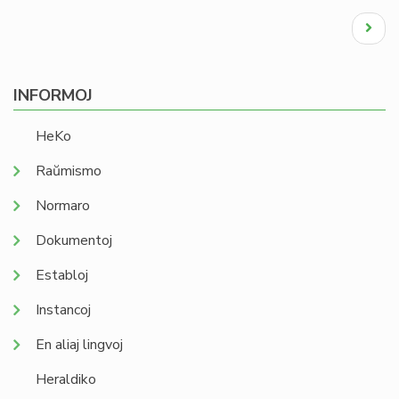
Pagination
Next
page
INFORMOJ
HeKo
Raŭmismo
Normaro
Dokumentoj
Establoj
Instancoj
En aliaj lingvoj
Heraldiko