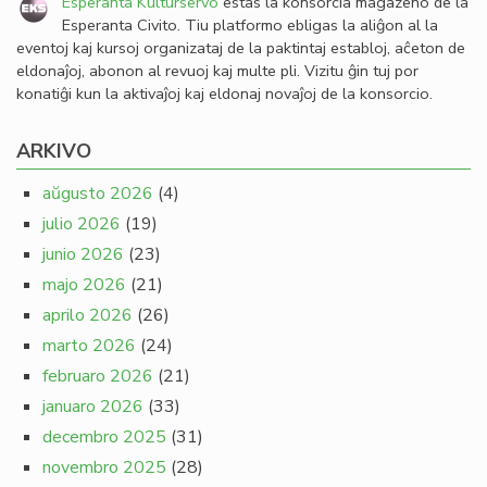
Esperanta Kulturservo
estas la konsorcia magazeno de la
Esperanta Civito. Tiu platformo ebligas la aliĝon al la
eventoj kaj kursoj organizataj de la paktintaj establoj, aĉeton de
eldonaĵoj, abonon al revuoj kaj multe pli. Vizitu ĝin tuj por
konatiĝi kun la aktivaĵoj kaj eldonaj novaĵoj de la konsorcio.
ARKIVO
aŭgusto 2026
(4)
julio 2026
(19)
junio 2026
(23)
majo 2026
(21)
aprilo 2026
(26)
marto 2026
(24)
februaro 2026
(21)
januaro 2026
(33)
decembro 2025
(31)
novembro 2025
(28)