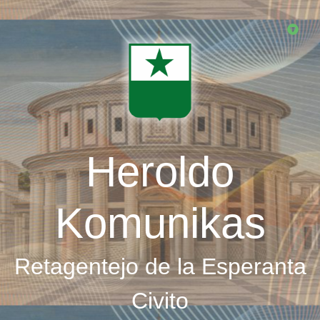
Skip
to
main
content
Heroldo
Komunikas
Retagentejo de la Esperanta
Civito