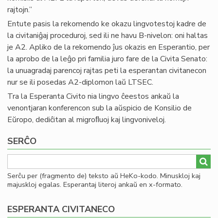
rajtojn.”
Entute pasis la rekomendo ke okazu lingvotestoj kadre de
la civitaniĝaj proceduroj, sed ili ne havu B-nivelon: oni haltas
je A2. Apliko de la rekomendo ĵus okazis en Esperantio, per
la aprobo de la leĝo pri familia juro fare de la Civita Senato:
la unuagradaj parencoj rajtas peti la esperantan civitanecon
nur se ili posedas A2-diplomon laŭ LTSEC.
Tra la Esperanta Civito nia lingvo ĉeestos ankaŭ la
venontjaran konferencon sub la aŭspicio de Konsilio de
Eŭropo, dediĉitan al migroﬂuoj kaj lingvoniveloj.
SERĈO
Serĉu per (fragmento de) teksto aŭ HeKo-kodo. Minuskloj kaj
majuskloj egalas. Esperantaj literoj ankaŭ en x-formato.
ESPERANTA CIVITANECO