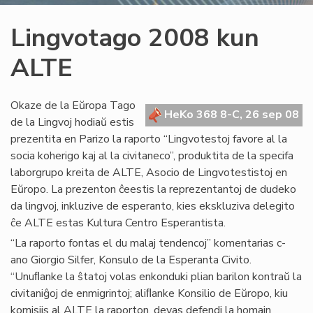
Lingvotago 2008 kun
ALTE
Okaze de la Eŭropa Tago
HeKo 368 8-C, 26 sep 08
de la Lingvoj hodiaŭ estis
prezentita en Parizo la raporto “Lingvotestoj favore al la
socia koherigo kaj al la civitaneco”, produktita de la specifa
laborgrupo kreita de ALTE, Asocio de Lingvotestistoj en
Eŭropo. La prezenton ĉeestis la reprezentantoj de dudeko
da lingvoj, inkluzive de esperanto, kies ekskluziva delegito
ĉe ALTE estas Kultura Centro Esperantista.
“La raporto fontas el du malaj tendencoj” komentarias c-
ano Giorgio Silfer, Konsulo de la Esperanta Civito.
“Unuﬂanke la ŝtatoj volas enkonduki plian barilon kontraŭ la
civitaniĝoj de enmigrintoj; aliﬂanke Konsilio de Eŭropo, kiu
komisiis al ALTE la raporton, devas defendi la homajn