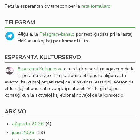
Petu la esperantan civitanecon per la
reta formularo
.
TELEGRAM
Aliĝu al la
Telegram-kanalo
por resti ĝisdata pri la lastaj
HeKomunikoj
kaj por komenti ilin
.
ESPERANTA KULTURSERVO
Esperanta Kulturservo
estas la konsorcia magazeno de la
Esperanta Civito. Tiu platformo ebligas la aliĝon al la
eventoj kaj kursoj organizataj de la paktintaj establoj, aĉeton de
eldonaĵoj, abonon al revuoj kaj multe pli. Vizitu ĝin tuj por
konatiĝi kun la aktivaĵoj kaj eldonaj novaĵoj de la konsorcio.
ARKIVO
aŭgusto 2026
(4)
julio 2026
(19)