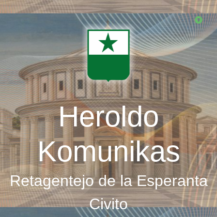
Skip
to
main
content
Heroldo
Komunikas
Retagentejo de la Esperanta
Civito