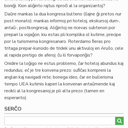
boniĝi. Kion aliĝinto rajtus riproĉi al la organizantoj?
Daŭre mankas la dua kongresa bulteno (ŝajne ĝi pretos nur
post monato): mankas informoj pri hoteloj, ekskursoj dum-,
antaŭ-, postkongresaj. Aliĝintoj ne ricevas subtenon por
prepari la vojaĝon, kiu estas pli komplika ol kutime, precipe
por la turismema kongresanaro. Roterdamo ﬁeras pro
tritaga prepar-kunsido de tridek unu aktivuloj en Aruŝo, cele
al rapida pretigo de aferoj: ĉu ili forvaporiĝis?
Onidire la loĝigo ne estus problemo, ĉar hoteloj abundus kaj
redundus, eĉ je tre konvena prezo: suﬁĉas kompreni la
anglan kaj navigadi rete; bonega ideo, ĉar en bullerisma
tempo UEA kutimis kaperi la konvenan antaŭmende kaj
recikli al la kongresanoj je pli alta prezo (tamen en
esperanto).
SERĈO