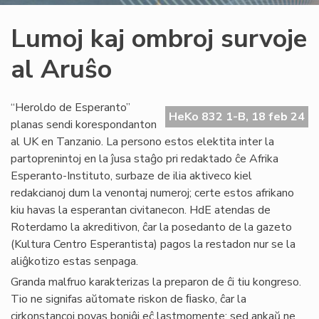
Lumoj kaj ombroj survoje
al Aruŝo
“Heroldo de Esperanto”
HeKo 832 1-B, 18 feb 24
planas sendi korespondanton
al UK en Tanzanio. La persono estos elektita inter la
partoprenintoj en la ĵusa staĝo pri redaktado ĉe Afrika
Esperanto-Instituto, surbaze de ilia aktiveco kiel
redakcianoj dum la venontaj numeroj; certe estos afrikano
kiu havas la esperantan civitanecon. HdE atendas de
Roterdamo la akreditivon, ĉar la posedanto de la gazeto
(Kultura Centro Esperantista) pagos la restadon nur se la
aliĝkotizo estas senpaga.
Granda malfruo karakterizas la preparon de ĉi tiu kongreso.
Tio ne signifas aŭtomate riskon de ﬁasko, ĉar la
cirkonstancoj povas boniĝi eĉ lastmomente; sed ankaŭ ne