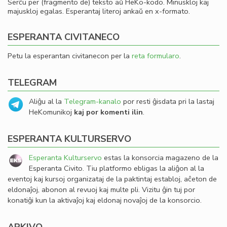
Serĉu per (fragmento de) teksto aŭ HeKo-kodo. Minuskloj kaj
majuskloj egalas. Esperantaj literoj ankaŭ en x-formato.
ESPERANTA CIVITANECO
Petu la esperantan civitanecon per la
reta formularo
.
TELEGRAM
Aliĝu al la
Telegram-kanalo
por resti ĝisdata pri la lastaj
HeKomunikoj
kaj por komenti ilin
.
ESPERANTA KULTURSERVO
Esperanta Kulturservo
estas la konsorcia magazeno de la
Esperanta Civito. Tiu platformo ebligas la aliĝon al la
eventoj kaj kursoj organizataj de la paktintaj establoj, aĉeton de
eldonaĵoj, abonon al revuoj kaj multe pli. Vizitu ĝin tuj por
konatiĝi kun la aktivaĵoj kaj eldonaj novaĵoj de la konsorcio.