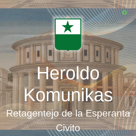
Skip
to
main
content
Heroldo
Komunikas
Retagentejo de la Esperanta
Civito